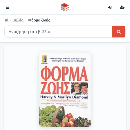
Βιβλία
Φόρμα ζωής