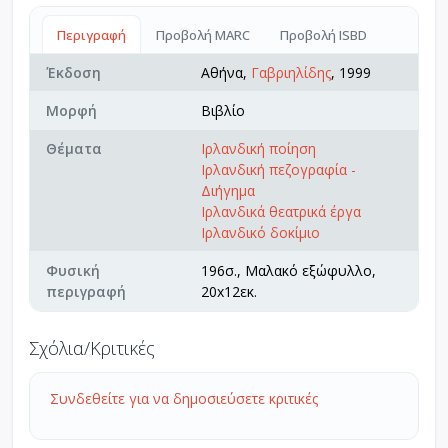
Περιγραφή
Προβολή MARC
Προβολή ISBD
Έκδοση
Αθήνα,
Γαβριηλίδης
, 1999
Μορφή
Βιβλίο
Θέματα
Ιρλανδική ποίηση
Ιρλανδική πεζογραφία -
Διήγημα
Ιρλανδικά θεατρικά έργα
Ιρλανδικό δοκίμιο
Φυσική
196σ., Μαλακό εξώφυλλο,
περιγραφή
20x12εκ.
Σχόλια/Κριτικές
Συνδεθείτε για να δημοσιεύσετε κριτικές