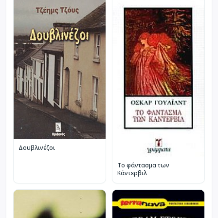
Δουβλινέζοι
Το φάντασμα των
Κάντερβιλ