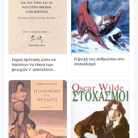
Η ψυχή του ανθρώπου στο
Σεμνή πρόταση ώστε να
σοσιαλισμό
παύσουν τα τέκνα των
φτωχών ν' αποτελούν
βάρος για τους γονείς τους
και τον τόπο και να
καταστούν ωφέλιμα στην
κοινωνία