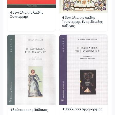
Η βεντάλια της λαίδης
Ουίντερμηρ
Η βεντάλια της Λαίδης
Γουίντερμιρ. Ένας ιδεώδης
σύζυγος.
Η βασίλισσα της ομορφιάς
Η δούκισσα της Πάδουας