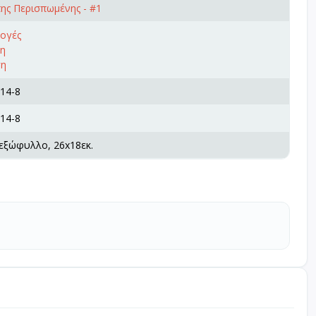
ης Περισπωμένης - #1
λογές
ση
ση
14-8
14-8
 εξώφυλλο, 26x18εκ.