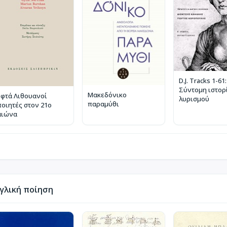
D.J. Tracks 1-61:
Σύντομη ιστορ
Μακεδόνικο
Εφτά Λιθουανοί
λυρισμού
παραμύθι
ποιητές στον 21ο
αιώνα
γλική ποίηση