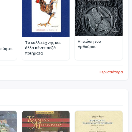
Η πτώση του
Το καλλιτέχνης και
Αρθούρου
άλλα πέντε πεζά
κούφιοι
ποιήματα
Περισσότερα