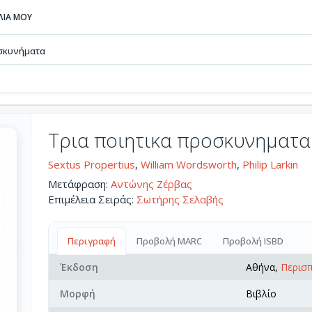
ΒΛΙΑ ΜΟΥ
οσκυνήματα
Τρια ποιητικα προσκυνηματα
Sextus Propertius
,
William Wordsworth
,
Philip Larkin
Μετάφραση:
Αντώνης Ζέρβας
Επιμέλεια Σειράς:
Σωτήρης Σελαβής
Περιγραφή
Προβολή MARC
Προβολή ISBD
Έκδοση
Αθήνα,
Περισ
Μορφή
Βιβλίο