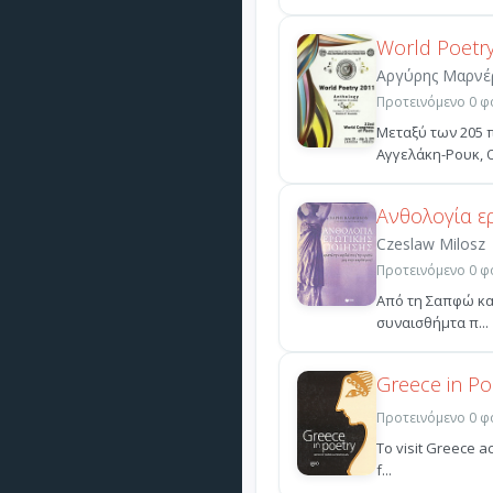
World Poetr
Αργύρης Μαρνέ
Προτεινόμενο 0 φο
Μεταξύ των 205 
Αγγελάκη-Ρουκ, Ο
Ανθολογία ε
Czeslaw Milosz
Προτεινόμενο 0 φο
Από τη Σαπφώ και
συναισθήμτα π...
Greece in Po
Προτεινόμενο 0 φο
To visit Greece ac
f...