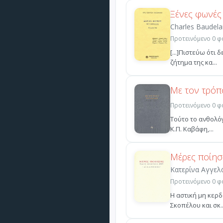
Ξένες φωνές
Charles Baudela
Προτεινόμενο 0 φο
[...]Πιστεύω ότι
ζήτημα της κα...
Με τον τρό
Προτεινόμενο 0 φο
Τούτο το ανθολόγ
Κ.Π. Καβάφη,...
Μέρες ποίησ
Κατερίνα Αγγελ
Προτεινόμενο 0 φο
Η αστική μη κερ
Σκοπέλου και σκ..