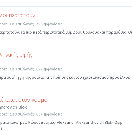
ελοι περπατούν
ρές · Σε 0 συλλογές · 796 εμφανίσεις
περπατούν, τα πιο πεζά περιστατικά θυμίζουν θρύλους και παραμύθια. Ο
ληνικής υφής
ρές · Σε 0 συλλογές · 697 εμφανίσεις
σειρά αυτή η γη της σοφίας, της ποίησης και του χριστιανισμού προσέλκυε
ερίπατοι στον κόσμο
androvich Blok
ρές · Σε 0 συλλογές · 687 εμφανίσεις
ματα των:Τρεις Ρώσοι ποιητές- Aleksandr Aleksandrovich Blok- Osip
s...