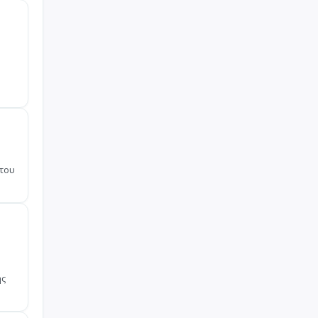
ο
 του
ης