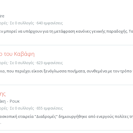
ire
ρές · Σε 0 συλλογές · 640 εμφανίσεις
 δεν μπορεί να υπάρχουν για τη μετάφραση κανόνες γενικής παραδοχής. Τ
πο του Καβάφη
ρές · Σε 0 συλλογές · 623 εμφανίσεις
ιο, που περιέχει είκοσι ξενόγλωσσα ποιήματα, συνθεμένα με τον τρόπο
ης
άκη - Ρουκ
ρές · Σε 0 συλλογές · 655 εμφανίσεις
δοσκοπική εταιρεία "Διαδρομές" δημιουργήθηκε από ενεργούς πολίτες τ
.