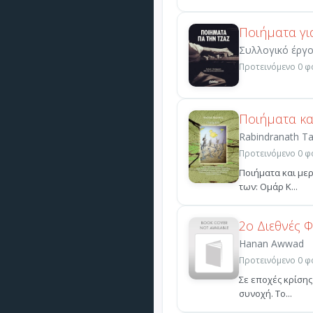
Ποιήματα γι
Συλλογικό έργ
Προτεινόμενο 0 φο
Ποιήματα κα
Rabindranath T
Προτεινόμενο 0 φο
Ποιήματα και μερ
των: Ομάρ Κ...
2ο Διεθνές 
Hanan Awwad
Προτεινόμενο 0 φο
Σε εποχές κρίσης
συνοχή. Τo...