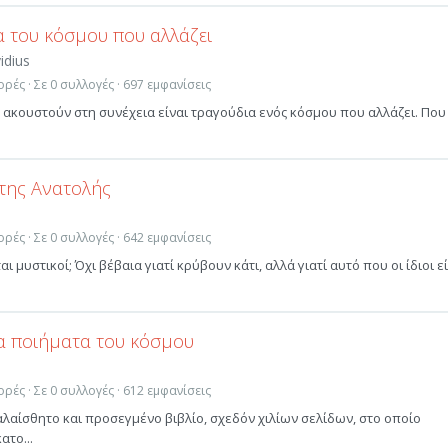
α του κόσμου που αλλάζει
idius
ρές · Σε 0 συλλογές · 697 εμφανίσεις
 θ' ακουστούν στη συνέχεια είναι τραγούδια ενός κόσμου που αλλάζει. Που
 της Ανατολής
ο
ρές · Σε 0 συλλογές · 642 εμφανίσεις
αι μυστικοί; Όχι βέβαια γιατί κρύβουν κάτι, αλλά γιατί αυτό που οι ίδιοι ε
α ποιήματα του κόσμου
ο
ρές · Σε 0 συλλογές · 612 εμφανίσεις
αλαίσθητο και προσεγμένο βιβλίο, σχεδόν χιλίων σελίδων, στο οποίο
το...