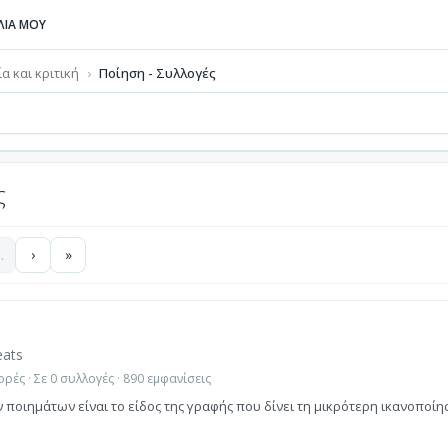
ΒΛΙΑ ΜΟΥ
ία και κριτική
Ποίηση - Συλλογές
ς
…
›
»
eats
ρές · Σε 0 συλλογές · 890 εμφανίσεις
ποιημάτων είναι το είδος της γραφής που δίνει τη μικρότερη ικανοποίη