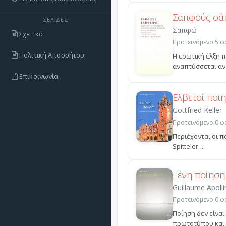
Σαπφούς σά
ΣΕΛΊΔΕΣ
Σαπφώ
Σχετικά
Προτεινόμενο 5 φο
Πολιτική Απορρήτου
Η ερωτική έλξη π
αναπτύσσεται ανά
Επικοινωνία
Ελβετοί ποιη
Gottfried Keller
Προτεινόμενο 0 φο
Περιέχονται οι πο
Spitteler-...
Ξένη ποίηση
Guillaume Apolli
Προτεινόμενο 0 φο
Ποίηση δεν είναι
πρωτοτύπου και σ