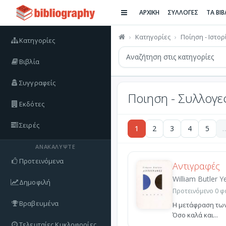
ΑΡΧΙΚΗ
ΣΥΛΛΟΓΕΣ
ΤΑ ΒΙ
Κατηγορίες
Ποίηση - Ιστορ
Κατηγορίες
Βιβλία
Συγγραφείς
Ποιηση - Συλλογε
Εκδότες
Σειρές
1
2
3
4
5
ΑΝΑΚΑΛΎΨΤΕ
Προτεινόμενα
Αντιγραφές
William Butler Y
Δημοφιλή
Προτεινόμενο 0 φο
Βραβευμένα
Η μετάφραση των 
Όσο καλά και...
Τελευταίες Κυκλοφορίες