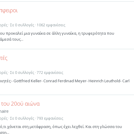
πφειροι
ρές · Σε 0 συλλογές · 1062 εμφανίσεις
ου προκαλεί μια γυναίκα σε άλλη γυναίκα, η τρυφερότητα που
μεσά τους...
τές
ρές · Σε 0 συλλογές · 772 εμφανίσεις
ιητές:- Gottfried Keller- Conrad Ferdinad Meyer- Heinrich Leuthold- Carl
 του 20ού αιώνα
naire
ρές · Σε 0 συλλογές · 793 εμφανίσεις
 ό,τι χάνεται στη μετάφραση, όπως έχει λεχθεί. Και στη γλώσσα του
τη...