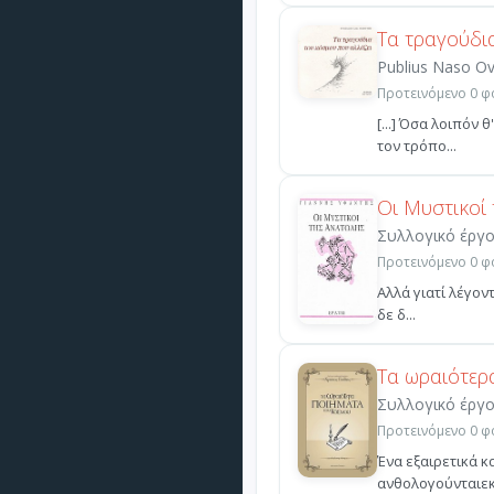
Τα τραγούδι
Publius Naso Ov
Προτεινόμενο 0 φο
[...] Όσα λοιπόν
τον τρόπο...
Οι Μυστικοί
Συλλογικό έργ
Προτεινόμενο 0 φο
Αλλά γιατί λέγοντ
δε δ...
Τα ωραιότερ
Συλλογικό έργ
Προτεινόμενο 0 φο
Ένα εξαιρετικά κ
ανθολογούνταιεκα