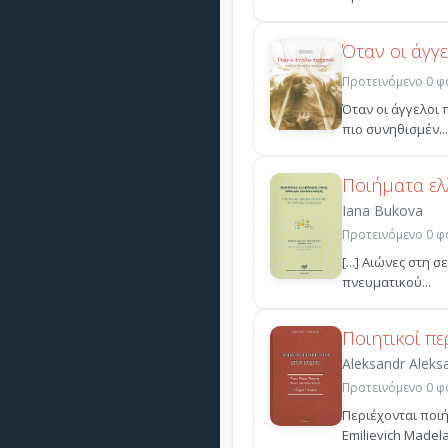
Όταν οι άγγ
Προτεινόμενο 0 φο
Όταν οι άγγελοι 
πιο συνηθισμέν...
Ποιήματα ελ
Iana Bukova
Προτεινόμενο 0 φο
[...] Αιώνες στη 
πνευματικού...
Ποιητικοί π
Aleksandr Aleks
Προτεινόμενο 0 φο
Περιέχονται ποιή
Emilievich Madela