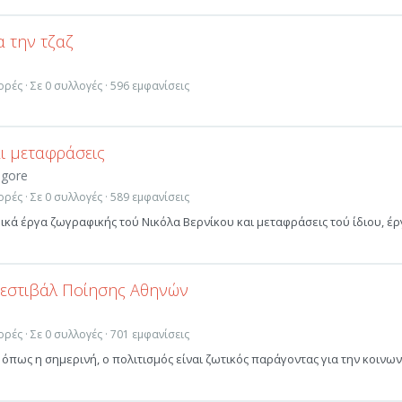
α την τζαζ
ο
ρές · Σε 0 συλλογές · 596 εμφανίσεις
ι μεταφράσεις
agore
ρές · Σε 0 συλλογές · 589 εμφανίσεις
ικά έργα ζωγραφικής τού Νικόλα Βερνίκου και μεταφράσεις τού ίδιου, έ
Φεστιβάλ Ποίησης Αθηνών
ρές · Σε 0 συλλογές · 701 εμφανίσεις
 όπως η σημερινή, ο πολιτισμός είναι ζωτικός παράγοντας για την κοινων