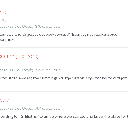
y 2011
ρος
ρές · Σε 0 συλλογές · 840 εμφανίσεις
ποιητών από 65 χώρες ανθολογούνται 71 Έλληνες ποιητές:Κατερίνα
λυμπία...
ρωτικής ποίησης
ρές · Σε 0 συλλογές · 725 εμφανίσεις
 τον Κάτουλλο ως τον Cummings και την CarsonΟ έρωτας και τα αντιφατ
etry
ρές · Σε 0 συλλογές · 794 εμφανίσεις
cording to T.S. Eliot, is "to arrive where we started and know the place for 