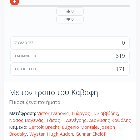
0
0
0
ΣΥΛΛΟΓΈΣ
619
ΕΜΦΑΝΊΣΕΙΣ
171
ΕΠΙΣΚΈΠΤΕΣ
Με τον τροπο του Καβαφη
Είκοσι ξένα ποιήματα
Μετάφραση:
Victor Ivanovici
,
Γιώργος Π. Σαββίδης
,
Νάσος Βαγενάς
,
Τάσος Γ. Δενέγρης
,
Διονύσης Καψάλης
Κείμενα:
Bertolt Brecht
,
Eugenio Montale
,
Joseph
Brodsky
,
Wystan Hugh Auden
,
Gunnar Ekelöf