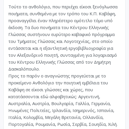
Τούτο το ανθολόγιο, που περιέχει είκοσι ξενόγλωσσα
ποιήματα, συνθεμένα με τον τρόπο του Κ.Π. Καβάφη,
προαναγγέλει έναν πληρέστερο ομότιτλο τόμο υπό
έκδοση. Τα δυο πονήματα του Κέντρου Ελληνικής
Γλώσσας συστήνουν ευρύτερο καβαφικό πρόγραμμα
του Τμήματος Γλώσσας και Λογοτεχνίας, στο οποίο
εντάσσεται και η εξαντλητική εργοβιβλιογραφία για
τον Αλεξανδρινό ποιητή, συνταγμένη για λογαριασμό
του Κέντρου Ελληνικής Γλώσσας από τον Δημήτρη
Δασκαλόπουλο.
Προς το παρόν ο αναγνώστης προγεύεται με το
προκείμενο Ανθολόγιο την ποιητική εμβέλεια του
Καβάφη σε είκοσι γλώσσες και χώρες, που
κατατάσσονται εδώ αλφαβητικώς: Αργεντινή,
Αυστραλία, Αυστρία, Βουλγαρία, Γαλλία, Γερμανία,
Ηνωμένες Πολιτείες, Ιρλανδία, Ισημερινός, Ισπανία,
Ιταλία, Κολομβία, Μεγάλη Βρετανία, Ολλανδία,
Πορτογαλία, Ρουμανία, Ρωσία, Σερβία, Σουηδία, Χιλή.