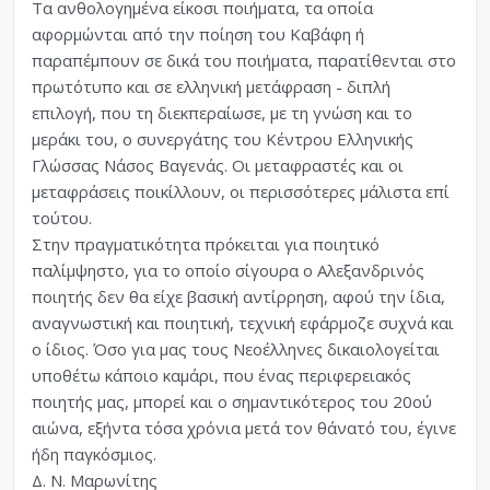
Τα ανθολογημένα είκοσι ποιήματα, τα οποία
αφορμώνται από την ποίηση του Καβάφη ή
παραπέμπουν σε δικά του ποιήματα, παρατίθενται στο
πρωτότυπο και σε ελληνική μετάφραση - διπλή
επιλογή, που τη διεκπεραίωσε, με τη γνώση και το
μεράκι του, ο συνεργάτης του Κέντρου Ελληνικής
Γλώσσας Νάσος Βαγενάς. Οι μεταφραστές και οι
μεταφράσεις ποικίλλουν, οι περισσότερες μάλιστα επί
τούτου.
Στην πραγματικότητα πρόκειται για ποιητικό
παλίμψηστο, για το οποίο σίγουρα ο Αλεξανδρινός
ποιητής δεν θα είχε βασική αντίρρηση, αφού την ίδια,
αναγνωστική και ποιητική, τεχνική εφάρμοζε συχνά και
ο ίδιος. Όσο για μας τους Νεοέλληνες δικαιολογείται
υποθέτω κάποιο καμάρι, που ένας περιφερειακός
ποιητής μας, μπορεί και ο σημαντικότερος του 20ού
αιώνα, εξήντα τόσα χρόνια μετά τον θάνατό του, έγινε
ήδη παγκόσμιος.
Δ. Ν. Μαρωνίτης