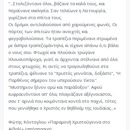
"...Στολιζόντανε όλοι, βάζανε τα καλά τους, και
πηγαίνανε εκκλησία. Σαν τελείωνε η Λειτουργία,
γυρίζανε στα σπίτια τους.
Οι δρόμοι αντιλαλούσανε από χαρούμενες φωνές. Οι
πόρτες των σπιτιών ήταν ανοιχτές και
φεγγοβολούσανε. Τα τραπέζια περιμένανε στρωμένα
με άσπρα τραπεζομάντηλα, κι είχανε απάνω ό,τι βάλει
ο νους σου. Φτωχοί και πλούσιοι τρώγανε
πλουσιοπάροχα, γιατί οι άρχονται στέλνανε από όλα
στους φτωχούς. Κι αντίς να τραγουδηθούνε στα
τραπέζια, ψέλνανε το "Χριστός γεννάται, δοξάστε", "Η
Παρθένος σήμερον τον υπερούσιον τίκτει".
"Μυστήριον ξένον ορώ και παράδοξον". Αφού
ευφραινόντανε απ' όλα, πλαγιάζανε αξέγνοιαστοι,
σαν τ' αρνιά που κοιμόντανε κοντά στο παχνί, τότες
που γεννήθηκε ο Χριστός εν Βηθλεέμ της Ιουδαίας...»
Φώτης Κόντογλου «Παραμονή Χριστούγεννα στο
Αϊβαλί» (απόσπασμα)