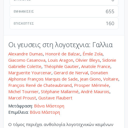
655
ΕΜΦΑΝΊΣΕΙΣ
160
ΕΠΙΣΚΈΠΤΕΣ
Οι γευσεις στη λογοτεχνια: Γαλλια
Alexandre Dumas
,
Honoré de Balzac
,
Émile Zola
,
Giacomo Casanova
,
Louis Aragon
,
Olivier Bleys
,
Sidonie
Gabrielle Colette
,
Théophile Gautier
,
Anatole France
,
Marguerite Yourcenar
,
Gerard de Nerval
,
Donatien
Alphonse François Marquis de Sade
,
Jean Giono
,
Voltaire
,
François René de Chateaubriand
,
Prosper Mérimée
,
Michel Tournier
,
Stéphane Mallarmé
,
André Maurois
,
Marcel Proust
,
Gustave Flaubert
Μετάφραση:
Βάνα Μάστορη
Επιμέλεια:
Βάνα Μάστορη
Ο τόμος περιέχει ανθολογία λογοτεχνικών κειμένων