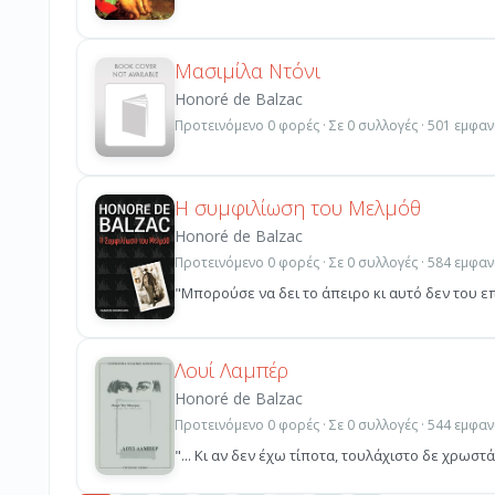
Μασιμίλα Ντόνι
Honoré de Balzac
Προτεινόμενο 0 φορές · Σε 0 συλλογές · 501 εμφαν
Η συμφιλίωση του Μελμόθ
Honoré de Balzac
Προτεινόμενο 0 φορές · Σε 0 συλλογές · 584 εμφαν
"Μπορούσε να δει το άπειρο κι αυτό δεν του ε
Λουί Λαμπέρ
Honoré de Balzac
Προτεινόμενο 0 φορές · Σε 0 συλλογές · 544 εμφαν
"... Κι αν δεν έχω τίποτα, τουλάχιστο δε χρωστά