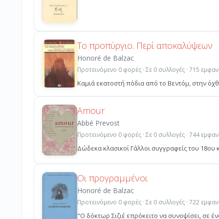
Το προπύργιο. Περί αποκαλύψεων
Honoré de Balzac
Προτεινόμενο 0 φορές · Σε 0 συλλογές · 715 εμφαν
Καμιά εκατοστή πόδια από το Βεντόμ, στην όχθη
Amour
Abbé Prevost
Προτεινόμενο 0 φορές · Σε 0 συλλογές · 744 εμφαν
Δώδεκα κλασικοί Γάλλοι συγγραφείς του 18ου κ
Οι προγραμμένοι
Honoré de Balzac
Προτεινόμενο 0 φορές · Σε 0 συλλογές · 722 εμφαν
"Ο δόκτωρ Σιζιέ επρόκειτο να συνοψίσει, σε ένα