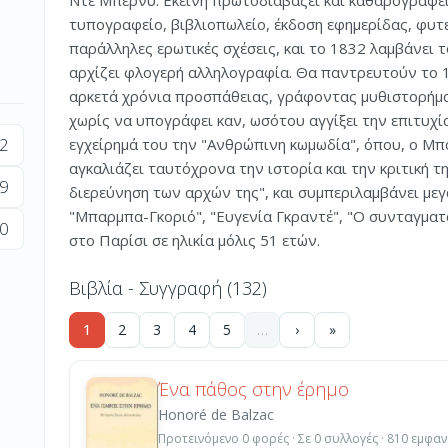
Ντε Μπερνύ. Εκείνη πρωτοδιαβάζει και καθαρογράφει
τυπογραφείο, βιβλιοπωλείο, έκδοση εφημερίδας, φυτ
παράλληλες ερωτικές σχέσεις, και το 1832 λαμβάνει τ
αρχίζει φλογερή αλληλογραφία. Θα παντρευτούν το 1
αρκετά χρόνια προσπάθειας, γράφοντας μυθιστορήματα
χωρίς να υπογράφει καν, ωσότου αγγίξει την επιτυχία
2
εγχείρημά του την "Ανθρώπινη κωμωδία", όπου, ο Μπα
αγκαλιάζει ταυτόχρονα την ιστορία και την κριτική τ
9
διερεύνηση των αρχών της", και συμπεριλαμβάνει μεγ
"Μπαρμπα-Γκοριό", "Ευγενία Γκραντέ", "Ο συνταγματ
0
στο Παρίσι σε ηλικία μόλις 51 ετών.
Βιβλία - Συγγραφή (132)
1
2
3
4
5
…
›
»
Ένα πάθος στην έρημο
Honoré de Balzac
Προτεινόμενο 0 φορές · Σε 0 συλλογές · 810 εμφαν