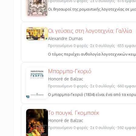
Προτεινόμενο 0 φορές · Σε 0 συλλογές · 616 εμφαν
Οι θησαυροί της ρομαντικής λογοτεχνίας σε μια
Οι γεύσεις στη λογοτεχνία: Γαλλία
Alexandre Dumas
Προτεινόμενο 0 φορές · Σε 0 συλλογές · 655 εμφαν
Ο τόμος περιέχει ανθολογία λογοτεχνικών κειμ
Μπαρμπα-Γκοριό
Honoré de Balzac
Προτεινόμενο 0 φορές · Σε 0 συλλογές · 660 εμφαν
Ο μπαρμπα-Γκοριό (1834) είναι ένα από τα κορυ
Το πουγκί. Γκομπσέκ
Honoré de Balzac
Προτεινόμενο 0 φορές · Σε 0 συλλογές · 592 εμφαν