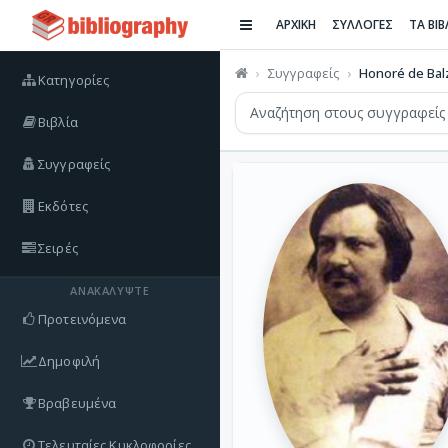
ΑΡΧΙΚΗ
ΣΥΛΛΟΓΕΣ
ΤΑ ΒΙ
Συγγραφείς
Honoré de Bal
Κατηγορίες
Βιβλία
Συγγραφείς
Εκδότες
Σειρές
ΑΝΑΚΑΛΎΨΤΕ
Προτεινόμενα
Δημοφιλή
Βραβευμένα
Τελευταίες Κυκλοφορίες