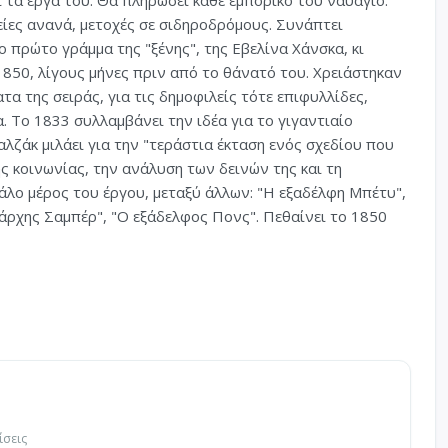
 τα έργα του. Θα πληρώσει κάθε εμπορικό του ναυάγιο:
είες ανανά, μετοχές σε σιδηροδρόμους. Συνάπτει
ο πρώτο γράμμα της "ξένης", της Εβελίνα Χάνσκα, κι
850, λίγους μήνες πριν από το θάνατό του. Χρειάστηκαν
 της σειράς, για τις δημοφιλείς τότε επιφυλλίδες,
. Το 1833 συλλαμβάνει την ιδέα για το γιγαντιαίο
λζάκ μιλάει για την "τεράστια έκταση ενός σχεδίου που
ης κοινωνίας, την ανάλυση των δεινών της και τη
άλο μέρος του έργου, μεταξύ άλλων: "Η εξαδέλφη Μπέτυ",
άρχης Σαμπέρ", "Ο εξάδελφος Πονς". Πεθαίνει το 1850
ίσεις