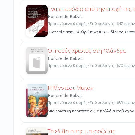
Ένα επεισόδιο από την εποχή της 
Honoré de Balzac
Προτεινόμενο 0 φορές · Σε 0 συλλογές · 647 εμφαν
Η Ιστορία στην "Ανθρώπινη Κωμωδία" του Μπαλζά
Ο Ιησούς Χριστός στη Φλάνδρα
Honoré de Balzac
Προτεινόμενο 0 φορές · Σε 0 συλλογές · 670 εμφαν
Η Μοντέστ Μινιόν
Honoré de Balzac
Προτεινόμενο 0 φορές · Σε 0 συλλογές · 635 εμφαν
Μια ερωτική περιπέτεια, με πολλά αυτοβιογραφι
Το ελιξίριο της μακροζωίας