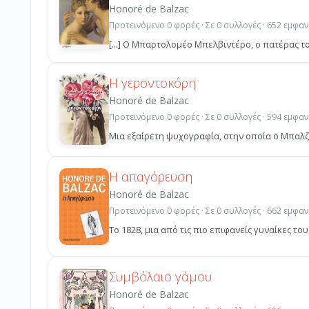
Honoré de Balzac
Προτεινόμενο 0 φορές · Σε 0 συλλογές · 652 εμφαν
[...] Ο Μπαρτολομέο Μπελβιντέρο, ο πατέρας το
Η γεροντοκόρη
Honoré de Balzac
Προτεινόμενο 0 φορές · Σε 0 συλλογές · 594 εμφαν
Μια εξαίρετη ψυχογραφία, στην οποία ο Μπαλζάκ
Η απαγόρευση
Honoré de Balzac
Προτεινόμενο 0 φορές · Σε 0 συλλογές · 662 εμφαν
Το 1828, μια από τις πιο επιφανείς γυναίκες του
Συμβόλαιο γάμου
Honoré de Balzac