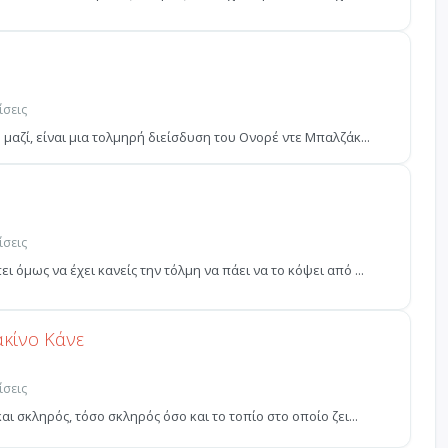
ίσεις
μαζί, είναι μια τολμηρή διείσδυση του Ονορέ ντε Μπαλζάκ...
ίσεις
 όμως να έχει κανείς την τόλμη να πάει να το κόψει από ...
κίνο Κάνε
ίσεις
ι σκληρός, τόσο σκληρός όσο και το τοπίο στο οποίο ζει...