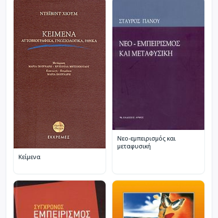
Νεο-εμπειρισμός και
μεταφυσική
Κείμενα