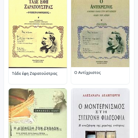
Ο Αντίχριστος
Τάδε έφη Ζαρατούστρας