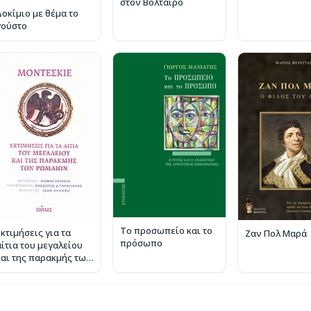
στον Βολταίρο
Δοκίμιο με θέμα το
γούστο
Το προσωπείο και το
Εκτιμήσεις για τα
Ζαν Πολ Μαρά
πρόσωπο
αίτια του μεγαλείου
και της παρακμής των
Ρωμαίων