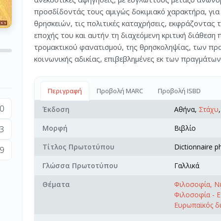
προσδίδοντάς τους αμιγώς δοκιμιακό χαρακτήρα, για
θρησκειών, τις πολιτικές καταχρήσεις, εκφράζοντας
εποχής του και αυτήν τη διαχεόμενη κριτική διάθεση
τρομακτικού φανατισμού, της θρησκοληψίας, των προ
κοινωνικής αδικίας, επιβεβλημένες εκ των πραγμάτων 
Περιγραφή
Προβολή MARC
Προβολή ISBD
0
Έκδοση
Αθήνα,
Στάχυ
3
Μορφή
Βιβλίο
Τίτλος Πρωτοτύπου
Dictionnaire p
9
Γλώσσα Πρωτοτύπου
Γαλλικά
Θέματα
Φιλοσοφία, Ν
Φιλοσοφία - Ε
Ευρωπαϊκός δ