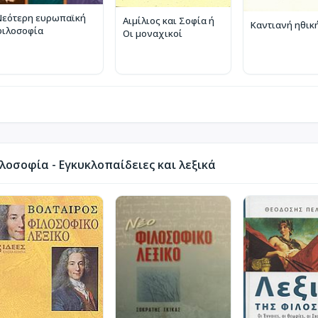
Νεότερη ευρωπαϊκή
Αιμίλιος και Σοφία ή
Καντιανή ηθικ
φιλοσοφία
Οι μοναχικοί
οσοφία - Εγκυκλοπαίδειες και λεξικά