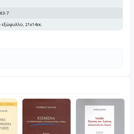
63-7
ό εξώφυλλο, 21x14εκ.