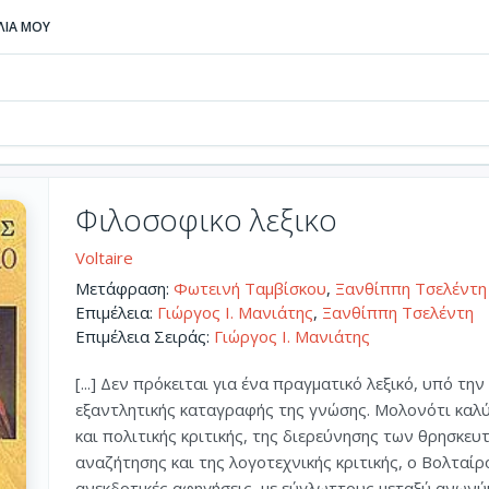
ΒΛΙΑ ΜΟΥ
Φιλοσοφικο λεξικο
Voltaire
Μετάφραση:
Φωτεινή Ταμβίσκου
,
Ξανθίππη Τσελέντη
Επιμέλεια:
Γιώργος Ι. Μανιάτης
,
Ξανθίππη Τσελέντη
Επιμέλεια Σειράς:
Γιώργος Ι. Μανιάτης
[...] Δεν πρόκειται για ένα πραγματικό λεξικό, υπό τ
εξαντλητικής καταγραφής της γνώσης. Μολονότι καλ
και πολιτικής κριτικής, της διερεύνησης των θρησκε
αναζήτησης και της λογοτεχνικής κριτικής, ο Βολταίρ
ανεκδοτικές αφηγήσεις, με εύγλωττους μεταξύ ανωνύ