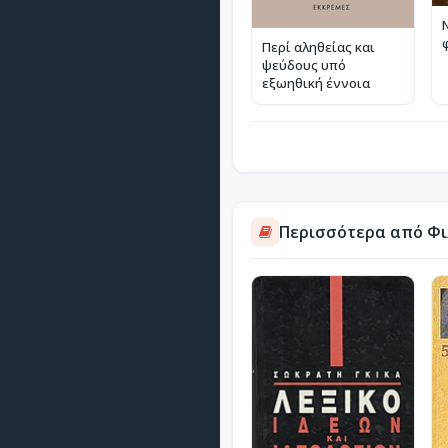
Περί αληθείας και
ψεύδους υπό
εξωηθική έννοια
Περισσότερα από Φιλ