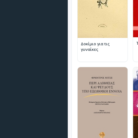
Δοκίμιο για τις
γυναίκες