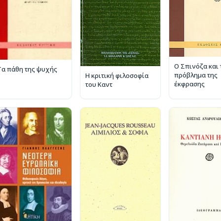
Ο Σπινόζα και 
Τα πάθη της ψυχής
πρόβλημα της
Η κριτική φιλοσοφία
έκφρασης
του Καντ