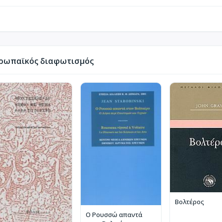
υρωπαϊκός διαφωτισμός
Βολτέρος
Ο Ρουσσώ απαντά