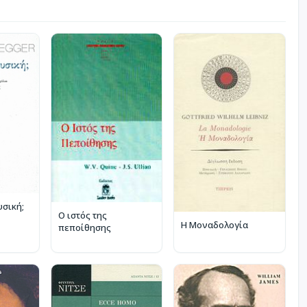
υσική;
Ο ιστός της
Η Μοναδολογία
πεποίθησης