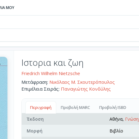
ΒΛΙΑ ΜΟΥ
Ιστορια και ζωη
Friedrich Wilhelm Nietzsche
Μετάφραση:
Νικόλαος Μ. Σκουτερόπουλος
Επιμέλεια Σειράς:
Παναγιώτης Κονδύλης
Περιγραφή
Προβολή MARC
Προβολή ISBD
Έκδοση
Αθήνα,
Γνώση
Μορφή
Βιβλίο