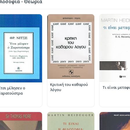
λοσοφία - Θεωρία
Κριτική του καθαρού
Τι είναι μεταφ
Έτσι μίλησεν ο
λόγου
Ζαρατούστρα