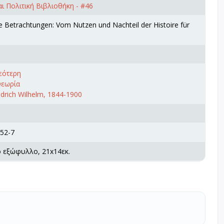
ι Πολιτική Βιβλιοθήκη - #46
 Betrachtungen: Vom Nutzen und Nachteil der Histoire für
εότερη
Θεωρία
edrich Wilhelm, 1844-1900
52-7
ό εξώφυλλο, 21x14εκ.