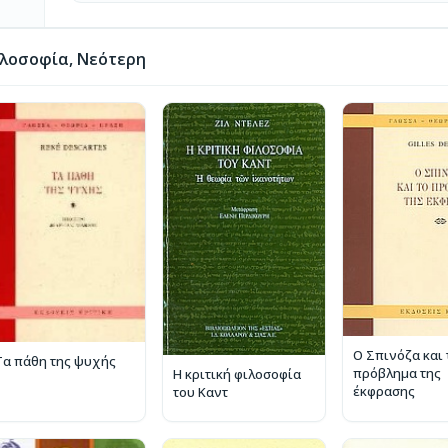
λοσοφία, Νεότερη
Ο Σπινόζα και 
Τα πάθη της ψυχής
πρόβλημα της
Η κριτική φιλοσοφία
έκφρασης
του Καντ