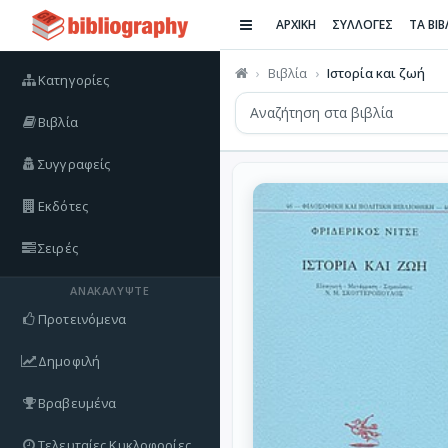
ΑΡΧΙΚΗ
ΣΥΛΛΟΓΕΣ
ΤΑ ΒΙ
Βιβλία
Ιστορία και ζωή
Κατηγορίες
Βιβλία
Συγγραφείς
Εκδότες
Σειρές
ΑΝΑΚΑΛΎΨΤΕ
Προτεινόμενα
Δημοφιλή
Βραβευμένα
Τελευταίες Κυκλοφορίες