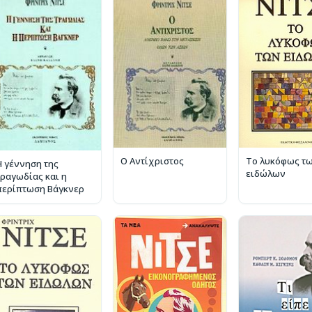
Ο Αντίχριστος
Το λυκόφως τ
Η γέννηση της
ειδώλων
τραγωδίας και η
περίπτωση Βάγκνερ