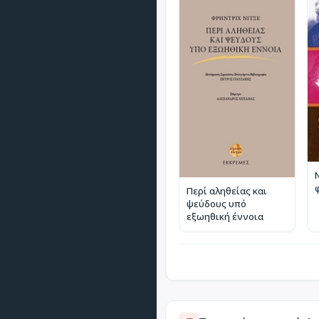
Περί αληθείας και
ψεύδους υπό
εξωηθική έννοια