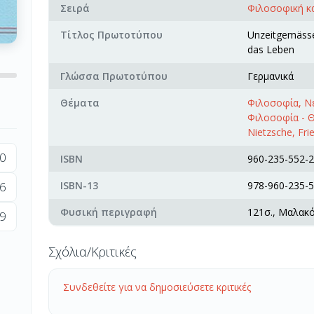
Σειρά
Φιλοσοφική κα
Τίτλος Πρωτοτύπου
Unzeitgemässe
das Leben
Γλώσσα Πρωτοτύπου
Γερμανικά
Θέματα
Φιλοσοφία, Ν
Φιλοσοφία - 
Nietzsche, Fri
0
ISBN
960-235-552-2
ISBN-13
978-960-235-5
6
Φυσική περιγραφή
121σ., Μαλακ
9
Σχόλια/Κριτικές
Συνδεθείτε για να δημοσιεύσετε κριτικές