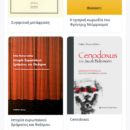
Η τραγική κωμωδία του
Συγκριτική μετάφραση
Φρίντριχ Ντύρρενματ
Cenodoxus
Ιστορία ευρωπαϊκού
δράματος και θεάτρου