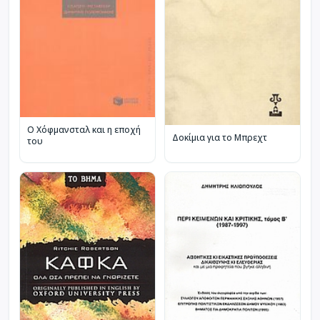
Ο Χόφμανσταλ και η εποχή
Δοκίμια για το Μπρεχτ
του