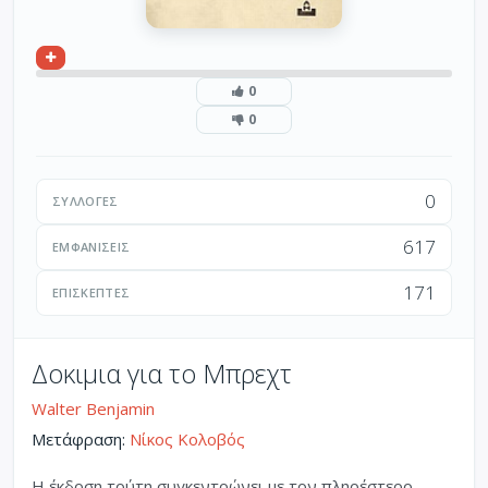
0
0
0
ΣΥΛΛΟΓΈΣ
617
ΕΜΦΑΝΊΣΕΙΣ
171
ΕΠΙΣΚΈΠΤΕΣ
Δοκιμια για το Μπρεχτ
Walter Benjamin
Μετάφραση:
Νίκος Κολοβός
Η έκδοση τούτη συγκεντρώνει με τον πληρέστερο