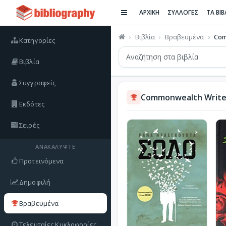
ΑΡΧΙΚΗ
ΣΥΛΛΟΓΕΣ
ΤΑ ΒΙ
Βιβλία
Βραβευμένα
Com
Κατηγορίες
Βιβλία
Συγγραφείς
Commonwealth Writers
Εκδότες
Σειρές
ΑΝΑΚΑΛΎΨΤΕ
Προτεινόμενα
Δημοφιλή
Βραβευμένα
Τελευταίες Κυκλοφορίες