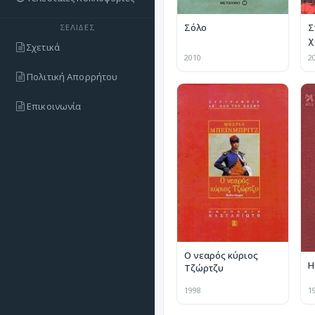
Σόλο
Σ
ΣΕΛΊΔΕΣ
χ
Σχετικά
2010
2
Πολιτική Απορρήτου
Επικοινωνία
Ο νεαρός κύριος
Η
Τζώρτζυ
1998
1