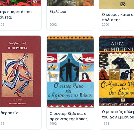
Εξιλέωση
την ομορφιά που
Ο κόσμος κάτω α
άνεται
πόδια της
006
2002
2000
Ο μυστικός πόλε
 θεραπεία
Ο σενιόρ Βίβο και ο
του Δον Εμμανο
άρχοντας της Κόκας
996
1992
1991