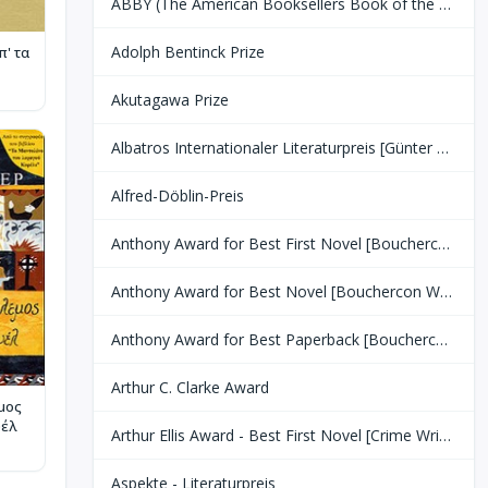
ABBY (The American Booksellers Book of the Year)
Adolph Bentinck Prize
π' τα
Akutagawa Prize
Albatros Internationaler Literaturpreis [Günter Grass Stiftung Bremen]
Alfred-Döblin-Preis
Anthony Award for Best First Novel [Bouchercon World Mystery Convention]
Anthony Award for Best Novel [Bouchercon World Mystery Convention]
Anthony Award for Best Paperback [Bouchercon World Mystery Convention]
Arthur C. Clarke Award
μος
υέλ
Arthur Ellis Award - Best First Novel [Crime Writers of Canada]
Aspekte - Literaturpreis