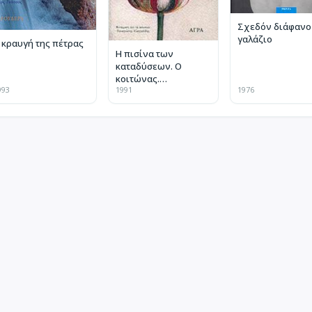
Σχεδόν διάφανο
γαλάζιο
 κραυγή της πέτρας
Η πισίνα των
καταδύσεων. Ο
κοιτώνας.
993
1991
1976
Ημερολόγιο
εγκυμοσύνης