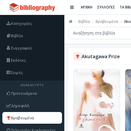
ΑΡΧΙΚΗ
ΣΥΛΛΟΓΕΣ
ΤΑ ΒΙ
Βιβλία
Βραβευμένα
Aku
Κατηγορίες
Βιβλία
Συγγραφείς
Akutagawa Prize
Εκδότες
Σειρές
ΑΝΑΚΑΛΎΨΤΕ
Προτεινόμενα
Δημοφιλή
Βραβευμένα
Τελευταίες Κυκλοφορίες