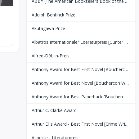
ABBY (The American Booksellers Book of the Year)
Adolph Bentinck Prize
Akutagawa Prize
Albatros Internationaler Literaturpreis [Günter Grass Stiftung Bremen]
Alfred-Döblin-Preis
Anthony Award for Best First Novel [Bouchercon World Mystery Convention]
Anthony Award for Best Novel [Bouchercon World Mystery Convention]
Anthony Award for Best Paperback [Bouchercon World Mystery Convention]
Arthur C. Clarke Award
Arthur Ellis Award - Best First Novel [Crime Writers of Canada]
Aspekte - Literaturpreis