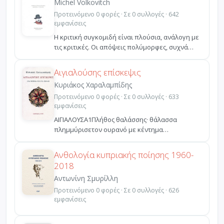
Michel Volkovitch
Προτεινόμενο 0 φορές · Σε 0 συλλογές · 642
εμφανίσεις
Η κριτική συγκομιδή είναι πλούσια, ανάλογη με
τις κριτικές. Οι απόψεις πολύμορφες, συχνά
διατυπωμένε...
Αιγιαλούσης επίσκεψις
Κυριάκος Χαραλαμπίδης
Προτεινόμενο 0 φορές · Σε 0 συλλογές · 633
εμφανίσεις
ΑΙΓΙΑΛΟΥΣΑ1Πλήθος θαλάσσης· θάλασσα
πλημμύρισετον ουρανό με κέντημα
χρυσό.Γλωσσολαλιά· ρινισμένα τα ...
Ανθολογία κυπριακής ποίησης 1960-
2018
Αντωνίνη Σμυρίλλη
Προτεινόμενο 0 φορές · Σε 0 συλλογές · 626
εμφανίσεις