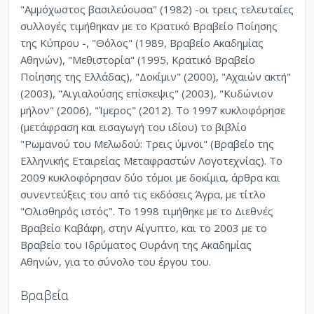
"Αμμόχωστος βασιλεύουσα" (1982) -οι τρεις τελευταίες
συλλογές τιμήθηκαν με το Κρατικό Βραβείο Ποίησης
της Κύπρου -, "Θόλος" (1989, Βραβείο Ακαδημίας
Αθηνών), "Μεθιστορία" (1995, Κρατικό Βραβείο
Ποίησης της Ελλάδας), "Δοκίμιν" (2000), "Αχαιών ακτή"
(2003), "Αιγιαλούσης επίσκεψις" (2003), "Κυδώνιον
μήλον" (2006), "Ίμερος" (2012). Το 1997 κυκλοφόρησε
(μετάφραση και εισαγωγή του ιδίου) το βιβλίο
"Ρωμανού του Μελωδού: Τρεις ύμνοι" (Βραβείο της
Ελληνικής Εταιρείας Μεταφραστών Λογοτεχνίας). Το
2009 κυκλοφόρησαν δύο τόμοι με δοκίμια, άρθρα και
συνεντεύξεις του από τις εκδόσεις Άγρα, με τίτλο
"Ολισθηρός ιστός". Το 1998 τιμήθηκε με το Διεθνές
Βραβείο Καβάφη, στην Αίγυπτο, και το 2003 με το
Βραβείο του Ιδρύματος Ουράνη της Ακαδημίας
Αθηνών, για το σύνολο του έργου του.
Βραβεία