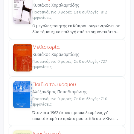
Κυριάκος Χαραλαμπίδης
Προτεινόμενο 0 φορές · Σε 0 συλλογές · 812
εμφανίσεις
Ο μεγάλος ποιητής εκ Κύπρου συγκεντρώνει σε
δύο τόμους μια επιλογή από τα σημαντικότερα
δοκιμιακά το...
Μεθιστορία
Κυριάκος Χαραλαμπίδης
Προτεινόμενο 0 φορές · Σε 0 συλλογές · 727
εμφανίσεις
Παιδιά του κόσμου
Αλέξανδρος Παπαδιαμάντης
Προτεινόμενο 0 φορές · Σε 0 συλλογές · 710
εμφανίσεις
Όταν στα 1962 έκανα προσκαλεσμένος γι'
αρκετό καιρό το πρώτο μου ταξίδι στην Κίνα,
είχα την ευκαιρία...
Αχαιών ακτή