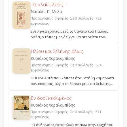
"Σε κλαίει λαός..."
Ναταλία Π. Μελά
Προτεινόμενο 0 φορές · Σε 0 συλλογές · 732
εμφανίσεις
Ενενήντα χρόνια μετά το θάνατο του Παύλου
Μελά, ο τόπος μας δείχνει να στερείται του
ζωοποιού ήθους ...
Ηλίου και Σελήνης άλως
Κυριάκος Χαραλαμπίδης
Προτεινόμενο 0 φορές · Σε 0 συλλογές · 634
εμφανίσεις
ΟΠΩΡΑ Αυτά που κάποτε ήταν στήθη καμαρωτά
σαν κόκορας, τώρα τα δέρνει μιας ατελείωτης
θλίψης Γαλαξία...
Εν δορί κεκλιμένος
Κυριάκος Χαραλαμπίδης
Προτεινόμενο 0 φορές · Σε 0 συλλογές · 571
εμφανίσεις
"Ο άνθρωπος εκτυπώνει απάνω στην ψυχή του