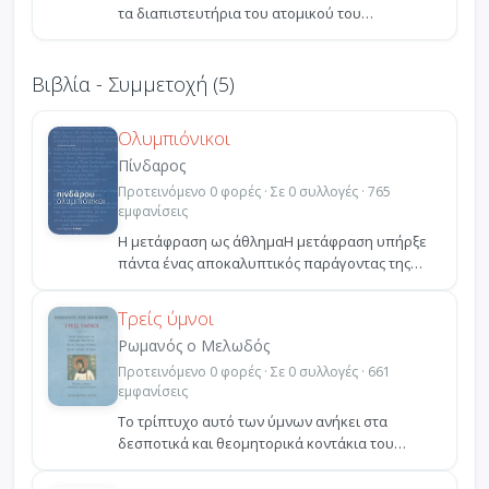
τα διαπιστευτήρια του ατομικού του
πολιτισμού. Αν το γενικ...
Βιβλία - Συμμετοχή (5)
Ολυμπιόνικοι
Πίνδαρος
Προτεινόμενο 0 φορές · Σε 0 συλλογές · 765
εμφανίσεις
Η μετάφραση ως άθλημαΗ μετάφραση υπήρξε
πάντα ένας αποκαλυπτικός παράγοντας της
πολιτισμικής στάθμης...
Τρείς ύμνοι
Ρωμανός ο Μελωδός
Προτεινόμενο 0 φορές · Σε 0 συλλογές · 661
εμφανίσεις
Το τρίπτυχο αυτό των ύμνων ανήκει στα
δεσποτικά και θεομητορικά κοντάκια του
Ρωμανού του Μελωδού και...