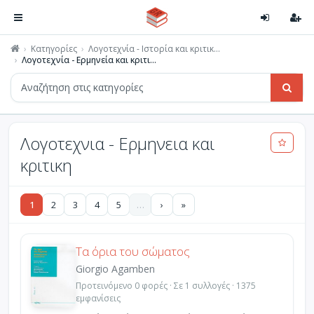
Κατηγορίες
Λογοτεχνία - Ιστορία και κριτικ...
Λογοτεχνία - Ερμηνεία και κριτι...
Λογοτεχνια - Ερμηνεια και
κριτικη
1
2
3
4
5
…
›
»
Τα όρια του σώματος
Giorgio Agamben
Προτεινόμενο 0 φορές · Σε 1 συλλογές · 1375
εμφανίσεις