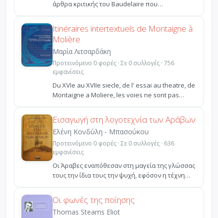
άρθρα κριτικής του Baudelaire που
δημοσιεύτηκαν κατά και...
Itinéraires intertextuels de Montaigne à
Molière
Μαρία Λιτσαρδάκη
Προτεινόμενο 0 φορές · Σε 0 συλλογές · 756
εμφανίσεις
Du XVIe au XVIIe siecle, de l' essai au theatre, de
Montaigne a Moliere, les voies ne sont pas
ferme...
Εισαγωγή στη λογοτεχνία των Αράβων
Ελένη Κονδύλη - Μπασούκου
Προτεινόμενο 0 φορές · Σε 0 συλλογές · 636
εμφανίσεις
Οι Άραβες εναπόθεσαν στη μαγεία της γλώσσας
τους την ίδια τους την ψυχή, εφόσον η τέχνη
του λόγου, κ...
Οι φωνές της ποίησης
Thomas Stearns Eliot