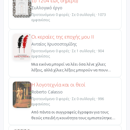
το 1204 έως σήμερα)
Συλλογικό έργο
Προτεινόμενο 0 φορές · Σε 0 συλλογές · 1073
εμφανίσεις
Οι κεραίες της εποχής μου ΙΙ
Ανταίος Χρυσοστομίδης
Προτεινόμενο 0 φορές · Σε 1 συλλογές · 904
εμφανίσεις
Μια εικόνα μπορεί να λέει όσα λένε χίλιες
λέξεις, αλλά χίλιες λέξεις μπορούν να πουν
πράγματα που δε...
Η λογοτεχνία και οι θεοί
Roberto Calasso
Προτεινόμενο 0 φορές · Σε 0 συλλογές · 996
εμφανίσεις
Από πάντα οι συγγραφείς έγραφαν για τους
θεούς επειδή η κοινότητα τους εμπιστεύτηκε
αυτόν το ρόλο. Σ...