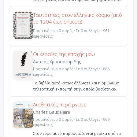
αρχή κρ...
Ταυτότητες στον ελληνικό κόσμο (από
το 1204 έως σήμερα)
Προτεινόμενο 0 φορές · Σε 0 συλλογές · 961
εμφανίσεις
Οι κεραίες της εποχής μου
Ανταίος Χρυσοστομίδης
Προτεινόμενο 0 φορές · Σε 0 συλλογές · 886
εμφανίσεις
Το βιβλίο αυτό -όπως άλλωστε και η ομώνυμη
τηλεοπτική εκπομπή στην οποία βασίστηκε-
δεν απευθύνεται ...
Αισθητικές περιέργειες
Charles Baudelaire
Προτεινόμενο 0 φορές · Σε 0 συλλογές · 969
εμφανίσεις
Στον τόμο αυτό παρουσιάζονται μερικά από τα