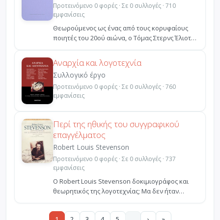
Προτεινόμενο 0 φορές · Σε 0 συλλογές · 710
εμφανίσεις
Θεωρούμενος ως ένας από τους κορυφαίους
ποιητές του 20ού αιώνα, ο Τόμας Στερνς Έλιοτ
είναι αναμφισβή...
Αναρχία και λογοτεχνία
Συλλογικό έργο
Προτεινόμενο 0 φορές · Σε 0 συλλογές · 760
εμφανίσεις
Περί της ηθικής του συγγραφικού
επαγγέλματος
Robert Louis Stevenson
Προτεινόμενο 0 φορές · Σε 0 συλλογές · 737
εμφανίσεις
Ο Robert Louis Stevenson δοκιμιογράφος και
θεωρητικός της λογοτεχνίας; Μα δεν ήταν
μονάχα συγγραφέας...
1
2
3
4
5
…
›
»