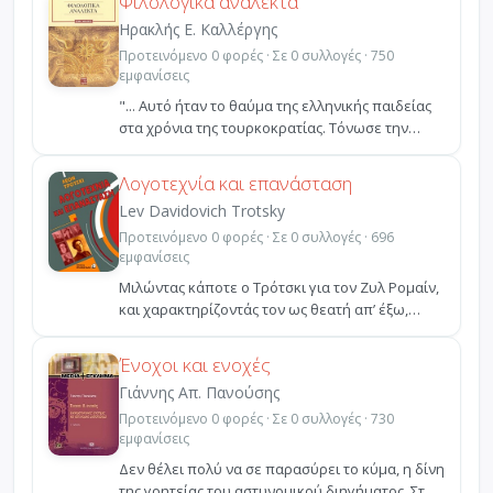
Φιλολογικά ανάλεκτα
Ηρακλής Ε. Καλλέργης
Προτεινόμενο 0 φορές · Σε 0 συλλογές · 750
εμφανίσεις
"... Αυτό ήταν το θαύμα της ελληνικής παιδείας
στα χρόνια της τουρκοκρατίας. Τόνωσε την
εθνική συνεί...
Λογοτεχνία και επανάσταση
Lev Davidovich Trotsky
Προτεινόμενο 0 φορές · Σε 0 συλλογές · 696
εμφανίσεις
Μιλώντας κάποτε ο Τρότσκι για τον Ζυλ Ρομαίν,
και χαρακτηρίζοντάς τον ως θεατή απ’ έξω,
θεατή από απ...
Ένοχοι και ενοχές
Γιάννης Απ. Πανούσης
Προτεινόμενο 0 φορές · Σε 0 συλλογές · 730
εμφανίσεις
Δεν θέλει πολύ να σε παρασύρει το κύμα, η δίνη
της γοητείας του αστυνομικού διηγήματος. Στην