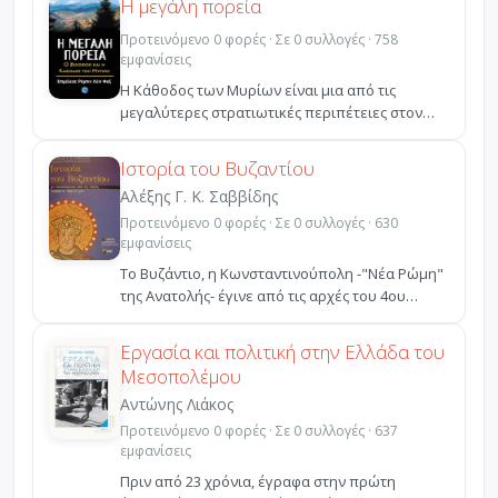
Η μεγάλη πορεία
Προτεινόμενο 0 φορές · Σε 0 συλλογές · 758
εμφανίσεις
Η Κάθοδος των Μυρίων είναι μια από τις
μεγαλύτερες στρατιωτικές περιπέτειες στον
αρχαίο κόσμο. Ο ατρ...
Ιστορία του Βυζαντίου
Αλέξης Γ. Κ. Σαββίδης
Προτεινόμενο 0 φορές · Σε 0 συλλογές · 630
εμφανίσεις
Το Βυζάντιο, η Κωνσταντινούπολη -"Νέα Ρώμη"
της Ανατολής- έγινε από τις αρχές του 4ου
αιώνα μ.Χ. η π...
Εργασία και πολιτική στην Ελλάδα του
Μεσοπολέμου
Αντώνης Λιάκος
Προτεινόμενο 0 φορές · Σε 0 συλλογές · 637
εμφανίσεις
Πριν από 23 χρόνια, έγραφα στην πρώτη