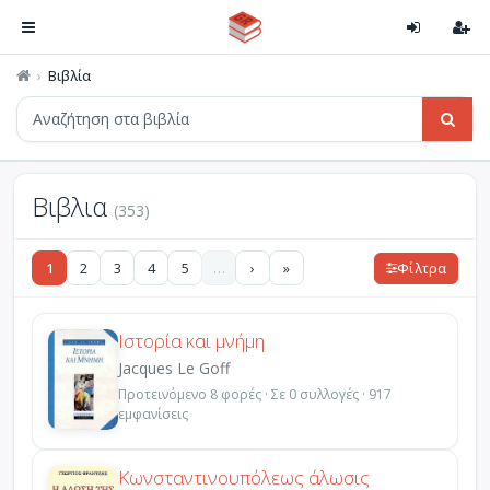
Βιβλία
Βιβλια
(353)
1
2
3
4
5
…
›
»
Φίλτρα
Ιστορία και μνήμη
Jacques Le Goff
Προτεινόμενο 8 φορές · Σε 0 συλλογές · 917
εμφανίσεις
Κωνσταντινουπόλεως άλωσις