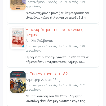
Προτεινόμενο 0 φορές · Σε 0 συλλογές · 639
εμφανίσεις
"Ογδόντα χρόνια μοναξιά" θα μπορούσε να
είναι ένας καλός τίτλος για να αποδοθεί η
πορεία του ελληνισ...
Η συγκρότηση της προσφυγικής
μνήμης
Αιμιλία Σαλβάνου
Προτεινόμενο 0 φορές · Σε 0 συλλογές · 599
εμφανίσεις
Η μνήμη των προσφύγων του 1922 αποτελεί
σήμερα έναν κεντρικό τόπο μνήμης. Το
αφήγημά της όμως έχει ι...
Η Επανάσταση του 1821
Δημήτρης Α. Φωτιάδης
Προτεινόμενο 0 φορές · Σε 0 συλλογές · 612
εμφανίσεις
"Η Επανάσταση του 1821" του Δημήτρη
Φωτιάδη είναι ένα μεγαλόπνοο έργο της
εθνικής μας αυτογνωσίας. Σ...