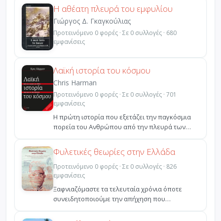
Η αθέατη πλευρά του εμφυλίου
Γιώργος Δ. Γκαγκούλιας
Προτεινόμενο 0 φορές · Σε 0 συλλογές · 680
εμφανίσεις
Λαϊκή ιστορία του κόσμου
Chris Harman
Προτεινόμενο 0 φορές · Σε 0 συλλογές · 701
εμφανίσεις
Η πρώτη ιστορία που εξετάζει την παγκόσμια
πορεία του Ανθρώπου από την πλευρά των
αδυνάτων. Καμία άλ...
Φυλετικές θεωρίες στην Ελλάδα
Προτεινόμενο 0 φορές · Σε 0 συλλογές · 826
εμφανίσεις
Ξαφνιαζόμαστε τα τελευταία χρόνια όποτε
συνειδητοποιούμε την απήχηση που
εξακολουθούν να έχουν σε ολ...