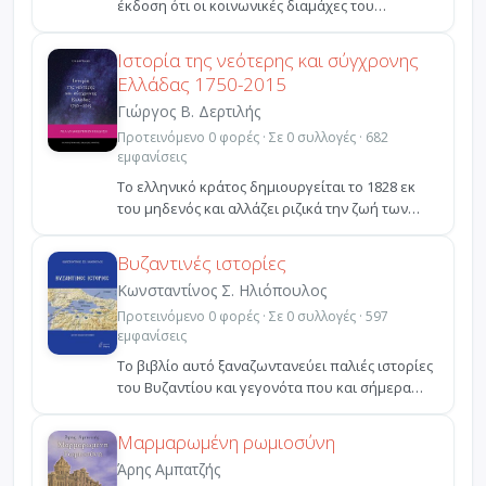
έκδοση ότι οι κοινωνικές διαμάχες του
μέλλοντος δε θα αφορούν ...
Ιστορία της νεότερης και σύγχρονης
Ελλάδας 1750-2015
Γιώργος Β. Δερτιλής
Προτεινόμενο 0 φορές · Σε 0 συλλογές · 682
εμφανίσεις
Το ελληνικό κράτος δημιουργείται το 1828 εκ
του μηδενός και αλλάζει ριζικά την ζωή των
ανθρώπων που ...
Βυζαντινές ιστορίες
Κωνσταντίνος Σ. Ηλιόπουλος
Προτεινόμενο 0 φορές · Σε 0 συλλογές · 597
εμφανίσεις
Το βιβλίο αυτό ξαναζωντανεύει παλιές ιστορίες
του Βυζαντίου και γεγονότα που και σήμερα
ακόμη είναι ...
Μαρμαρωμένη ρωμιοσύνη
Άρης Αμπατζής