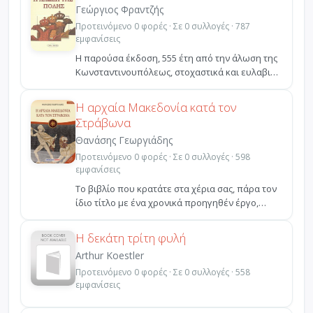
Γεώργιος Φραντζής
Προτεινόμενο 0 φορές · Σε 0 συλλογές · 787
εμφανίσεις
Η παρούσα έκδοση, 555 έτη από την άλωση της
Κωνσταντινουπόλεως, στοχαστικά και ευλαβικά
αφιερώνεται ...
Η αρχαία Μακεδονία κατά τον
Στράβωνα
Θανάσης Γεωργιάδης
Προτεινόμενο 0 φορές · Σε 0 συλλογές · 598
εμφανίσεις
Το βιβλίο που κρατάτε στα χέρια σας, πάρα τον
ίδιο τίτλο με ένα χρονικά προηγηθέν έργο,
αποτελεί μια...
Η δεκάτη τρίτη φυλή
Arthur Koestler
Προτεινόμενο 0 φορές · Σε 0 συλλογές · 558
εμφανίσεις