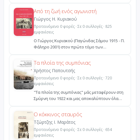
Από τη ζωή ενός αγωνιστή
Γιώργος Η. Κυριακού
Προτεινόμενο 0 φορές · Σε 0 συλλογές · 825
εμφανίσεις
Ο Γιώργος Κυριακού (Παγώνδας Σάμου 1915 - Π.
Φάληρο 2001) στον πρώτο τόμο των
απομνημονευμάτων του μ...
Τα πλοία της συμπόνιας
Χρήστος Παπουτσής
Προτεινόμενο 0 φορές · Σε 0 συλλογές · 720
εμφανίσεις
"Τα πλοία της συμπόνιας" μάς μεταφέρουν στη
Σμύρνη του 1922 και μας αποκαλύπτουν όλα
όσα συνέβησαν σ...
Ο κόκκινος σταυρός
Τζώρτζης Ι. Μαράτος
Προτεινόμενο 0 φορές · Σε 0 συλλογές · 654
εμφανίσεις