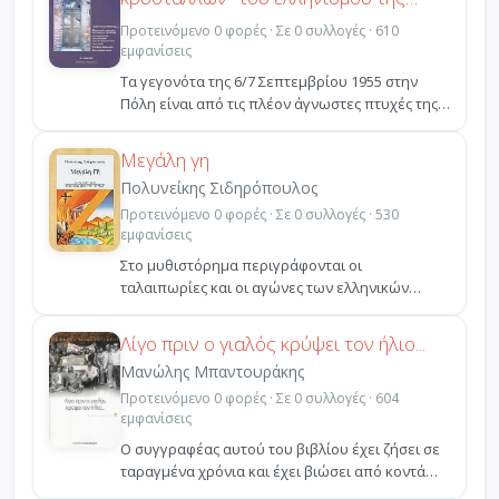
Πόλης
Προτεινόμενο 0 φορές · Σε 0 συλλογές · 610
εμφανίσεις
Τα γεγονότα της 6/7 Σεπτεμβρίου 1955 στην
Πόλη είναι από τις πλέον άγνωστες πτυχές της
νεοελληνικής ...
Μεγάλη γη
Πολυνείκης Σιδηρόπουλος
Προτεινόμενο 0 φορές · Σε 0 συλλογές · 530
εμφανίσεις
Στο μυθιστόρημα περιγράφονται οι
ταλαιπωρίες και οι αγώνες των ελληνικών
πληθυσμών της Σοβιετικής Έν...
Λίγο πριν ο γιαλός κρύψει τον ήλιο...
Μανώλης Μπαντουράκης
Προτεινόμενο 0 φορές · Σε 0 συλλογές · 604
εμφανίσεις
Ο συγγραφέας αυτού του βιβλίου έχει ζήσει σε
ταραγμένα χρόνια και έχει βιώσει από κοντά
γεγονότα που...