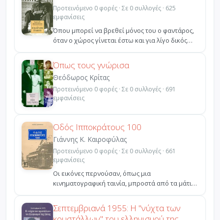
Προτεινόμενο 0 φορές · Σε 0 συλλογές · 625
εμφανίσεις
Όπου μπορεί να βρεθεί μόνος του ο φαντάρος,
όταν ο χώρος γίνεται έστω και για λίγο δικός
του, βρίσκε...
Όπως τους γνώρισα
Θεόδωρος Κρίτας
Προτεινόμενο 0 φορές · Σε 0 συλλογές · 691
εμφανίσεις
Οδός Ιπποκράτους 100
Γιάννης Κ. Καιροφύλας
Προτεινόμενο 0 φορές · Σε 0 συλλογές · 661
εμφανίσεις
Οι εικόνες περνούσαν, όπως μια
κινηματογραφική ταινία, μπροστά από τα μάτια
του, που κρατούσε κλειστ...
Σεπτεμβριανά 1955: Η "νύχτα των
κρυστάλλων" του ελληνισμού της