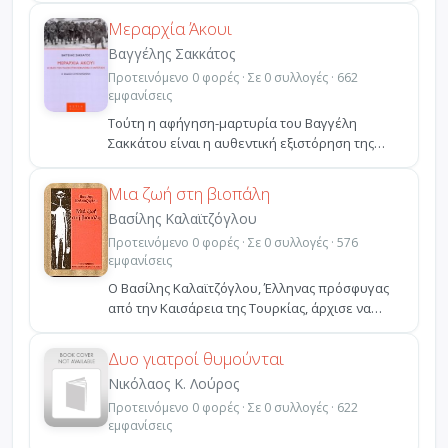
Μεραρχία Άκουι
Βαγγέλης Σακκάτος
Προτεινόμενο 0 φορές · Σε 0 συλλογές · 662
εμφανίσεις
Τούτη η αφήγηση-μαρτυρία του Βαγγέλη
Σακκάτου είναι η αυθεντική εξιστόρηση της
σφαγής των Ιταλών της...
Μια ζωή στη βιοπάλη
Βασίλης Καλαϊτζόγλου
Προτεινόμενο 0 φορές · Σε 0 συλλογές · 576
εμφανίσεις
Ο Βασίλης Καλαϊτζόγλου, Έλληνας πρόσφυγας
από την Καισάρεια της Τουρκίας, άρχισε να
γράφει όταν πήρε...
Δυο γιατροί θυμούνται
Νικόλαος Κ. Λούρος
Προτεινόμενο 0 φορές · Σε 0 συλλογές · 622
εμφανίσεις