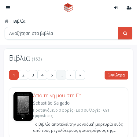
Βιβλία
Βιβλια
(163)
1
2
3
4
5
…
›
»
Φίλτρα
Από τη γη μου στη Γη
Sebastião Salgado
Προτεινόμενο 0 φορές · Σε 0 συλλογές · 691
εμφανίσεις
Το βιβλίο αποτελεί την μοναδική μαρτυρία ενός
από τους μεγαλύτερους φωτογράφους της
εποχής μας, ο οπ...