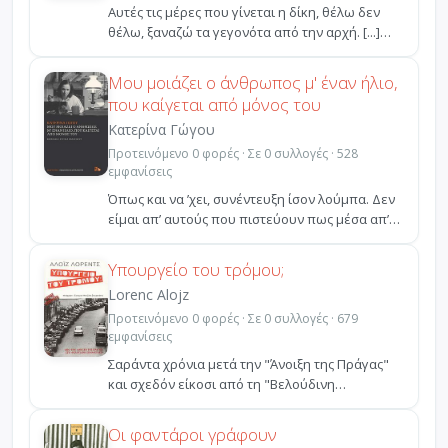
Αυτές τις μέρες που γίνεται η δίκη, θέλω δεν
θέλω, ξαναζώ τα γεγονότα από την αρχή. [...]
Πηγαίνω στ...
Μου μοιάζει ο άνθρωπος μ' έναν ήλιο,
που καίγεται από μόνος του
Κατερίνα Γώγου
Προτεινόμενο 0 φορές · Σε 0 συλλογές · 528
εμφανίσεις
Όπως και να ’χει, συνέντευξη ίσον λούμπα. Δεν
είμαι απ’ αυτούς που πιστεύουν πως μέσα απ’
τις "επανα...
Υπουργείο του τρόμου;
Lorenc Alojz
Προτεινόμενο 0 φορές · Σε 0 συλλογές · 679
εμφανίσεις
Σαράντα χρόνια μετά την "Άνοιξη της Πράγας"
και σχεδόν είκοσι από τη "Βελούδινη
Επανάσταση", ο τελευ...
Οι φαντάροι γράφουν