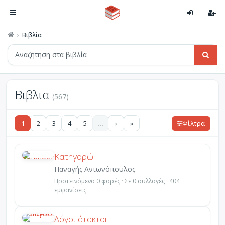
Βιβλία
Βιβλια
(567)
1
2
3
4
5
…
›
»
Φίλτρα
Κατηγορώ
Παναγής Αντωνόπουλος
Προτεινόμενο 0 φορές · Σε 0 συλλογές · 404
εμφανίσεις
Λόγοι άτακτοι