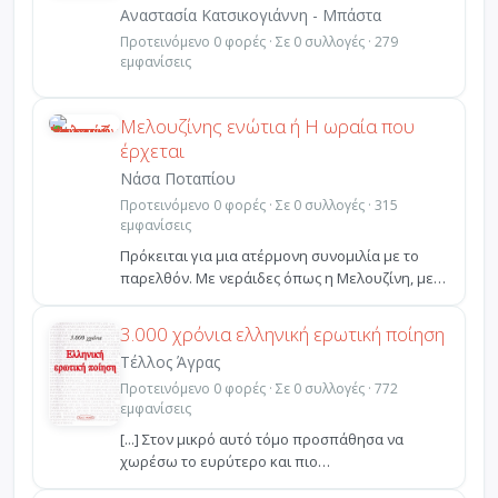
Αναστασία Κατσικογιάννη - Μπάστα
Προτεινόμενο 0 φορές · Σε 0 συλλογές · 279
εμφανίσεις
Μελουζίνης ενώτια ή Η ωραία που
έρχεται
Νάσα Ποταπίου
Προτεινόμενο 0 φορές · Σε 0 συλλογές · 315
εμφανίσεις
Πρόκειται για μια ατέρμονη συνομιλία με το
παρελθόν. Με νεράιδες όπως η Μελουζίνη, με
θρυλικές βασίλ...
3.000 χρόνια ελληνική ερωτική ποίηση
Τέλλος Άγρας
Προτεινόμενο 0 φορές · Σε 0 συλλογές · 772
εμφανίσεις
[...] Στον μικρό αυτό τόμο προσπάθησα να
χωρέσω το ευρύτερο και πιο
αντιπροσωπευτικό μέρος της τρισχ...