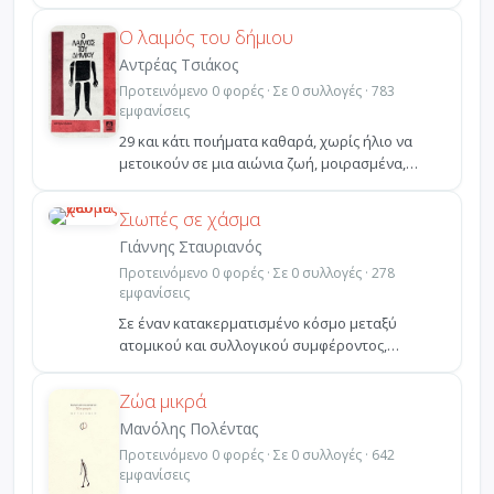
υπονοούμενα. Είναι σύντομ...
Ο λαιμός του δήμιου
Αντρέας Τσιάκος
Προτεινόμενο 0 φορές · Σε 0 συλλογές · 783
εμφανίσεις
29 και κάτι ποιήματα καθαρά, χωρίς ήλιο να
μετοικούν σε μια αιώνια ζωή, μοιρασμένα,
βαφτισμένα σε φι...
Σιωπές σε χάσμα
Γιάννης Σταυριανός
Προτεινόμενο 0 φορές · Σε 0 συλλογές · 278
εμφανίσεις
Σε έναν κατακερματισμένο κόσμο μεταξύ
ατομικού και συλλογικού συμφέροντος,
παρελθόντος και μέλλοντος...
Ζώα μικρά
Μανόλης Πολέντας
Προτεινόμενο 0 φορές · Σε 0 συλλογές · 642
εμφανίσεις