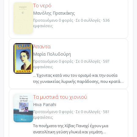
Το νερό
Μανόλης Πρατικάκης
Προτεινόμενο 0 φορές · Σε 0 συλλογές · 536
εμφανίσεις
Άπαντα
Μαρία Πολυδούρη
Προτεινόμενο 0 φορές · Σε 0 συλλογές · 597
εμφανίσεις
... Έχοντας κατά νου τον ορισμό και την ουσία
της γυναικείας λυρικής παράδοσης, που κρατάει
αιώνες κ...
Τα μυστικά του χιονιού
Hiva Panahi
Προτεινόμενο 0 φορές · Σε 0 συλλογές · 581
εμφανίσεις
Τα ποιήματα της Χίβας Παναχί έχουν μια
ανατολίτικη γεύση γλυκιά και γεμάτη