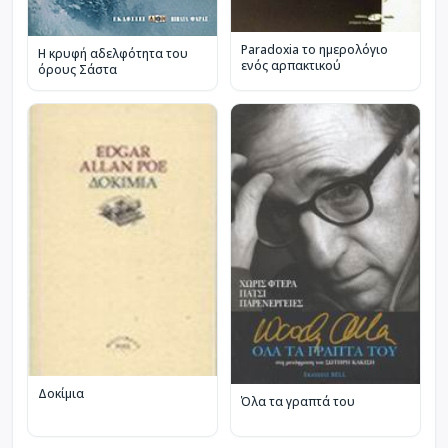
Paradoxia το ημερολόγιο
Η κρυφή αδελφότητα του
ενός αρπακτικού
όρους Σάστα
Δοκίμια
Όλα τα γραπτά του