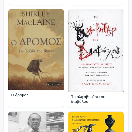
Ο δρόμος
Το αλφαβητάρι του
διαβόλου