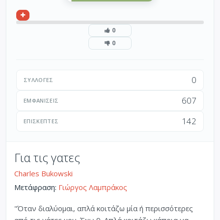
0
0
0
ΣΥΛΛΟΓΈΣ
607
ΕΜΦΑΝΊΣΕΙΣ
142
ΕΠΙΣΚΈΠΤΕΣ
Για τις γατες
Charles Bukowski
Μετάφραση:
Γιώργος Λαμπράκος
"Όταν διαλύομαι, απλά κοιτάζω μία ή περισσότερες
από τις γάτες μου. Έχω 9. Απλά κοιτάζω κάποια να