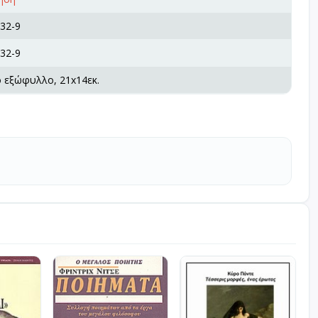
32-9
32-9
ό εξώφυλλο, 21x14εκ.