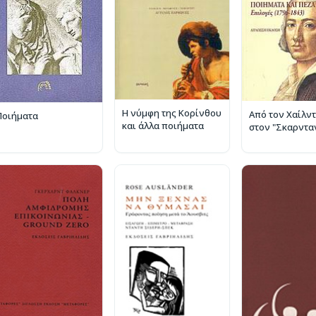
Η νύμφη της Κορίνθου
Από τον Χαίλν
Ποιήματα
και άλλα ποιήματα
στον "Σκαρντα