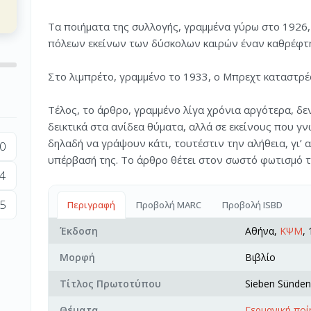
Τα ποιήματα της συλλογής, γραμμένα γύρω στο 1926
πόλεων εκείνων των δύσκολων καιρών έναν καθρέφτη
Στο λιμπρέτο, γραμμένο το 1933, ο Μπρεχτ καταστρέ
Τέλος, το άρθρο, γραμμένο λίγα χρόνια αργότερα, δε
δεικτικά στα ανίδεα θύματα, αλλά σε εκείνους που γ
δηλαδή να γράψουν κάτι, τουτέστιν την αλήθεια, γι’ 
0
υπέρβασή της. Το άρθρο θέτει στον σωστό φωτισμό τη
4
5
Περιγραφή
Προβολή MARC
Προβολή ISBD
Έκδοση
Αθήνα,
ΚΨΜ
,
Μορφή
Βιβλίο
Τίτλος Πρωτοτύπου
Sieben Sünden
Θέματα
Γερμανική πο