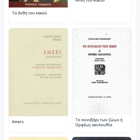
Άνθη του κακού
Τα άνθη του κακού
Το συναξάρι των ζώων ή
Amers
Ορφέως ακολουθία