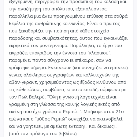
εξεγερμένη, περιγράφει την προσωπική του κόλαση και
την αναζήτηση του απόλυτου, εξαπολύοντας
παράλληλα μια άνευ προηγουμένου επίθεση στα σαθρά
θεμέλια της ανθρώπινης κοινωνίας. Είναι ο πρώτος
που ξεκαθαρίζει την ποίηση από κάθε στοιχείο
παράδοσης και συμβατικότητας, αυτός που εγκαινιάζει
εκρηκτικά τον μοντερνισμό. Παράλληλα, το έργο του
εκφράζει επακριβώς την έννοια του "κλασικού",
παραμένει πάντα σύγχρονο κι επίκαιρο, σαν να
γράφτηκε σήμερα. Ενέπνευσε (και συνεχίζει να εμπνέει)
γενιές ολόκληρες συγγραφέων και καλλιτεχνών της
αβάν-γκραντ, χρησιμεύοντας ως έξοδος κινδύνου από
τις κάθε είδους συμβάσεις κι αυτό επειδή, σύμφωνα με
τον Πωλ Βαλερύ, "Όλη η γνωστή λογοτεχνία είναι
γραμμένη στη γλώσσα της κοινής λογικής εκτός από
εκείνη που έχει γράψει ο Ρεμπώ...". Μπήκαμε στον 21ο
αιώνα και ο "μύθος Ρεμπώ" συνεχίζει να ακτινοβολεί
και να γοητεύει, με αμείωτη ένταση!... Και δικαίως!...
(από τον πρόλογο του βιβλίου)