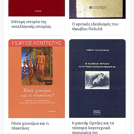
Επίτομη ιστορία της
Ο κριτικός ιδεαλισμός του
νεοελληνικής ιστορίας
Ιάκωβου Πολυλά
Η μαντάμ Ορτάνς και τα
Πόσα χουνέρια και τι
τέσσερα λογοτεχνικά
πλεκτάνες
πορτραίτα της