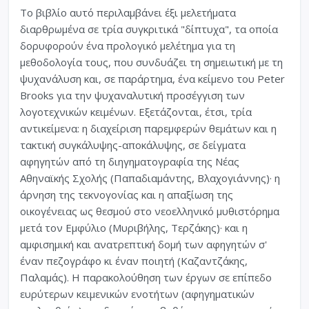
Το βιβλίο αυτό περιλαμβάνει έξι μελετήματα
διαρθρωμένα σε τρία συγκριτικά "δίπτυχα", τα οποία
δορυφορούν ένα προλογικό μελέτημα για τη
μεθοδολογία τους, που συνδυάζει τη σημειωτική με τη
ψυχανάλυση και, σε παράρτημα, ένα κείμενο του Peter
Brooks για την ψυχαναλυτική προσέγγιση των
λογοτεχνικών κειμένων. Εξετάζονται, έτσι, τρία
αντικείμενα: η διαχείριση παρεμφερών θεμάτων και η
τακτική συγκάλυψης-αποκάλυψης, σε δείγματα
αφηγητών από τη διηγηματογραφία της Νέας
Αθηναϊκής Σχολής (Παπαδιαμάντης, Βλαχογιάννης)· η
άρνηση της τεκνογονίας και η απαξίωση της
οικογένειας ως θεσμού στο νεοελληνικό μυθιστόρημα
μετά τον Εμφύλιο (Μυριβήλης, Τερζάκης)· και η
αμφισημική και ανατρεπτική δομή των αφηγητών σ'
έναν πεζογράφο κι έναν ποιητή (Καζαντζάκης,
Παλαμάς). Η παρακολούθηση των έργων σε επίπεδο
ευρύτερων κειμενικών ενοτήτων (αφηγηματικών