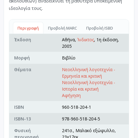
ακολουθιών) αναδεικνύει τη βαθύτερα υποκειμενική
ιδεολογία τους.
Περιγραφή
Προβολή MARC
Προβολή ISBD
Έκδοση
Αθήνα,
Ίνδικτος
, 1η έκδοση,
2005
Μορφή
Βιβλίο
Θέματα
Νεοελληνική λογοτεχνία -
Ερμηνεία και κριτική
Νεοελληνική λογοτεχνία -
Ιστορία και κριτική
Αφήγηση
ISBN
960-518-204-1
ISBN-13
978-960-518-204-5
Φυσική
241σ., Μαλακό εξώφυλλο,
περιγραφή
23x17εκ.