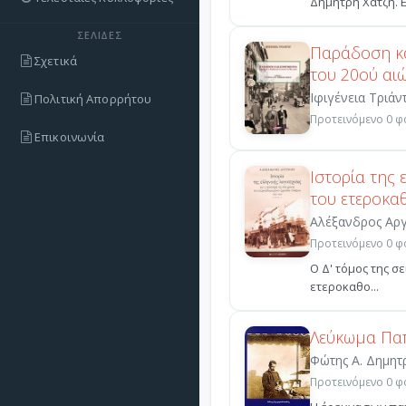
Δημήτρη Χατζή. Ε.
ΣΕΛΊΔΕΣ
Παράδοση κα
Σχετικά
του 20ού αι
Ιφιγένεια Τριάν
Πολιτική Απορρήτου
Προτεινόμενο 0 φο
Επικοινωνία
Ιστορία της 
του ετεροκα
Αλέξανδρος Αρ
Προτεινόμενο 0 φο
Ο Δ' τόμος της σ
ετεροκαθο...
Λεύκωμα Πα
Φώτης Α. Δημη
Προτεινόμενο 0 φο