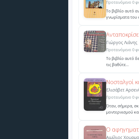
Προτεινόμενο 0 φο
Το βιβλίο αυτό α
γνωρίσματα του α
Ανταποκρίσε
Γιώργος Λιάνης
Προτεινόμενο 0 φο
Tο βιβλίο αυτό δ
τις βαθύτε...
Νοσταλγοί κ
Ελισάβετ Αρσεν
Προτεινόμενο 0 φο
Όταν, σήμερα, σ
μοντερνισμού και
Ο αφηγηματ
Αιμίλιος Χουρμο