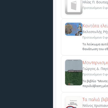
Ηλίας Π. Βουτιε
Προτεινόμενο 0 φο
Καντάτα ελε
Βελεστινλής Ρή
Προτεινόμενο 0 φο
Το λεύκωμα αυτό
θανάτωση του εθν
Μοντερνισμό
Γιώργος Δ. Παγ
Προτεινόμενο 0 φο
Το βιβλίο "Μοντ
περιδιάβαση μέσα
Τα παλιά βι
Ντίνος Χριστια