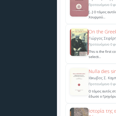
Προτεινόμενο 0 φο
[...] Ο τόμος αυ
Χουρμού...
On the Greek
Γιώργος Σεφέρ
Προτεινόμενο 0 φο
Τhis is the first 
selecti...
Nulla dies si
Ιάκωβος Σ. Καμ
Προτεινόμενο 0 φο
Ο τόμος αυτός σ
έδωσε ο Γρηγόριο
Ιστορία της 