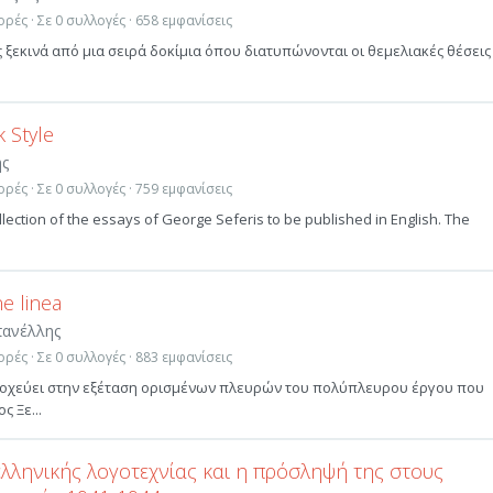
ρές · Σε 0 συλλογές · 658 εμφανίσεις
τός ξεκινά από μια σειρά δοκίμια όπου διατυπώνονται οι θεμελιακές θέσεις
 Style
ης
ρές · Σε 0 συλλογές · 759 εμφανίσεις
collection of the essays of George Seferis to be published in English. The
ne linea
πανέλλης
ρές · Σε 0 συλλογές · 883 εμφανίσεις
τοχεύει στην εξέταση ορισμένων πλευρών του πολύπλευρου έργου που
ς Ξε...
ελληνικής λογοτεχνίας και η πρόσληψή της στους