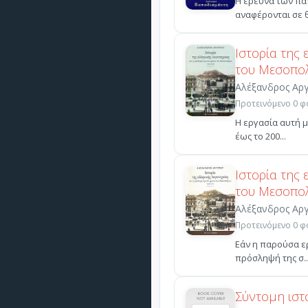
Η έρευνα των πα
αναφέρονται σε θ
Ιστορία της 
του Μεσοπο
Αλέξανδρος Αρ
Προτεινόμενο 0 φο
Η εργασία αυτή μ
έως το 200...
Ιστορία της 
του Μεσοπο
Αλέξανδρος Αρ
Προτεινόμενο 0 φο
Εάν η παρούσα ερ
πρόσληψή της σ..
Σύντομη ιστ