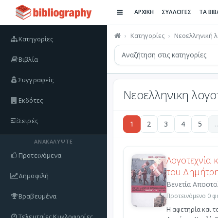
ΑΡΧΙΚΗ
ΣΥΛΛΟΓΕΣ
ΤΑ ΒΙ
Κατηγορίες
Νεοελληνική λ
Κατηγορίες
Βιβλία
Συγγραφείς
Νεοελληνικη λογοτε
Εκδότες
Σειρές
1
2
3
4
5
ΑΝΑΚΑΛΎΨΤΕ
Προτεινόμενα
Λογοτεχνία 
του Δημήτρη
Δημοφιλή
Βενετία Αποστ
Βραβευμένα
Προτεινόμενο 0 φο
Η αφετηρία και τ
Τελευταίες Κυκλοφορίες