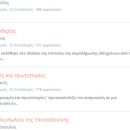
ρίδης
ρές · Σε 0 συλλογές · 496 εμφανίσεις
υθερίας
γας
ρές · Σε 0 συλλογές · 731 εμφανίσεις
 εκδόθηκε στο πλαίσιο της επετείου της συμπλήρωσης 200 χρόνων από 
...
ς και πρωτοπορίες
ανός
ρές · Σε 0 συλλογές · 778 εμφανίσεις
ερνισμός και πρωτοπορίες" προσανατολίζει τον αναγνώστη σε μια
 από έν...
βλιοπωλεία της Θεσσαλονίκης
νόπουλος