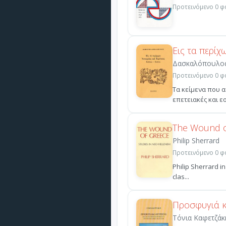
Προτεινόμενο 0 φο
Εις τα περίχ
Δασκαλόπουλο
Προτεινόμενο 0 φο
Τα κείμενα που 
επετειακές και εο
The Wound o
Philip Sherrard
Προτεινόμενο 0 φο
Philip Sherrard in
clas...
Προσφυγιά κ
Τόνια Καφετζάκ