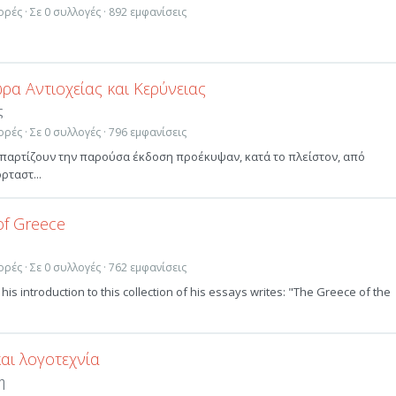
ρές · Σε 0 συλλογές · 892 εμφανίσεις
ωρα Αντιοχείας και Κερύνειας
ς
ρές · Σε 0 συλλογές · 796 εμφανίσεις
απαρτίζουν την παρούσα έκδοση προέκυψαν, κατά το πλείστον, από
ρταστ...
f Greece
ρές · Σε 0 συλλογές · 762 εμφανίσεις
 his introduction to this collection of his essays writes: "The Greece of the
αι λογοτεχνία
η