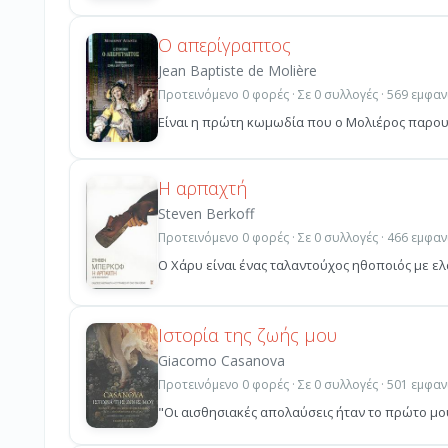
Ο απερίγραπτος
Jean Baptiste de Molière
Προτεινόμενο 0 φορές · Σε 0 συλλογές · 569 εμφαν
Είναι η πρώτη κωμωδία που ο Μολιέρος παρουσ
Η αρπαχτή
Steven Berkoff
Προτεινόμενο 0 φορές · Σε 0 συλλογές · 466 εμφαν
Ο Χάρυ είναι ένας ταλαντούχος ηθοποιός με ελ
Ιστορία της ζωής μου
Giacomo Casanova
Προτεινόμενο 0 φορές · Σε 0 συλλογές · 501 εμφαν
"Οι αισθησιακές απολαύσεις ήταν το πρώτο μου 