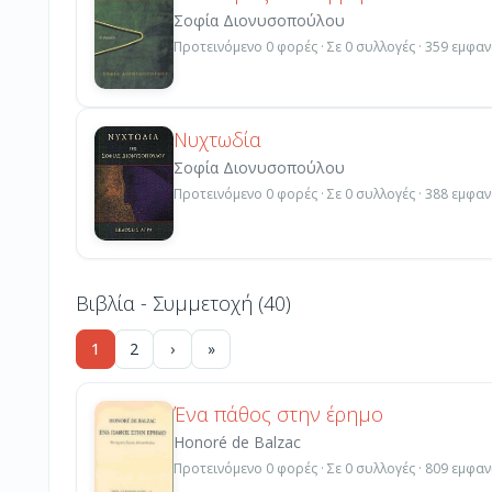
Σοφία Διονυσοπούλου
Προτεινόμενο 0 φορές · Σε 0 συλλογές · 359 εμφαν
Νυχτωδία
Σοφία Διονυσοπούλου
Προτεινόμενο 0 φορές · Σε 0 συλλογές · 388 εμφαν
Βιβλία - Συμμετοχή (40)
1
2
›
»
Ένα πάθος στην έρημο
Honoré de Balzac
Προτεινόμενο 0 φορές · Σε 0 συλλογές · 809 εμφαν