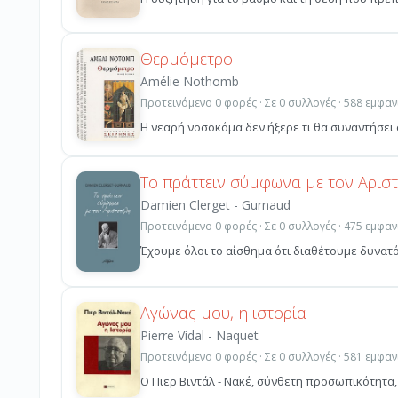
Θερμόμετρο
Amélie Nothomb
Προτεινόμενο 0 φορές · Σε 0 συλλογές · 588 εμφαν
Η νεαρή νοσοκόμα δεν ήξερε τι θα συναντήσει 
Το πράττειν σύμφωνα με τον Αρισ
Damien Clerget - Gurnaud
Προτεινόμενο 0 φορές · Σε 0 συλλογές · 475 εμφαν
Έχουμε όλοι το αίσθημα ότι διαθέτουμε δυνατό
Αγώνας μου, η ιστορία
Pierre Vidal - Naquet
Προτεινόμενο 0 φορές · Σε 0 συλλογές · 581 εμφαν
Ο Πιερ Βιντάλ - Νακέ, σύνθετη προσωπικότητα, κ