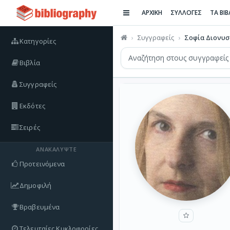
ΑΡΧΙΚΗ
ΣΥΛΛΟΓΕΣ
ΤΑ ΒΙ
Συγγραφείς
Σοφία Διονυ
Κατηγορίες
Βιβλία
Συγγραφείς
Εκδότες
Σειρές
ΑΝΑΚΑΛΎΨΤΕ
Προτεινόμενα
Δημοφιλή
Βραβευμένα
Τελευταίες Κυκλοφορίες