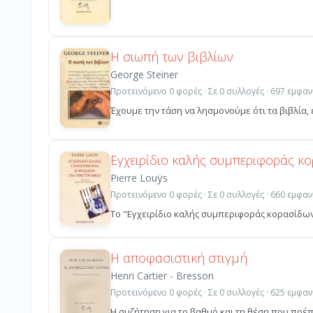
Η σιωπή των βιβλίων
George Steiner
Προτεινόμενο 0 φορές · Σε 0 συλλογές · 697 εμφαν
Έχουμε την τάση να λησμονούμε ότι τα βιβλία,
Εγχειρίδιο καλής συμπεριφοράς κο
Pierre Louÿs
Προτεινόμενο 0 φορές · Σε 0 συλλογές · 660 εμφαν
Το "Εγχειρίδιο καλής συμπεριφοράς κορασίδων 
Η αποφασιστική στιγμή
Henri Cartier - Bresson
Προτεινόμενο 0 φορές · Σε 0 συλλογές · 625 εμφαν
Η συζήτηση για το βαθμό και τη θέση που πρέπ