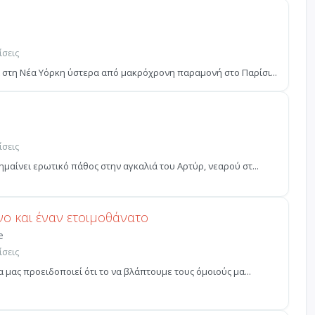
ίσεις
ί στη Νέα Υόρκη ύστερα από μακρόχρονη παραμονή στο Παρίσι...
ίσεις
ημαίνει ερωτικό πάθος στην αγκαλιά του Αρτύρ, νεαρού στ...
νο και έναν ετοιμοθάνατο
e
ίσεις
α μας προειδοποιεί ότι το να βλάπτουμε τους όμοιούς μα...