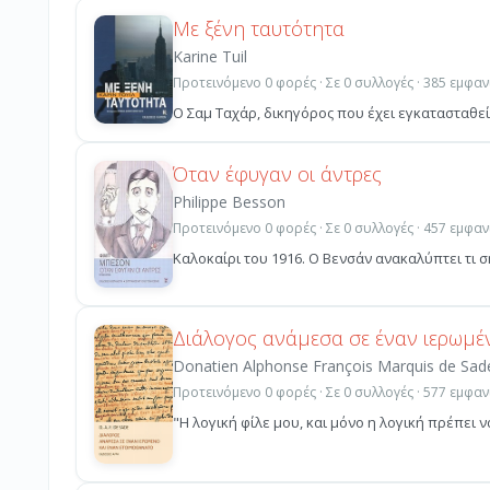
Με ξένη ταυτότητα
Karine Tuil
Προτεινόμενο 0 φορές · Σε 0 συλλογές · 385 εμφαν
Ο Σαμ Ταχάρ, δικηγόρος που έχει εγκατασταθε
Όταν έφυγαν οι άντρες
Philippe Besson
Προτεινόμενο 0 φορές · Σε 0 συλλογές · 457 εμφαν
Καλοκαίρι του 1916. Ο Βενσάν ανακαλύπτει τι σ
Διάλογος ανάμεσα σε έναν ιερωμέ
Donatien Alphonse François Marquis de Sad
Προτεινόμενο 0 φορές · Σε 0 συλλογές · 577 εμφαν
"Η λογική φίλε μου, και μόνο η λογική πρέπει ν