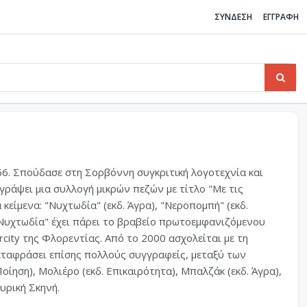
ΣΥΝΔΕΣΗ
ΕΓΓΡΑΦΗ
6. Σπούδασε στη Σορβόννη συγκριτική λογοτεχνία και
γράψει μια συλλογή μικρών πεζών με τίτλο "Με τις
 κείμενα: "Νυχτωδία" (εκδ. Άγρα), "Νεροπομπή" (εκδ.
Η "Νυχτωδία" έχει πάρει το βραβείο πρωτοεμφανιζόμενου
city της Φλορεντίας. Από το 2000 ασχολείται με τη
 μεταφράσει επίσης πολλούς συγγραφείς, μεταξύ των
οίηση), Μολιέρο (εκδ. Επικαιρότητα), Μπαλζάκ (εκδ. Άγρα),
Λυρική Σκηνή.