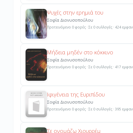
Ψυχές στην ερημιά του
Σοφία Διονυσοπούλου
Προτεινόμενο 0 φορές · Σε 0 συλλογές · 424 εμφαν
Μήδεια μηδέν στο κόκκινο
Σοφία Διονυσοπούλου
Προτεινόμενο 0 φορές · Σε 0 συλλογές · 417 εμφαν
Ιφιγένεια της Ευριπίδου
Σοφία Διονυσοπούλου
Προτεινόμενο 0 φορές · Σε 0 συλλογές · 395 εμφαν
Σε ονομάζω Χιουρρέμ