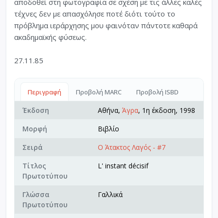
αποδοθεί στη φωτογραφία σε σχέση με τις άλλες καλές
τέχνες δεν με απασχόλησε ποτέ διότι τούτο το
πρόβλημα ιεράρχησης μου φαινόταν πάντοτε καθαρά
ακαδημαϊκής φύσεως.
27.11.85
Περιγραφή
Προβολή MARC
Προβολή ISBD
Έκδοση
Αθήνα,
Άγρα
, 1η έκδοση, 1998
Μορφή
Βιβλίο
Σειρά
Ο Άτακτος Λαγός - #7
Τίτλος
L' instant décisif
Πρωτοτύπου
Γλώσσα
Γαλλικά
Πρωτοτύπου