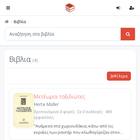
Βιβλία
Βιβλια
(4)
Φίλτρα
Μετέωροι ταξιδιώτες
Herta Müller
Προτεινόμενο 0 φορές · Σε 0 συλλογές · 489
εμφανίσεις
"Ανάμεσα στα χωριουδάκια, κάτω από τις
κεραίες των ραντάρ που κλωθογύριζαν στον
ουρανό, στέκονταν στ...