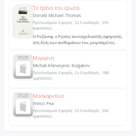
Το τρένο του έρωτα
Donald Michael Thomas
Προτεινόμενο 0 φορές · Σε 0 συλλογές · 393
εμφανίσεις
Ο Ροζάνοφ, ο Ρώσος αυτοσχεδιαστής-αφηγητής,
στη δίνη των αισθημάτων του, μοιρασμένος
ανάμεσα στη γυν...
Μορφίνη
Michail Afanasjevic Bulgakov
Προτεινόμενο 0 φορές · Σε 0 συλλογές · 388
εμφανίσεις
Μοσκαρντίνο
Enrico Pea
Προτεινόμενο 0 φορές · Σε 0 συλλογές · 392
εμφανίσεις