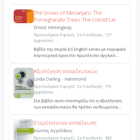
ανθρώπων», στο βιβλίο αυτ...
The Snows of Kilimanjaro. The
Pomegranate Trees. The Untold Lie
Ernest Hemingway
Προτεινόμενο 0 φορές · Σε 0 συλλογές · 727
εμφανίσεις
Βιβλίο της σειράς ILS English series με κορυφαία
λογοτεχνικά έργα στο πρωτότυπο αγγλικό
κείμενο και ...
Αξιολόγηση εκπαιδευτικών
Linda Darling - Hammond
Προτεινόμενο 0 φορές · Σε 0 συλλογές · 791
εμφανίσεις
Στο βιβλίο αυτό υποστηρίζω ότι η αξιολόγηση
των εκπαιδευτικών θα πρέπει να θεωρείται
κομμάτι ενός συ...
Ετερότητα και εκπαίδευση
Κώστας Αγγελάκος
Προτεινόμενο 0 φορές · Σε 0 συλλογές · 882