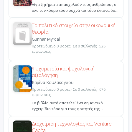
Λίγα ζητήματα απασχολούν τους ανθρώπους σ'
όλο τον κόσμο τόσο συχνά και τόσο έντονα όσο
τα τρόφιμα κ...
Το πολιτικό στοιχείο στην οικονομική
θεωρία
Gunnar Myrdal
Προτεινόμενο 0 φορές · Σε 0 συλλογές · 528
εμφανίσεις
Ψυχομετρία και ψυχολογική
αξιολόγηση
Καρίνα Κουλάκογλου
Προτεινόμενο 0 φορές · Σε 0 συλλογές · 676
εμφανίσεις
Το βιβλίο αυτό αποτελεί ένα σημαντικό
εγχειρίδιο τόσο για τους φοιτητές της
ψυχολογίας όσο και για τ...
Διαχείριση τεχνολογίας και Venture
Capital