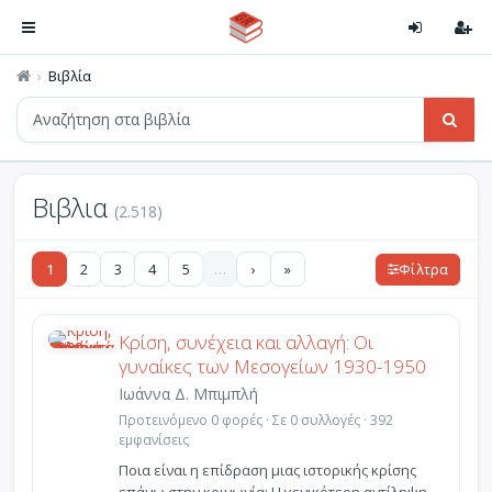
Βιβλία
Βιβλια
(2.518)
1
2
3
4
5
…
›
»
Φίλτρα
Κρίση, συνέχεια και αλλαγή: Οι
γυναίκες των Μεσογείων 1930-1950
Ιωάννα Δ. Μπιμπλή
Προτεινόμενο 0 φορές · Σε 0 συλλογές · 392
εμφανίσεις
Ποια είναι η επίδραση μιας ιστορικής κρίσης