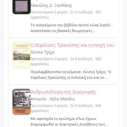
Μανώλης Δ. Ξανθάκης
Προτεινόμενο 0 φορές · Σε 0 συλλογές · 687
εμφανίσεις
Το αντικείμενο του βιβλίου αυτού είναι διπλό: -
Αναπτύσσει τις βασικές θεωρητικές
τοποθετήσεις για τ...
Ο Χαρίλαος Τρικούπης και η εποχή του
Λύντια Τρίχα
Προτεινόμενο 0 φορές · Σε 0 συλλογές · 882
εμφανίσεις
Περιλαμβάνονται τα κείμενα:- Λύντια Τρίχα, "Ο
Χαρίλαος Τρικούπης, η πολιτική του και το
πολιτικό του...
Ανθρωπολογία της διατροφής
Αντωνία - Λήδα Ματάλα
Προτεινόμενο 0 φορές · Σε 0 συλλογές · 565
εμφανίσεις
Με αφετηρία το ερώτημα «Πως έχουν
διαμορφωθεί οι διαιτητικές συνήθειες των