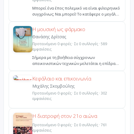
Μπορεί ένα έπος πολεμικό να είναι φιλειρηνικό
συγχρόνως; Ναι μπορεί! Το κατάφερε ο μεγάλος
ποιητής, ...
Η μουσική ως φάρμακο
Θανάσης Δρίτσας
Προτεινόμενο 0 φορές · Σε 0 συλλογές · 589
εμφανίσεις
Σήμερα με τη βοήθεια σύγχρονων
απεικονιστικών τεχνικών μελετάται η επίδραση
των μουσικών ήχων στον α...
Κεφάλαιο και επικοινωνία
Μιχάλης Σκομβούλης
Προτεινόμενο 0 φορές · Σε 0 συλλογές · 302
εμφανίσεις
Η διατροφή στον 21ο αιώνα
Προτεινόμενο 0 φορές · Σε 0 συλλογές · 761
εμφανίσεις