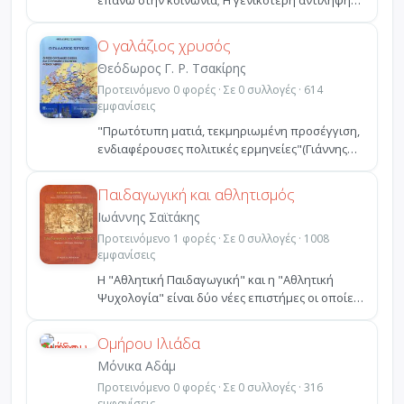
επάνω στην κοινωνία; Η γενικότερη αντίληψη
για τις διάφο...
Ο γαλάζιος χρυσός
Θεόδωρος Γ. Ρ. Τσακίρης
Προτεινόμενο 0 φορές · Σε 0 συλλογές · 614
εμφανίσεις
"Πρωτότυπη ματιά, τεκμηριωμένη προσέγγιση,
ενδιαφέρουσες πολιτικές ερμηνείες"(Γιάννης
Μανιάτης, Υφυπ...
Παιδαγωγική και αθλητισμός
Ιωάννης Σαϊτάκης
Προτεινόμενο 1 φορές · Σε 0 συλλογές · 1008
εμφανίσεις
Η "Αθλητική Παιδαγωγική" και η "Αθλητική
Ψυχολογία" είναι δύο νέες επιστήμες οι οποίες
γνώρισαν και ...
Ομήρου Ιλιάδα
Μόνικα Αδάμ
Προτεινόμενο 0 φορές · Σε 0 συλλογές · 316
εμφανίσεις