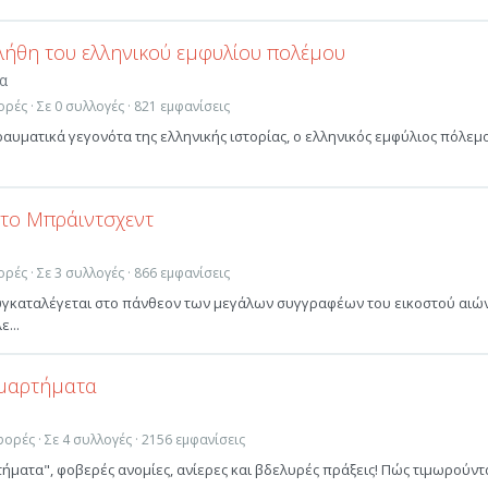
λήθη του ελληνικού εμφυλίου πολέμου
α
ρές · Σε 0 συλλογές · 821 εμφανίσεις
ραυματικά γεγονότα της ελληνικής ιστορίας, ο ελληνικός εμφύλιος πόλεμο
το Μπράιντσχεντ
ρές · Σε 3 συλλογές · 866 εμφανίσεις
γκαταλέγεται στο πάνθεον των μεγάλων συγγραφέων του εικοστού αιώ
...
μαρτήματα
ορές · Σε 4 συλλογές · 2156 εμφανίσεις
ματα", φοβερές ανομίες, ανίερες και βδελυρές πράξεις! Πώς τιμωρούντ