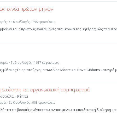
των εννέα πρώτων μηνών
ρές · Σε 0 συλλογές · 798 εμφανίσεις
μβαίνει τους πρώτους εννέα μήνες στην κοιλιά της μητέρας;Πώς πλάθετα
ορές · Σε 5 συλλογές · 1617 εμφανίσεις
υς φύλακες;Το αριστούργημα των Alan Moore και Dave Gibbons καταγράφ
ή διοίκηση και οργανωσιακή συμπεριφορά
νασούλα - Ρέππα
ρές · Σε 0 συλλογές · 903 εμφανίσεις
αλύπτει τις βασικές ανάγκες του αντικειμένου "Εκπαιδευτική διοίκηση και