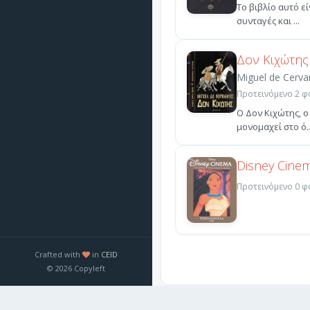
Το βιβλίο αυτό 
συνταγές και ...
Δον Κιχώτης
Miguel de Cerva
Προτεινόμενο 2 φο
Ο Δον Κιχώτης, ο
μονομαχεί στο ό..
Disney Cine
Προτεινόμενο 0 φο
Crafted with
in
CEID
© 2026 Copyleft