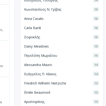
Ευστράτιος Τσουρέας
19
Κωνσταντίνος Ν. Γρίβας
19
Anna Casalis
16
Carla Bardi
16
ς,
Σοφοκλής
16
Daisy Meadows
15
Πηνελόπη Μωραΐτου
15
Alessandra Mauro
14
να.
Ευάγγελος Π. Λέκκος
14
Friedrich Wilhelm Nietzsche
13
Émilie Beaumont
13
Αριστοφάνης
13
αι