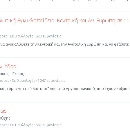
ιωτική Εγκυκλοπαίδεια: Κεντρική και Αν. Ευρώπη σε 11
ρές · Σε 0 συλλογές · 823 εμφανίσεις
 να ανακαλύψετε την Κεντρική και την Ανατολική Ευρώπη και να φτάσετε
ην Ύδρα
άκος - Γκίκας
ορές · Σε 0 συλλογές · 1047 εμφανίσεις
κός τόμος για το "ιδιότυπο" νησί του Aργοσαρωνικού, που έχουν δοξάσε
sis
ούχης
ρές · Σε 1 συλλογές · 861 εμφανίσεις