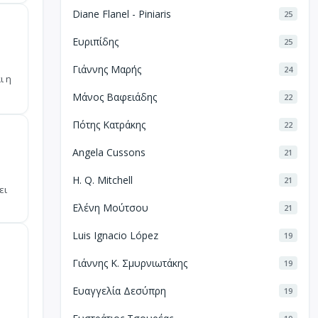
Diane Flanel - Piniaris
25
Ευριπίδης
25
Γιάννης Μαρής
24
ι η
Μάνος Βαφειάδης
22
Πότης Κατράκης
22
Angela Cussons
21
H. Q. Mitchell
21
ει
Ελένη Μούτσου
21
Luis Ignacio López
19
Γιάννης Κ. Σμυρνιωτάκης
19
Ευαγγελία Δεσύπρη
19