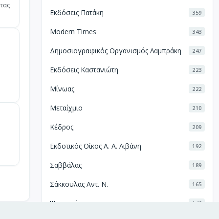
τας
Εκδόσεις Πατάκη
359
Modern Times
343
Δημοσιογραφικός Οργανισμός Λαμπράκη
247
Εκδόσεις Καστανιώτη
223
Μίνωας
222
Μεταίχμιο
210
Κέδρος
209
Εκδοτικός Οίκος Α. Α. Λιβάνη
192
Σαββάλας
189
Σάκκουλας Αντ. Ν.
165
Ψυχογιός
146