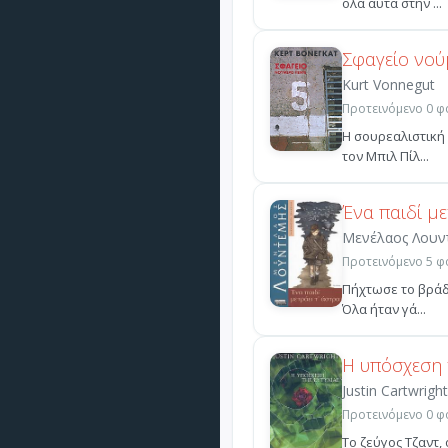
όλα αυτά στην ...
Σφαγείο νού
Kurt Vonnegut
Προτεινόμενο 0 φο
Η σουρεαλιστική 
τον Μπιλ Πίλ...
Ένα παιδί με
Μενέλαος Λουν
Προτεινόμενο 5 φο
Πήχτωσε το βράδυ
Όλα ήταν γά...
Η υπόσχεση 
Justin Cartwright
Προτεινόμενο 0 φο
Το ζεύγος Τζαντ,