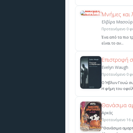
Μνήμες και 
Ελβίρα Μασούρ
Προτεινόμενο 0 φο
Ένα από τα πιο τ
είναι το αν...
Επιστροφή σ
Evelyn Waugh
Προτεινόμενο 0 φο
Ο Ήβλυν Γουώ συ
Η φήμη του οφείλε
Θανάσιμα α
Αρκάς
Προτεινόμενο 16 φ
"Θανάσιμα αμαρτή