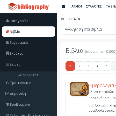
ΑΡΧΙΚΗ
ΣΥΛΛΟΓΕΣ
ΤΑ ΒΙ
Βιβλία
Κατηγορίες
Βιβλία
Συγγραφείς
Βιβλια
(πάνω από 10.000
Εκδότες
Σειρές
1
2
3
4
5
ΑΝΑΚΑΛΎΨΤΕ
Προτεινόμενα
Ημερολογιακ
Ελίνα Βατικιώτη
Δημοφιλή
Προτεινόμενο 1 φο
Βραβευμένα
Ένα ξεχωριστό ημ
συμβουλευτικά,..
Τελευταίες Κυκλοφορίες