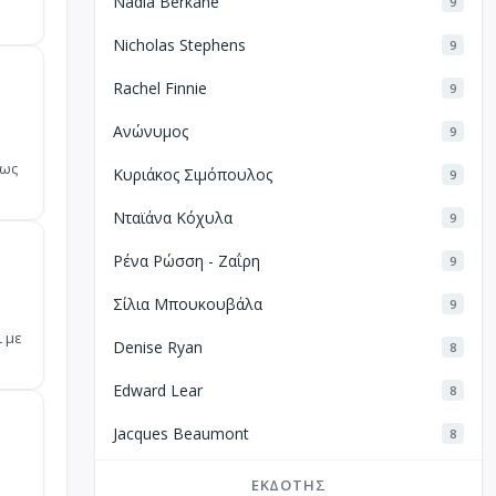
Nadia Berkane
9
Nicholas Stephens
9
Rachel Finnie
9
Ανώνυμος
9
 ως
Κυριάκος Σιμόπουλος
9
Νταϊάνα Κόχυλα
9
Ρένα Ρώσση - Ζαΐρη
9
Σίλια Μπουκουβάλα
9
ι με
Denise Ryan
8
Edward Lear
8
Jacques Beaumont
8
ΕΚΔΌΤΗΣ