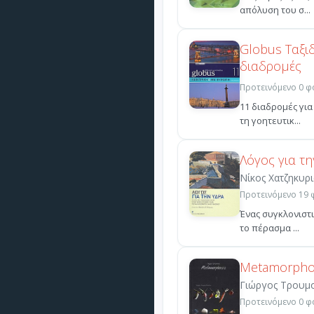
απόλυση του σ...
Globus Ταξιδ
διαδρομές
Προτεινόμενο 0 φο
11 διαδρομές για
τη γοητευτικ...
Λόγος για τ
Νίκος Χατζηκυρι
Προτεινόμενο 19 φ
Ένας συγκλονιστι
το πέρασμα ...
Metamorpho
Γιώργος Τρουμ
Προτεινόμενο 0 φο