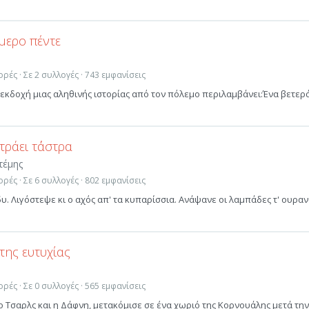
μερο πέντε
ρές · Σε 2 συλλογές · 743 εμφανίσεις
εκδοχή μιας αληθινής ιστορίας από τον πόλεμο περιλαμβάνει:Ένα βετερ
τράει τ΄άστρα
τέμης
ρές · Σε 6 συλλογές · 802 εμφανίσεις
. Λιγόστεψε κι ο αχός απ' τα κυπαρίσσια. Ανάψανε οι λαμπάδες τ' ουραν
της ευτυχίας
ρές · Σε 0 συλλογές · 565 εμφανίσεις
 ο Τσαρλς και η Δάφνη, μετακόμισε σε ένα χωριό της Κορνουάλης μετά την