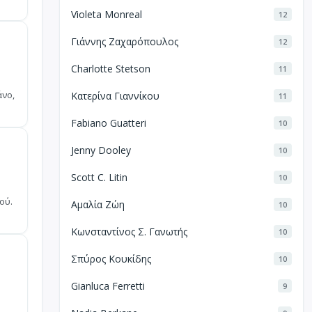
Violeta Monreal
12
Γιάννης Ζαχαρόπουλος
12
Charlotte Stetson
11
άνο,
Κατερίνα Γιαννίκου
11
Fabiano Guatteri
10
Jenny Dooley
10
Scott C. Litin
10
ού.
Αμαλία Ζώη
10
Κωνσταντίνος Σ. Γανωτής
10
Σπύρος Κουκίδης
10
Gianluca Ferretti
9