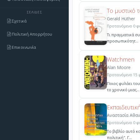
Το μυστικό 
ΣΕΛΊΔΕΣ
Gerald Hüther
Σχετικά
Προτεινόμενο 0 φο
Πολιτική Απορρήτου
Τι πραγματικά συ
προσωπικότητ...
Επικοινωνία
Watchmen
Alan Moore
Προτεινόμενο 15 φ
Ποιος φυλάει το
το χρονικό μιας...
Εκπαιδευτικ
Αναστασία Αθα
Προτεινόμενο 0 φο
Το βιβλίο αυτό κ
πολιτική". Γ...