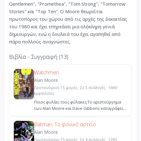
Gentlemen", "Promethea", "Tom Strong", "Tomorrow
Stories" και "Top Ten". O Moore θεωρείται
πρωτοπόρος του χώρου από τις αρχές της δεκαετίας
του 1980 και έχει επηρεάσει μια ολόκληρη γενιά
δημιουργών, ενώ η δουλειά του έχει αγαπηθεί από
πάρα πολλούς αναγνώστες.
Βιβλία - Συγγραφή (13)
Watchmen
Alan Moore
Προτεινόμενο 15 φορές · Σε 5 συλλογές · 1660
εμφανίσεις
Ποιος φυλάει τους φύλακες;Το αριστούργημα
των Alan Moore και Dave Gibbons καταγράφει
το χρονικό μιας...
Batman: Το φονικό αστείο
Alan Moore
Προτεινόμενο 15 φορές · Σε 4 συλλογές · 1283