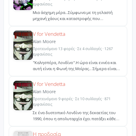
εμφανίσεις
Μια άσχημη μέρα...Σύμφωνα με τη γελαστή
μηχανή χάους και καταστροφής που
γνωρίζουμε ως Τζόκερ, αυτό ...
V for Vendetta
Alan Moore
Προτεινόμενο 13 φορές · Σε 4 συλλογές · 1267
εμφανίσεις
"Καλησπέρα, Λονδίνο".Η ώρα είναι εννέα και
αυτή είναι η Φωνή της Μοίρας... Σήμερα είναι
5/11/1997......
V for Vendetta
Alan Moore
Προτεινόμενο 9 φορές · Σε 10 συλλογές · 871
εμφανίσεις
Σε ένα δυστοπικό Λονδίνο της δεκαετίας του
1990, όπου η απολυταρχία έχει πατάξει κάθε
μορφή ελευθερί...
Η προδοσία