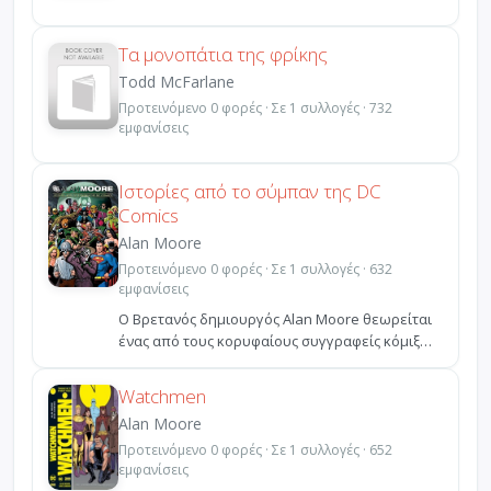
Τα μονοπάτια της φρίκης
Todd McFarlane
Προτεινόμενο 0 φορές · Σε 1 συλλογές · 732
εμφανίσεις
Ιστορίες από το σύμπαν της DC
Comics
Alan Moore
Προτεινόμενο 0 φορές · Σε 1 συλλογές · 632
εμφανίσεις
Ο Βρετανός δημιουργός Alan Moore θεωρείται
ένας από τους κορυφαίους συγγραφείς κόμιξ
όλων των εποχών...
Watchmen
Alan Moore
Προτεινόμενο 0 φορές · Σε 1 συλλογές · 652
εμφανίσεις