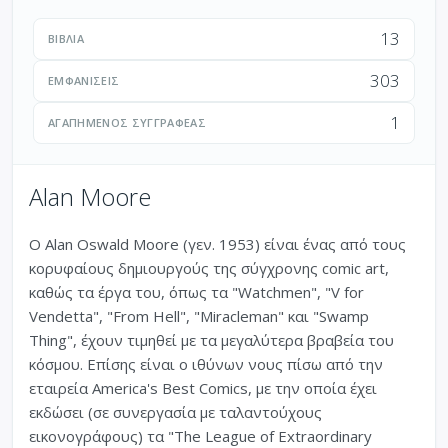
13
ΒΙΒΛΊΑ
303
ΕΜΦΑΝΊΣΕΙΣ
1
ΑΓΑΠΗΜΈΝΟΣ ΣΥΓΓΡΑΦΈΑΣ
Alan Moore
O Alan Oswald Moore (γεν. 1953) είναι ένας από τους
κορυφαίους δημιουργούς της σύγχρονης comic art,
καθώς τα έργα του, όπως τα "Watchmen", "V for
Vendetta", "From Hell", "Miracleman" και "Swamp
Thing", έχουν τιμηθεί με τα μεγαλύτερα βραβεία του
κόσμου. Επίσης είναι ο ιθύνων νους πίσω από την
εταιρεία America's Best Comics, με την οποία έχει
εκδώσει (σε συνεργασία με ταλαντούχους
εικονογράφους) τα "The League of Extraordinary