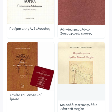
Ποιήματα της Ανδαλουσίας
Αϋπνία, ημερολόγιο.
Ζωγραφιστές εικόνες.
Σονέτα του σκοτεινού
έρωτα
Μοιρολόι για τον Ιγνάθιο
Σάντσεθ Μεχίας