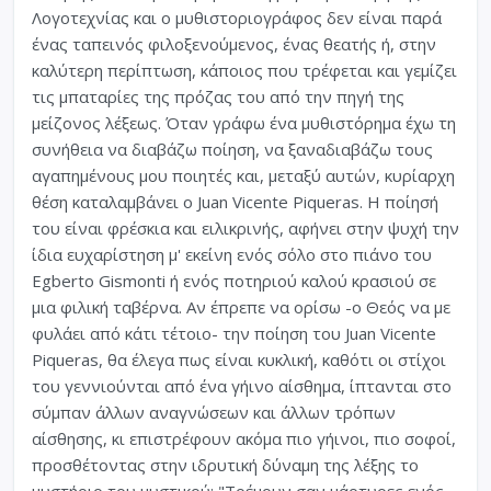
Λογοτεχνίας και ο μυθιστοριογράφος δεν είναι παρά
ένας ταπεινός φιλοξενούμενος, ένας θεατής ή, στην
καλύτερη περίπτωση, κάποιος που τρέφεται και γεμίζει
τις μπαταρίες της πρόζας του από την πηγή της
μείζονος λέξεως. Όταν γράφω ένα μυθιστόρημα έχω τη
συνήθεια να διαβάζω ποίηση, να ξαναδιαβάζω τους
αγαπημένους μου ποιητές και, μεταξύ αυτών, κυρίαρχη
θέση καταλαμβάνει ο Juan Vicente Piqueras. Η ποίησή
του είναι φρέσκια και ειλικρινής, αφήνει στην ψυχή την
ίδια ευχαρίστηση μ' εκείνη ενός σόλο στο πιάνο του
Egberto Gismonti ή ενός ποτηριού καλού κρασιού σε
μια φιλική ταβέρνα. Αν έπρεπε να ορίσω -ο Θεός να με
φυλάει από κάτι τέτοιο- την ποίηση του Juan Vicente
Piqueras, θα έλεγα πως είναι κυκλική, καθότι οι στίχοι
του γεννιούνται από ένα γήινο αίσθημα, ίπτανται στο
σύμπαν άλλων αναγνώσεων και άλλων τρόπων
αίσθησης, κι επιστρέφουν ακόμα πιο γήινοι, πιο σοφοί,
προσθέτοντας στην ιδρυτική δύναμη της λέξης το
μυστήριο του μυστικού: "Τρέμουν σαν μάρτυρες ενός