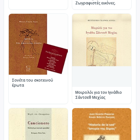
Ζωγραφιστές εικόνες.
Σονέτα του σκοτεινού
έρωτα
Μοιρολόι για τον Ιγνάθιο
Σάντσεθ Μεχίας