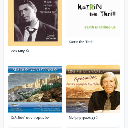
Katrin the Thrill
Ζακ Μπρελ
Χελιδόν' σον ουρανόν
Μνήμης φυλαχτό