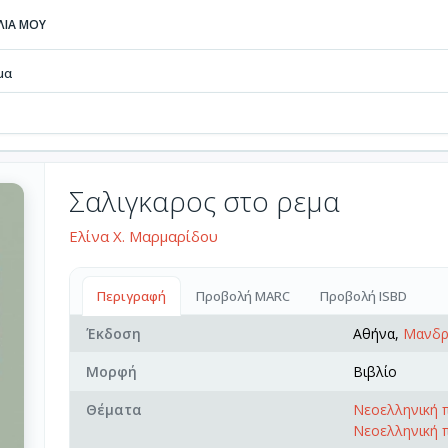
ΒΛΙΑ ΜΟΥ
μα
Σαλιγκαρος στο ρεμα
Ελίνα Χ. Μαρμαρίδου
Περιγραφή
Προβολή MARC
Προβολή ISBD
Έκδοση
Αθήνα,
Μανδρ
Μορφή
Βιβλίο
Θέματα
Νεοελληνική 
Νεοελληνική π