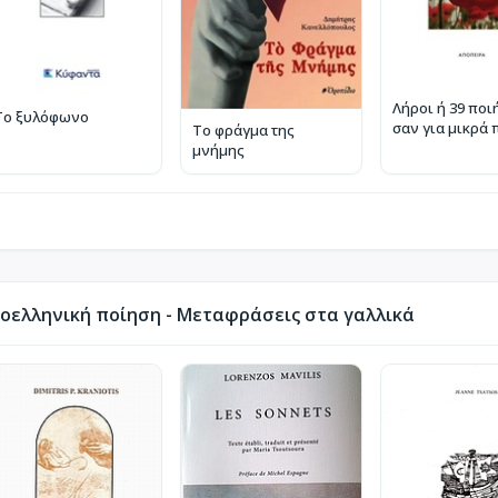
Λήροι ή 39 ποι
Το ξυλόφωνο
σαν για μικρά 
Το φράγμα της
μνήμης
οελληνική ποίηση - Μεταφράσεις στα γαλλικά