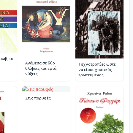
 μωβ, το
Ανάμεσα σε δύο
Τεχνοτροπίες ώστε
θλίψεις και εφτά
να είσαι χαοτικός
νύξεις
ερωτευμένος
Στις παρυφές