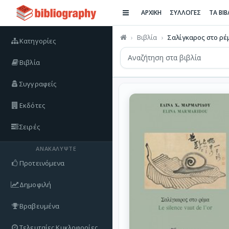
ΑΡΧΙΚΗ
ΣΥΛΛΟΓΕΣ
ΤΑ ΒΙ
Βιβλία
Σαλίγκαρος στο ρέ
Κατηγορίες
Βιβλία
Συγγραφείς
Εκδότες
Σειρές
ΑΝΑΚΑΛΎΨΤΕ
Προτεινόμενα
Δημοφιλή
Βραβευμένα
Τελευταίες Κυκλοφορίες