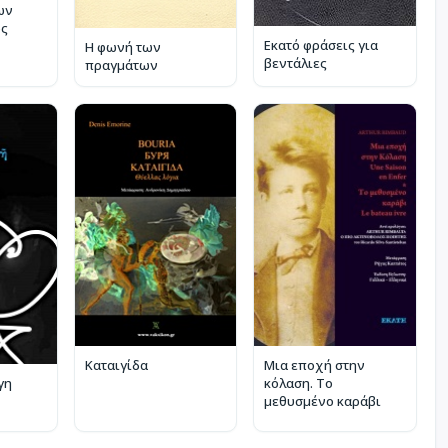
ων
ως
Εκατό φράσεις για
Η φωνή των
βεντάλιες
πραγμάτων
Καταιγίδα
Μια εποχή στην
κόλαση. Το
γη
μεθυσμένο καράβι