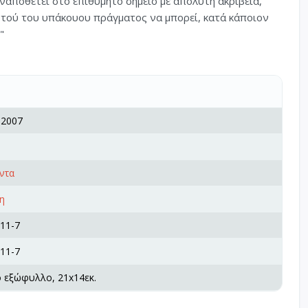
εναποθέτει στο επιθυμητό σημείο με απόλυτη ακρίβεια,
αυτού του υπάκουου πράγματος να μπορεί, κατά κάποιον
"
 2007
ντα
η
11-7
11-7
ό εξώφυλλο, 21x14εκ.