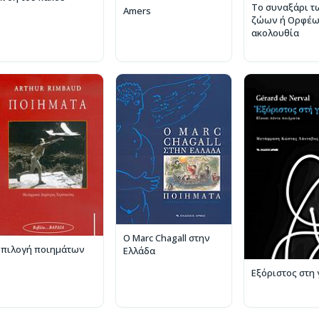
Το συναξάρι τ
Amers
ζώων ή Ορφέ
ακολουθία
Ο Marc Chagall στην
Επιλογή ποιημάτων
Ελλάδα
Εξόριστος στη 