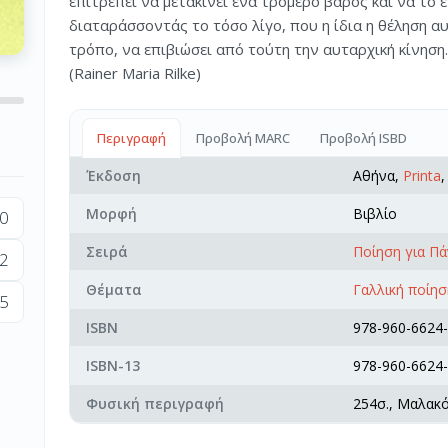
επιτρέπει να μετακινεί ένα τρομερό βάρος και να το 
διαταράσσοντάς το τόσο λίγο, που η ίδια η θέληση 
τρόπο, να επιβιώσει από τούτη την αυταρχική κίνηση.
(Rainer Maria Rilke)
Περιγραφή
Προβολή MARC
Προβολή ISBD
Έκδοση
Αθήνα,
Printa
,
Μορφή
Βιβλίο
0
Σειρά
Ποίηση για Πά
2
Θέματα
Γαλλική ποίησ
5
ISBN
978-960-6624-
ISBN-13
978-960-6624-
Φυσική περιγραφή
254σ., Μαλακ