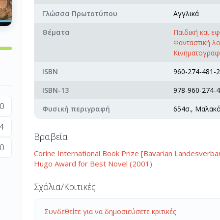
Γλώσσα Πρωτοτύπου
Αγγλικά
Θέματα
Παιδική και ε
Φανταστική λ
Κινηματογραφι
ISBN
960-274-481-2
ISBN-13
978-960-274-4
0
Φυσική περιγραφή
654σ., Μαλακ
4
Βραβεία
0
Corine International Book Prize [Bavarian Landesver
Hugo Award for Best Novel (2001)
Σχόλια/Κριτικές
Συνδεθείτε για να δημοσιεύσετε κριτικές