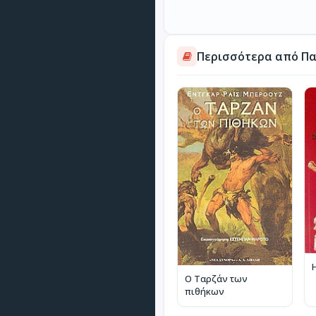
Περισσότερα από Πα
Ο Ταρζάν των
πιθήκων