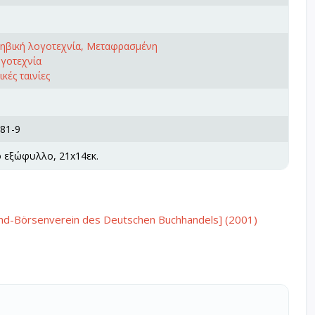
φηβική λογοτεχνία, Μεταφρασμένη
ογοτεχνία
κές ταινίες
81-9
ό εξώφυλλο, 21x14εκ.
band-Börsenverein des Deutschen Buchhandels] (2001)