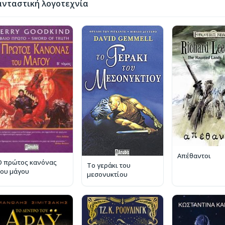
νταστική λογοτεχνία
Απέθαντοι
Ο πρώτος κανόνας
Το γεράκι του
του μάγου
μεσονυκτίου