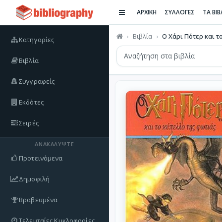
ΑΡΧΙΚΗ
ΣΥΛΛΟΓΕΣ
ΤΑ ΒΙ
Βιβλία
Ο Χάρι Πότερ και το
Κατηγορίες
Βιβλία
Συγγραφείς
Εκδότες
Σειρές
ΑΝΑΚΑΛΎΨΤΕ
Προτεινόμενα
Δημοφιλή
Βραβευμένα
Τελευταίες Κυκλοφορίες