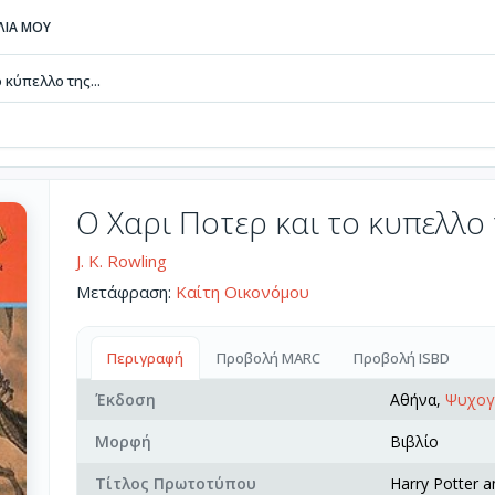
ΒΛΙΑ ΜΟΥ
 κύπελλο της...
Ο Χαρι Ποτερ και το κυπελλο
J. K. Rowling
Μετάφραση:
Καίτη Οικονόμου
Περιγραφή
Προβολή MARC
Προβολή ISBD
Έκδοση
Αθήνα,
Ψυχογ
Μορφή
Βιβλίο
Τίτλος Πρωτοτύπου
Harry Potter a