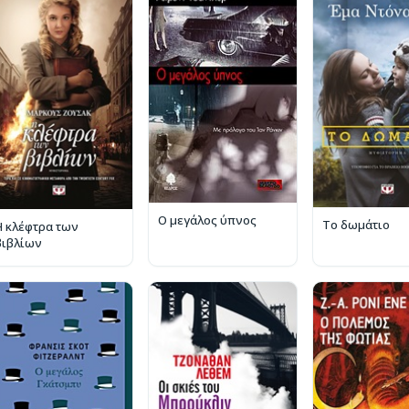
Ο μεγάλος ύπνος
Το δωμάτιο
Η κλέφτρα των
βιβλίων