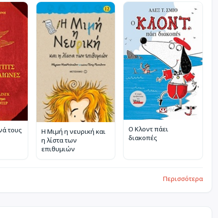
Ο Κλοντ πάει
νά τους
Η Μιμή η νευρική και
διακοπές
η λίστα των
επιθυμιών
Περισσότερα