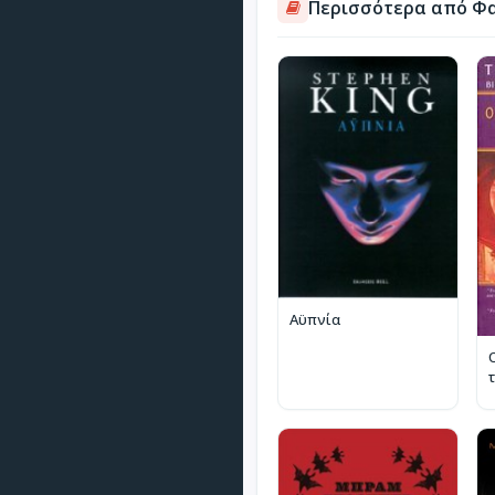
Περισσότερα από Φα
Αϋπνία