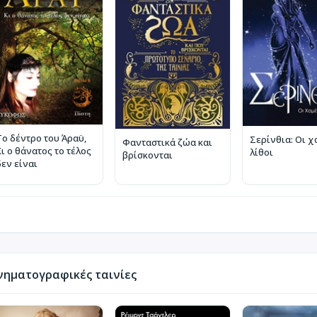
Το δέντρο του Άραϋ,
Σερίνθια: Οι χ
Φανταστικά ζώα και
Κι ο θάνατος το τέλος
λίθοι
βρίσκονται
δεν είναι
νηματογραφικές ταινίες