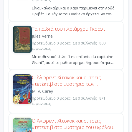
Είναι καλοκαίρι και ο Χάρι περιμένει στην οδό
Πριβέτ. Το Τάγμα του Φοίνικα έρχεται να τον
φυγαδεύσει...
Τα παιδιά του πλοιάρχου Γκραντ
Jules Verne
Προτεινόμενο 0 φορές · Σε 0 συλλογές · 800
εμφανίσεις
Με αυθεντικό τίτλο "Les enfants du capitaine
Grant", αυτό το μυθιστόρημα δημοσιεύτηκε
από τον Έτζελ ...
Ο Άλφρεντ Χίτσκοκ και οι τρεις
ντετέκτιβ στο μυστήριο των
πυρωμένων βράχων
M. V. Carey
Προτεινόμενο 0 φορές · Σε 0 συλλογές · 871
εμφανίσεις
Ο Άλφρεντ Χίτσκοκ και οι τρεις
ντετέκτιβ στο μυστήριο του υφάλου