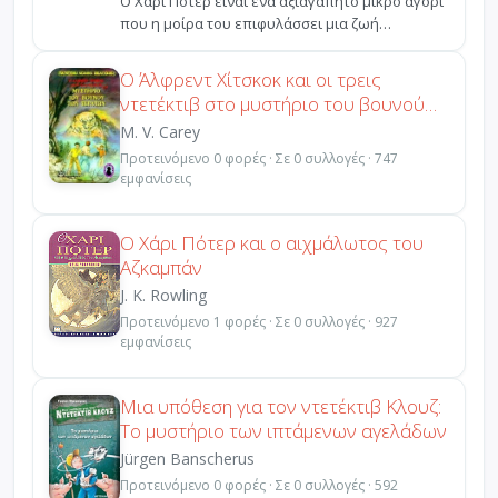
Ο Χάρι Πότερ είναι ένα αξιαγάπητο μικρό αγόρι
που η μοίρα του επιφυλάσσει μια ζωή
διαφορετική από τω...
Ο Άλφρεντ Χίτσκοκ και οι τρεις
ντετέκτιβ στο μυστήριο του βουνού
των τεράτων
M. V. Carey
Προτεινόμενο 0 φορές · Σε 0 συλλογές · 747
εμφανίσεις
Ο Χάρι Πότερ και ο αιχμάλωτος του
Αζκαμπάν
J. K. Rowling
Προτεινόμενο 1 φορές · Σε 0 συλλογές · 927
εμφανίσεις
Μια υπόθεση για τον ντετέκτιβ Κλουζ:
Το μυστήριο των ιπτάμενων αγελάδων
Jürgen Banscherus
Προτεινόμενο 0 φορές · Σε 0 συλλογές · 592