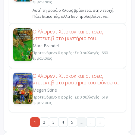
εμφανίσεις
Αυτή τη φορά ο Κλουζ βρίσκεται στην εξοχή.
Πάει διακοπές, αλλά δεν προλαβαίνει να
ξεκουραστεί! Γιατί...
Ο Άλφρεντ Χίτσκοκ και οι τρεις
ντετέκτιβ στο μυστήριο του
περιστεριού με τα δυο νύχια
Marc Brandel
Προτεινόμενο 0 φορές · Σε 0 συλλογές · 660
εμφανίσεις
Ο Άλφρεντ Χίτσκοκ και οι τρεις
ντετέκτιβ στο μυστήριο του φόνου σε
πακέτο
Megan Stine
Προτεινόμενο 0 φορές · Σε 0 συλλογές · 619
εμφανίσεις
1
2
3
4
5
…
›
»