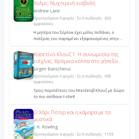
Χολμς: Νυχτερινή εισβολή
Andrew Lane
Προτεινόμενο 0 φορές · Σε 0 συλλογές · 620
εμφανίσεις
Η μητέρα του Σέρλοκ έχει μόλις πεθάνει, ο
πατέρας του παραμένει εξαφανισμένος στην
Ινδία κι η αδελφή...
Κασετίνα Κλουζ 1: Η συνωμοσία της
τσίχλας. Βρόμικα κόλπα στο γήπεδο.
Το μυστήριο του τσίρκου
Jürgen Banscherus
Προτεινόμενο 0 φορές · Σε 0 συλλογές · 695
εμφανίσεις
Τρεις περιπέτειες του Ντετέκτιβ Κλουζ με δώρο
το πιο απίθανο t-shirt!
Ο Χάρι Πότερ και η κάμαρα με τα
μυστικά
J. K. Rowling
Προτεινόμενο 4 φορές · Σε 0 συλλογές · 1159