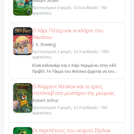
William Arden
Προτεινόμενο 0 φορές · Σε 0 συλλογές · 763
εμφανίσεις
Ο Χάρι Πότερ και οι κλήροι του
θανάτου
J. K. Rowling
Προτεινόμενο 2 φορές · Σε 3 συλλογές · 1053
εμφανίσεις
Είναι καλοκαίρι και ο Χάρι περιμένει στην οδό
Πριβέτ. Το Τάγμα του Φοίνικα έρχεται να τον
φυγαδεύσει...
Ο Άλφρεντ Χίτσκοκ και οι τρεις
ντετέκτιβ στο μυστήριο της μούμιας
που ψιθύριζε
Robert Arthur
Προτεινόμενο 0 φορές · Σε 0 συλλογές · 760
εμφανίσεις
Οι περιπέτειες του νεαρού Σέρλοκ