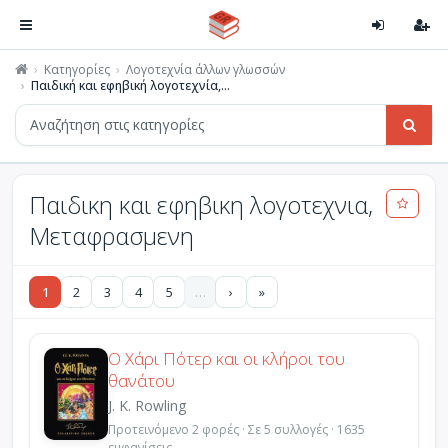
Κατηγορίες
Λογοτεχνία άλλων γλωσσών
Παιδική και εφηβική λογοτεχνία,...
Παιδικη και εφηβικη λογοτεχνια,
Μεταφρασμενη
1
2
3
4
5
…
›
»
Ο Χάρι Πότερ και οι κλήροι του
θανάτου
J. K. Rowling
Προτεινόμενο 2 φορές · Σε 5 συλλογές · 1635
εμφανίσεις