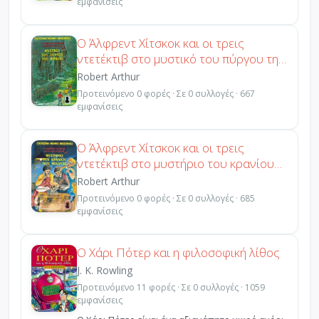
εμφανίσεις
Ο Άλφρεντ Χίτσκοκ και οι τρεις
ντετέκτιβ στο μυστικό του πύργου της
φρίκης
Robert Arthur
Προτεινόμενο 0 φορές · Σε 0 συλλογές · 667
εμφανίσεις
Ο Άλφρεντ Χίτσκοκ και οι τρεις
ντετέκτιβ στο μυστήριο του κρανίου
που μιλούσε
Robert Arthur
Προτεινόμενο 0 φορές · Σε 0 συλλογές · 685
εμφανίσεις
Ο Χάρι Πότερ και η φιλοσοφική λίθος
J. K. Rowling
Προτεινόμενο 11 φορές · Σε 0 συλλογές · 1059
εμφανίσεις