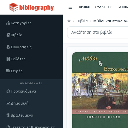
ΑΡΧΙΚΗ
ΣΥΛΛΟΓΕΣ
ΤΑ ΒΙ
Βιβλία
Μύθοι και επικοιν
Κατηγορίες
Βιβλία
Συγγραφείς
Εκδότες
Σειρές
ΑΝΑΚΑΛΎΨΤΕ
Προτεινόμενα
Δημοφιλή
Βραβευμένα
Τελευταίες Κυκλοφορίες