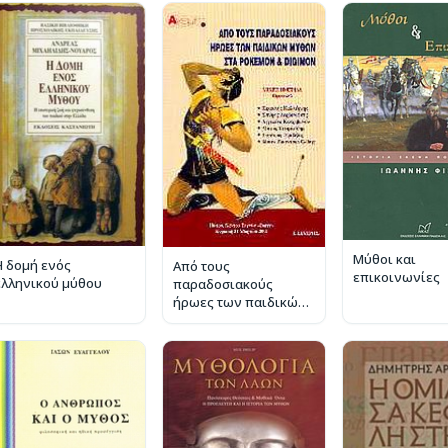
Μύθοι και
Η δομή ενός
Από τους
επικοινωνίες
ελληνικού μύθου
παραδοσιακούς
ήρωες των παιδικών
μύθων στα Pokemon
και Digimon