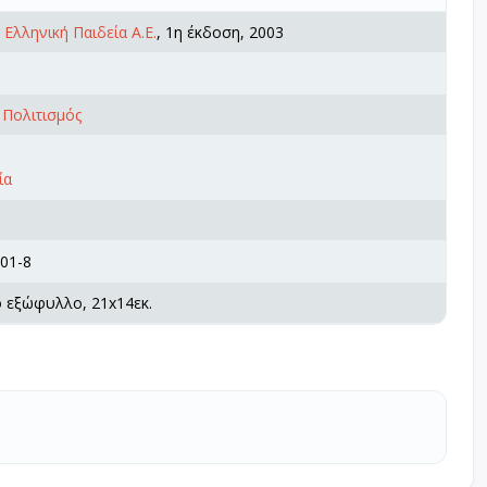
/ Ελληνική Παιδεία Α.Ε.
, 1η έκδοση, 2003
 Πολιτισμός
ία
01-8
ό εξώφυλλο, 21x14εκ.