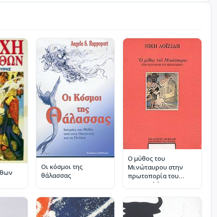
Ο μύθος του
Οι κόσμοι της
Μινώταυρου στην
ύθων
θάλασσας
πρωτοπορία του
Μεσοπολέμου