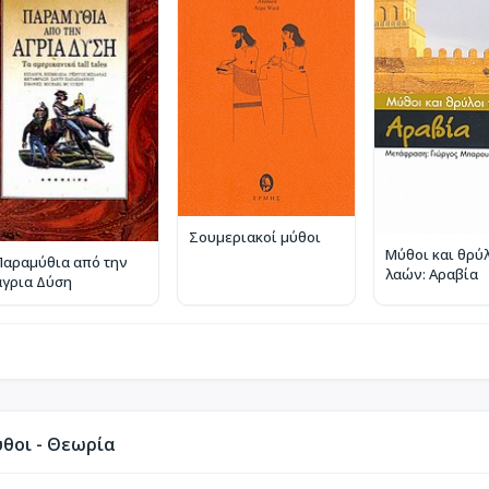
Σουμεριακοί μύθοι
Μύθοι και θρύ
Παραμύθια από την
λαών: Αραβία
άγρια Δύση
θοι - Θεωρία