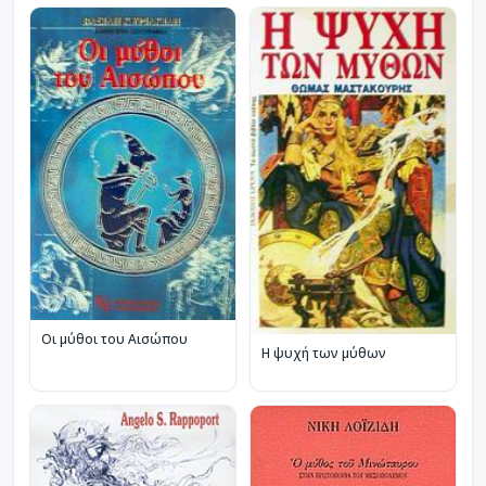
Οι μύθοι του Αισώπου
Η ψυχή των μύθων