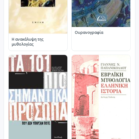
Ουρανογραφία
Η ανακάλυψη της
μυθολογίας