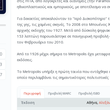
στις ΗΠΑ, από λογοκριτές και διανομείς (την Paramou
ηθικοπλαστικούς και εμπορικούς, με αποτέλεσμα να σ
Για δεκαετίες αποκαλούνταν το "Ιερό Δισκοπότηρο"
της γης, τις χαμένες σκηνές. Το 2008 στο Μπουένος 
αρχικής εκδοχής του 1927. Μετά από δύσκολη ψηφιακ
153 λεπτών) παρουσιάστηκε σε πανηγυρική προβολή 
τον Φεβρουάριο του 2010.
0
Από το 1926 μέχρι σήμερα το Metropolis έχει μεταφρ
εκδόσεις.
3
Το Metropolis υπήρξε η πρώτη ταινία που εντάχθηκε
7
οποίο περιλαμβάνει τις σημαντικότερες πολιτιστικές 
Περιγραφή
Προβολή MARC
Προβολή ISBD
Έκδοση
Αθήνα,
Αλεξά