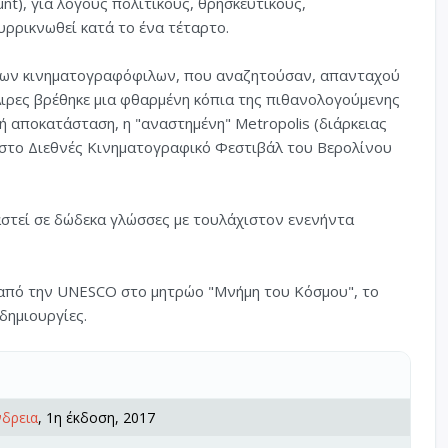
nt), για λόγους πολιτικούς, θρησκευτικούς,
υρρικνωθεί κατά το ένα τέταρτο.
 των κινηματογραφόφιλων, που αναζητούσαν, απανταχού
Άιρες βρέθηκε μια φθαρμένη κόπια της πιθανολογούμενης
ή αποκατάσταση, η "αναστημένη" Metropolis (διάρκειας
στο Διεθνές Κινηματογραφικό Φεστιβάλ του Βερολίνου
αστεί σε δώδεκα γλώσσες με τουλάχιστον ενενήντα
 από την UNESCO στο μητρώο "Μνήμη του Κόσμου", το
δημιουργίες.
νδρεια
, 1η έκδοση, 2017