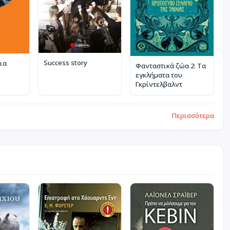
Success story
ια
Φανταστικά ζώα 2: Τα
εγκλήματα του
Γκρίντελβαλντ
Περισσότερα