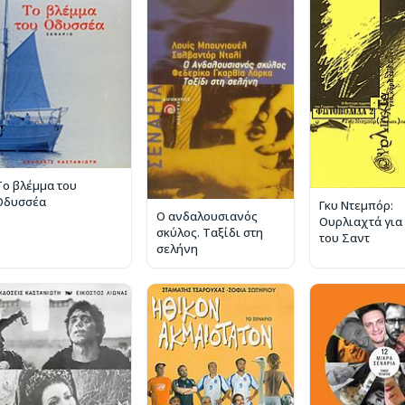
Το βλέμμα του
Οδυσσέα
Γκυ Ντεμπόρ:
Ο ανδαλουσιανός
Ουρλιαχτά για
σκύλος. Ταξίδι στη
του Σαντ
σελήνη