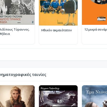
Οιδίπους Τύραννος.
12 μικρά σενάρ
Ηθικόν ακμαιότατον
Μήδεια
νηματογραφικές ταινίες