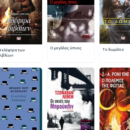
Ο μεγάλος ύπνος
Το δωμάτιο
Η κλέφτρα των
βιβλίων