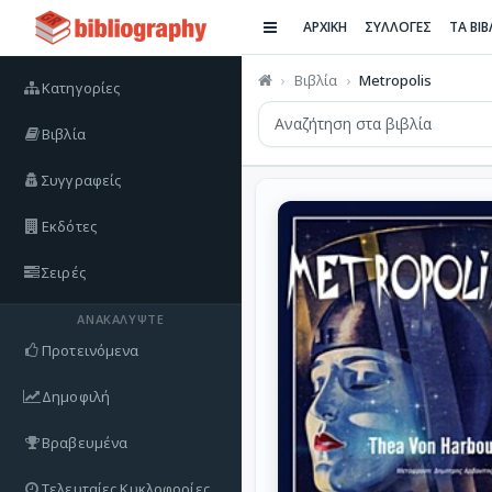
ΑΡΧΙΚΗ
ΣΥΛΛΟΓΕΣ
ΤΑ ΒΙ
Βιβλία
Metropolis
Κατηγορίες
Βιβλία
Συγγραφείς
Εκδότες
Σειρές
ΑΝΑΚΑΛΎΨΤΕ
Προτεινόμενα
Δημοφιλή
Βραβευμένα
Τελευταίες Κυκλοφορίες