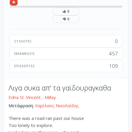
0
0
0
ΣΥΛΛΟΓΈΣ
457
ΕΜΦΑΝΊΣΕΙΣ
109
ΕΠΙΣΚΈΠΤΕΣ
Λιγα συκα απ' τα γαϊδουραγκαθα
Edna St. Vincent - Millay
Μετάφραση:
Χαρίλαος Νικολαΐδης
There was a road ran past our house
Too lonely to explore.