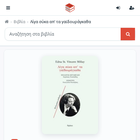
Βιβλία
Λίγα σύκα απ' τα γαϊδουράγκαθα