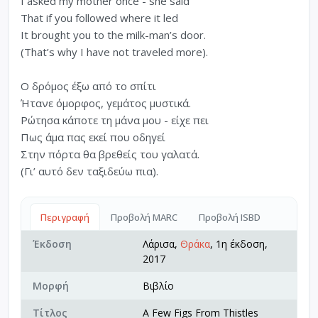
I asked my mother once - she said
That if you followed where it led
It brought you to the milk-man’s door.
(That’s why I have not traveled more).
Ο δρόμος έξω από το σπίτι
Ήτανε όμορφος, γεμάτος μυστικά.
Ρώτησα κάποτε τη μάνα μου - είχε πει
Πως άμα πας εκεί που οδηγεί
Στην πόρτα θα βρεθείς του γαλατά.
(Γι’ αυτό δεν ταξιδεύω πια).
Περιγραφή
Προβολή MARC
Προβολή ISBD
Έκδοση
Λάρισα,
Θράκα
, 1η έκδοση,
2017
Μορφή
Βιβλίο
Τίτλος
A Few Figs From Thistles