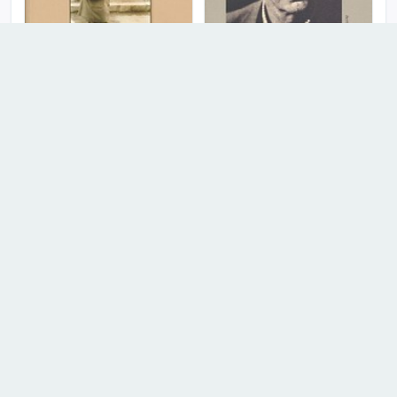
Αρχείο Κώστα Βάρναλη: Το
Κώστας Βάρναλης
εργαστήρι του ποιητή και η
ιστορία