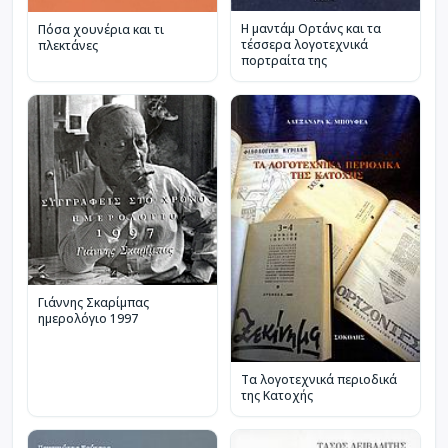
Η μαντάμ Ορτάνς και τα
Πόσα χουνέρια και τι
τέσσερα λογοτεχνικά
πλεκτάνες
πορτραίτα της
Γιάννης Σκαρίμπας
ημερολόγιο 1997
Τα λογοτεχνικά περιοδικά
της Κατοχής