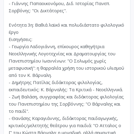
- Γιάννης Παπαοικονόμου, Διδ. Ιστορίας Πανεπ.
Σορβόνης: "Οι Δικτάτορες".
Ενότητα 3η: Βαθιά λαϊκό και πολυδιάστατο φιλολογικό
έργο
Εισηγήσεις:
- Γεωργία Λαδογιάννη, επίκουρος καθηγήτρια
Νεοελληνικής Λογοτεχνίας και Δραματουργίας του
Πανεπιστημίου Ιωαννίνων: "Ο Σολωμός χωρίς
μεταφυσική": η θαρραλέα χρήση του ιστορικού υλισμού
από τον Κ. Βάρναλη.
- Δημήτρης Πατίλας διδάκτορας φιλολογίας,
εκπαιδευτικός: Κ. Βάρναλής: Tα Κριτικά - Νεοελληνικά.
- Ζωή Βαλάση, συγγραφέας και διδάκτορας φιλολογίας
του Πανεπιστημίου της Σορβόννης: "Ο Βάρναλης και
το παιδί".
- Θανάσης Καραγιάννης, διδάκτορας παιδαγωγικής,
κριτικός/μελετητής θεάτρου για παιδιά: "Ο Ατταλος ο
Γ’ του Κώστα Βάρναλη: η μοναδική, αλλά σημαντική