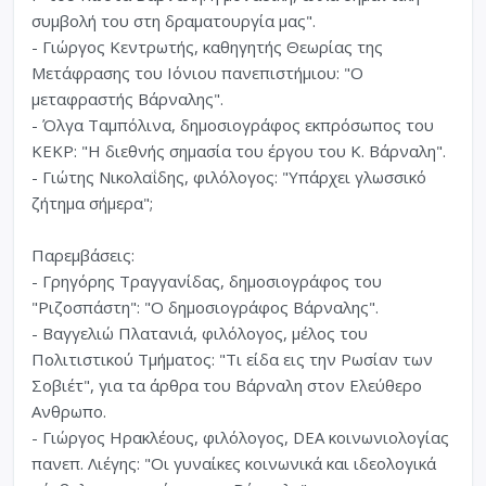
συμβολή του στη δραματουργία μας".
- Γιώργος Κεντρωτής, καθηγητής Θεωρίας της
Μετάφρασης του Ιόνιου πανεπιστήμιου: "Ο
μεταφραστής Βάρναλης".
- Όλγα Ταμπόλινα, δημοσιογράφος εκπρόσωπος του
ΚΕΚΡ: "Η διεθνής σημασία του έργου του Κ. Βάρναλη".
- Γιώτης Νικολαΐδης, φιλόλογος: "Yπάρχει γλωσσικό
ζήτημα σήμερα";
Παρεμβάσεις:
- Γρηγόρης Τραγγανίδας, δημοσιογράφος του
"Ριζοσπάστη": "Ο δημοσιογράφος Βάρναλης".
- Bαγγελιώ Πλατανιά, φιλόλογος, μέλος του
Πολιτιστικού Τμήματος: "Τι είδα εις την Ρωσίαν των
Σοβιέτ", για τα άρθρα του Βάρναλη στον Ελεύθερο
Ανθρωπο.
- Γιώργος Ηρακλέους, φιλόλογος, DEA κοινωνιολογίας
πανεπ. Λιέγης: "Οι γυναίκες κοινωνικά και ιδεολογικά