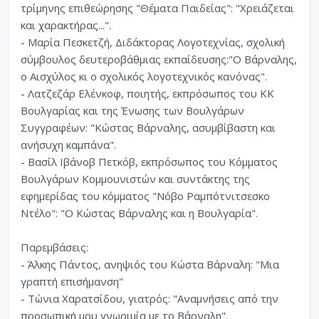
τρίμηνης επιθεώρησης "Θέματα Παιδείας": "Χρειάζεται
και χαρακτήρας...".
- Μαρία Πεσκετζή, Διδάκτορας Λογοτεχνίας, σχολική
σύμβουλος δευτεροβάθμιας εκπαίδευσης:"Ο Βάρναλης,
ο Αισχύλος κι ο σχολικός λογοτεχνικός κανόνας".
- Λατζεζάρ Ελένκοφ, ποιητής, εκπρόσωπος του ΚΚ
Βουλγαρίας και της Ένωσης των Βουλγάρων
Συγγραφέων: "Κώστας Βάρναλης, ασυμβίβαστη και
ανήσυχη καμπάνα".
- Βασίλ Ιβάνοβ Πετκόβ, εκπρόσωπος του Κόμματος
Βουλγάρων Κομμουνιστών και συντάκτης της
εφημερίδας του κόμματος "Νόβο Ραμπότνιτσεσκο
Ντέλο": "Ο Κώστας Βάρναλης και η Βουλγαρία".
Παρεμβάσεις:
- Άλκης Πάντος, ανηψιός του Κώστα Βάρναλη: "Μια
γραπτή επισήμανση"
- Τώνια Χαρατσίδου, γιατρός: "Αναμνήσεις από την
προσωπική μου γνωριμία με το Βάρναλη".