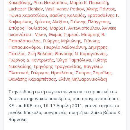
Κακαβάνης
,
Ρίτα Νικολαΐδου
,
Μαρία Κ. Πεσκετζή
,
Lachezar Elenkov
,
Vasil Ivanov Petkov
,
Άλκης Πάντος
,
Τώνια Χαρατσίδου
,
Βασίλης Κολοβός
,
Ερατοσθένης Γ.
Καψωμένος
,
Χρίστος Αλεξίου
,
Γιάννης Πλάγγεσης
,
Σπύρος Τουλιάτος
,
Μαρία Γ. Αντωνοπούλου
,
Άννεκε
Ιωαννάτου - Visée
,
Θωμάς Συμεού
,
Μπάμπης Β.
Παπαδόπουλος
,
Γιώργος Μηλιώνης
,
Γιάννης
Παπαοικονόμου
,
Γεωργία Λαδογιάννη
,
Δημήτρης
Πατίλας
,
Ζωή Βαλάση
,
Θανάσης Ν. Καραγιάννης
,
Γιώργος Δ. Κεντρωτής
,
Όλγα Ταμπόλινα
,
Γιώτης
Νικολαΐδης
,
Γρηγόρης Τραγγανίδας
,
Βαγγελιώ
Πλατανιά
,
Γεώργιος Ηρακλέους
,
Σπύρος Σαμοΐλης
,
Θανάσης Καραμπέτσος
,
Ελένη Μηλιαρονικολάκη
Στην έκδοση αυτή συγκεντρώνονται τα πρακτικά του
2ου επιστημονικού συνεδρίου, που πραγματοποίησε η
ΚΕ του ΚΚΕ στις 16-17 Απρίλη 2011, για να τιμήσει το
μεγάλο δάσκαλο, συγγραφέα, ποιητή και λαϊκό βάρδο Κ.
Βάρναλη.