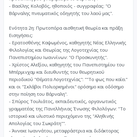
- Βασίλης Κολοβός, ηθοποιός - συγγραφέας: "Ο
Βάρναλης πνευματικός οδηγητής του λαού μας".
Ενότητα 2η: Πρωτοπόρα αισθητική θεωρία και πράξη
Εισηγήσεις:
- Ερατοσθένης Καψωμένος, καθηγητής Νέας Ελληνικής
Φιλολογίας και Θεωρίας της Λογοτεχνίας του
Πανεπιστημίου Ιωαννίνων: "O Προσκυνητής".
- Χρίστος Αλεξίου, καθηγητής του Πανεπιστημίου του
Μπέρμινχαμ και διευθυντής του θεωρητικού
περιοδικού "Θέματα Λογοτεχνίας": ""Το φως που καίει"
και οι "Σκλάβοι Πολιορκημένοι" ορόσημo και οδόσημο
στην ποίηση του Βάρναλη".
- Σπύρος Τουλιάτος, εκπαιδευτικός, οργανωτικός
γραμματέας της Πανελλήνιας Ένωσης Φιλολόγων: "Το
ιστορικό και υλιστικό περιεχόμενο της "Αληθινής
Απολογίας του Σωκράτη"".
- Άννεκε Ιωαννάτου, μεταφράστρια και διδάκτορας