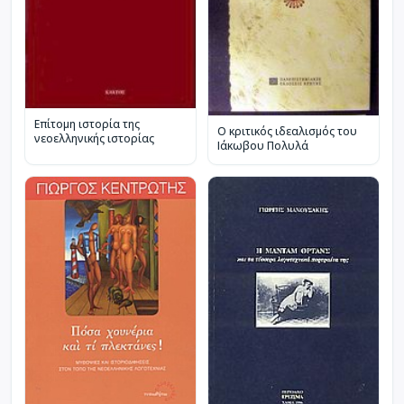
Επίτομη ιστορία της
Ο κριτικός ιδεαλισμός του
νεοελληνικής ιστορίας
Ιάκωβου Πολυλά