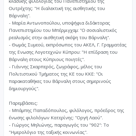
κλασικής φιλολογίας του Πανεπιστημίου της
Ουτρέχτης: "Η διαλεκτική της αισθητικής του
Βάρναλη".
- Μαρία Αντωνοπούλου, υποψήφια διδάκτορας
Πανεπιστημίου του Μπέρμιγχαμ: "Ο σοσιαλιστικός
ρεαλισμός στην αισθητική σκέψη του Βάρναλη".
- Θωμάς Συμεού, εκπρόσωπος του ΑΚΕΛ, Γ. Γραμματέας
της Ενωσης Λογοτεχνών Κύπρου: "Η επίδραση του
Βάρναλη στους Κύπριους ποιητές".
- Γιάννης Σκαρπερός, ζωγράφος, μέλος του
Πολιτιστικού Τμήματος της ΚΕ του ΚΚΕ: "Οι
παρακαταθήκες του Βάρναλη στους σημερινούς
δημιουργούς".
Παρεμβάσεις:
- Μπάμπης Παπαδόπουλος, φιλόλογος, πρόεδρος της
ένωσης φιλολόγων Κατερίνης: "Οργή Λαού".
- Γιώργος Μηλιώνης, παραγωγός του "902": Το
"Ημερολόγιο της ταξικής κοινωνίας".