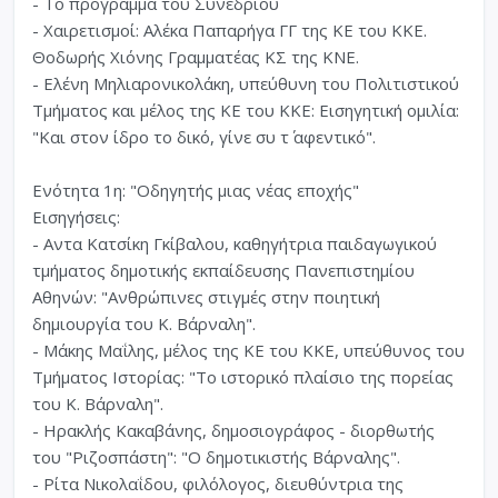
- Το πρόγραμμα του Συνεδρίου
- Χαιρετισμοί: Αλέκα Παπαρήγα ΓΓ της ΚΕ του ΚΚΕ.
Θοδωρής Χιόνης Γραμματέας ΚΣ της ΚΝΕ.
- Ελένη Μηλιαρονικολάκη, υπεύθυνη του Πολιτιστικού
Τμήματος και μέλος της ΚΕ του ΚΚΕ: Εισηγητική ομιλία:
"Και στον ίδρο το δικό, γίνε συ τ΄ αφεντικό".
Ενότητα 1η: "Οδηγητής μιας νέας εποχής"
Εισηγήσεις:
- Αντα Κατσίκη Γκίβαλου, καθηγήτρια παιδαγωγικού
τμήματος δημοτικής εκπαίδευσης Πανεπιστημίου
Αθηνών: "Ανθρώπινες στιγμές στην ποιητική
δημιουργία του Κ. Βάρναλη".
- Μάκης Μαΐλης, μέλος της ΚΕ του ΚΚΕ, υπεύθυνος του
Τμήματος Ιστορίας: "Το ιστορικό πλαίσιο της πορείας
του Κ. Βάρναλη".
- Ηρακλής Κακαβάνης, δημοσιογράφος - διορθωτής
του "Ριζοσπάστη": "Ο δημοτικιστής Βάρναλης".
- Ρίτα Νικολαΐδου, φιλόλογος, διευθύντρια της