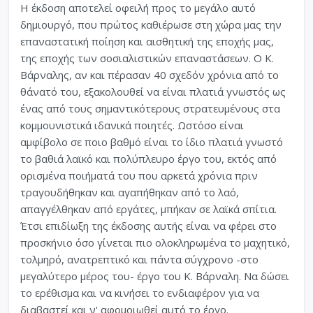
Η έκδοση αποτελεί οφειλή προς το μεγάλο αυτό
δημιουργό, που πρώτος καθιέρωσε στη χώρα μας την
επαναστατική ποίηση και αισθητική της εποχής μας,
της εποχής των σοσιαλιστικών επαναστάσεων. O Κ.
Βάρναλης, αν και πέρασαν 40 σχεδόν χρόνια από το
θάνατό του, εξακολουθεί να είναι πλατιά γνωστός ως
ένας από τους σημαντικότερους στρατευμένους στα
κομμουνιστικά ιδανικά ποιητές. Ωστόσο είναι
αμφίβολο σε ποιο βαθμό είναι το ίδιο πλατιά γνωστό
το βαθιά λαϊκό και πολύπλευρο έργο του, εκτός από
ορισμένα ποιήματά του που αρκετά χρόνια πριν
τραγουδήθηκαν και αγαπήθηκαν από το λαό,
απαγγέλθηκαν από εργάτες, μπήκαν σε λαϊκά σπίτια.
Έτσι επιδίωξη της έκδοσης αυτής είναι να φέρει στο
προσκήνιο όσο γίνεται πιο ολοκληρωμένα το μαχητικό,
τολμηρό, ανατρεπτικό και πάντα σύγχρονο -στο
μεγαλύτερο μέρος του- έργο του Κ. Βάρναλη. Να δώσει
το ερέθισμα και να κινήσει το ενδιαφέρον για να
διαβαστεί και ν' αφομοιωθεί αυτό το έργο.