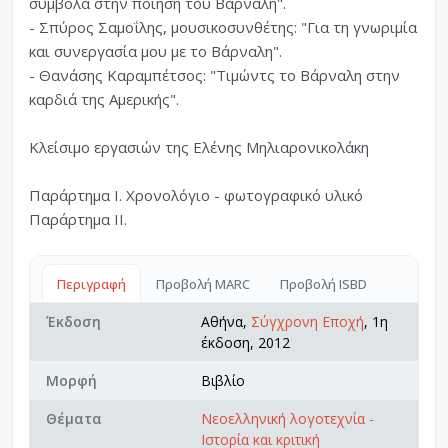
σύμβολα στην ποίηση του Βάρναλη".
- Σπύρος Σαμοΐλης, μουσικοσυνθέτης: "Για τη γνωριμία
και συνεργασία μου με το Βάρναλη".
- Θανάσης Καραμπέτσος: "Τιμώντς το Βάρναλη στην
καρδιά της Αμερικής".
Κλείσιμο εργασιών της Ελένης Μηλιαρονικολάκη
Παράρτημα Ι. Χρονολόγιο - φωτογραφικό υλικό
Παράρτημα ΙΙ.
Περιγραφή
Προβολή MARC
Προβολή ISBD
Έκδοση
Αθήνα,
Σύγχρονη Εποχή
, 1η
έκδοση, 2012
Μορφή
Βιβλίο
Θέματα
Νεοελληνική λογοτεχνία -
Ιστορία και κριτική