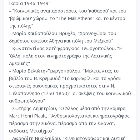
Ικαρία 1946-1949"
- "Κοινωνικές αναπαραστάσεις του 'καθαρού' και του
'βρώμικου' χώρου: το "The Mall Athens" και το κέντρο
της πόλης"
- Μαρία Χαϊδοπούλου-Βρυχέα, "Χρονοχώροι του
δημόσιου οικείου: Αθήνα και πόλη του Μεξικού"
- Κωνσταντίνος Χατζηφραγκιός-Γεωργοπούλου, "Η
'άλλη' πόλη στον κινηματογράφο της Λατινικής
Αμερικής"
- Μαρία Βελιώτη-Γεωργοπούλου, "Μελετώντας το
βιβλίο του Β. Κρεμμυδά "Το καριοφίλι και το γρόσι:
στεριανές οικονομικές πραγματικότητες στην Ν.
Πελοπόννησο (1750-1850)": οι σκέψεις του κοινωνικού
ανθρωπολόγου"
- Σωτήρης Δημητρίου, "Ο Άλλος μέσα από την κάμερα.
Marc Henri Piault, "'Ανθρωπολογία και κινηματογράφος:
πέρασμα στην εικόνα, πέρασμα από την εικόνα",
εκδόσεις Μεταίχμιο"
- Αφροδίτη Νικολαΐδου, "Κινηματογράφος και Δυτική