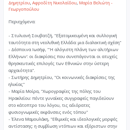
Δημητρίου
,
Αφροδίτη Νικολαΐδου
,
Μαρία Βελιώτη -
Γεωργοπούλου
Περιεχόμενα:
- Στυλιανή Σουβατζή, "Εξατομικευμένη και συλλογική
ταυτότητα στη νεολιθική Ελλάδα: μια διαλεκτική σχέση"
- Δέσποινα Ιωσήφ, "'Η αλόγιστη πλάνη των αλιτήριων
Ελλήνων': οι διακρίσεις που συνεπάγονται οι ατυχείς
θρησκευτικές επιλογές των Εθνικών στην ύστερη
αρχαιότητα".
- Σωτήρης Δημητρίου, "Οι κοινωνικές διακρίσεις της
ηλικίας"
- Μαρία Μοίρα, "Χωρογραφίες της πόλης του
Ηρακλείου: πέντε γυναίκες συγγραφείς παγιδεύουν
στο κάτοπτρο του λόγου, τις αδιόρατες
φυσιογνωμικές εκφάνσεις ενός τόπου"
- Έλενα Μαμουλάκη, "Εθιμικές και ιδεολογικές μορφές
αντίστασης: η συμβίωση ντόπιων και εξόριστων στην