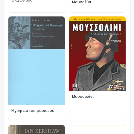
Ο αγών μου
Μουσολίνι
Μουσσολίνι
Η γοητεία του φασισμού