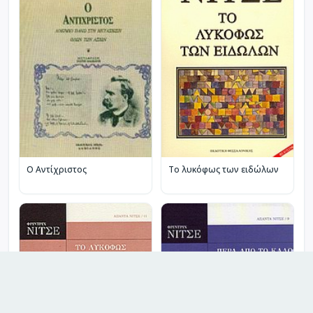
Ο Αντίχριστος
Το λυκόφως των ειδώλων