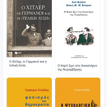
Ο Χίτλερ, οι Γερμανοί και η
τελική λύση
Ο Καρλ Σμιτ στο δικαστήριο
της Νυρεμβέργης