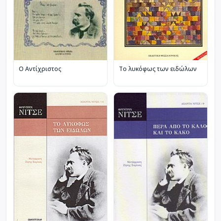
Ο Αντίχριστος
Το λυκόφως των ειδώλων