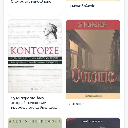
Ο ιστός της πεποίθησης
Η Μοναδολογία
Σχεδίασμα για έναν
ιστορικό πίνακα των
Ουτοπία
προόδων του ανθρώπινου
πνεύματος