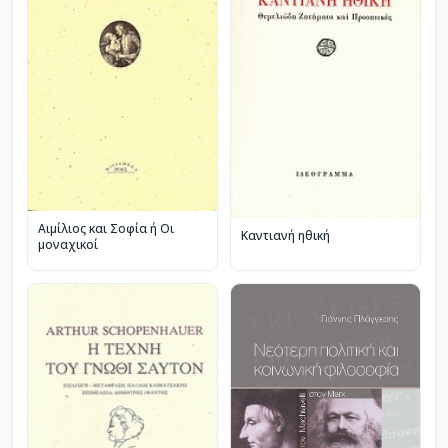
Αιμίλιος και Σοφία ή Οι
Καντιανή ηθική
μοναχικοί