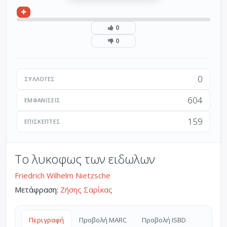
0
0
0
ΣΥΛΛΟΓΈΣ
604
ΕΜΦΑΝΊΣΕΙΣ
159
ΕΠΙΣΚΈΠΤΕΣ
Το λυκοφως των ειδωλων
Friedrich Wilhelm Nietzsche
Μετάφραση:
Ζήσης Σαρίκας
Περιγραφή
Προβολή MARC
Προβολή ISBD