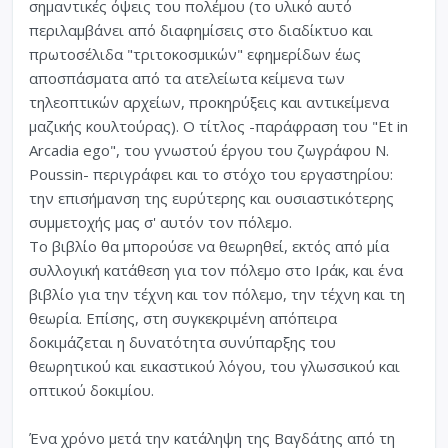
σημαντικές όψεις του πολέμου (το υλικό αυτό
περιλαμβάνει από διαφημίσεις στο διαδίκτυο και
πρωτοσέλιδα "τριτοκοσμικών" εφημερίδων έως
αποσπάσματα από τα ατελείωτα κείμενα των
τηλεοπτικών αρχείων, προκηρύξεις και αντικείμενα
μαζικής κουλτούρας). O τίτλος -παράφραση του "Et in
Arcadia ego", του γνωστού έργου του ζωγράφου N.
Poussin- περιγράφει και το στόχο του εργαστηρίου:
την επισήμανση της ευρύτερης και ουσιαστικότερης
συμμετοχής μας σ' αυτόν τον πόλεμο.
Tο βιβλίο θα μπορούσε να θεωρηθεί, εκτός από μία
συλλογική κατάθεση για τον πόλεμο στο Iράκ, και ένα
βιβλίο για την τέχνη και τον πόλεμο, την τέχνη και τη
θεωρία. Eπίσης, στη συγκεκριμένη απόπειρα
δοκιμάζεται η δυνατότητα συνύπαρξης του
θεωρητικού και εικαστικού λόγου, του γλωσσικού και
οπτικού δοκιμίου.
Ένα χρόνο μετά την κατάληψη της Bαγδάτης από τη