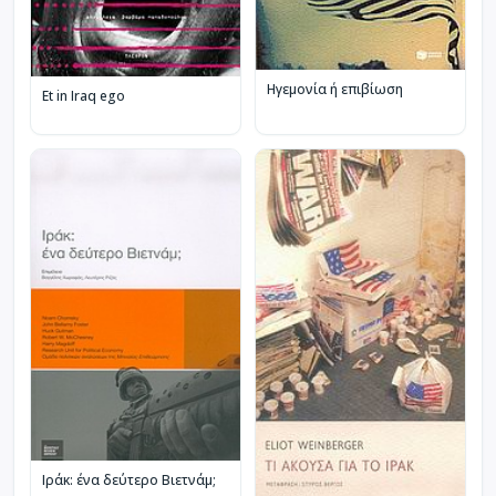
Ηγεμονία ή επιβίωση
Et in Iraq ego
Ιράκ: ένα δεύτερο Βιετνάμ;