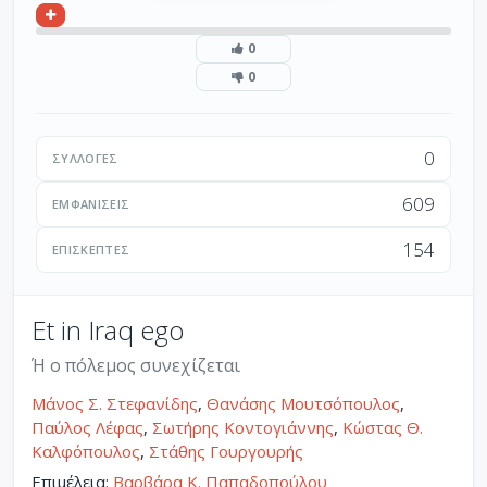
0
0
0
ΣΥΛΛΟΓΈΣ
609
ΕΜΦΑΝΊΣΕΙΣ
154
ΕΠΙΣΚΈΠΤΕΣ
Et in Iraq ego
Ή ο πόλεμος συνεχίζεται
Μάνος Σ. Στεφανίδης
,
Θανάσης Μουτσόπουλος
,
Παύλος Λέφας
,
Σωτήρης Κοντογιάννης
,
Κώστας Θ.
Καλφόπουλος
,
Στάθης Γουργουρής
Επιμέλεια:
Βαρβάρα Κ. Παπαδοπούλου