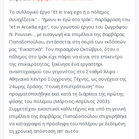
Το συλλογικό έργο "Et in Iraq ego ή ο πόλεμος
συνεχίζεται" - "ήμουν κι εγώ στο Ιράκ", παράφραση του
"et in Arcadia ego", του γνωστού έργου του ζωγράφου
N. Poussin- , με εισαγωγή και επιμέλεια της Bαρβάρας
Παπαδοπούλου, εντάσσεται στη σειρά των εκδόσεών
μας "Eικαστικά". Τον περασμένο Oκτώβριο, όταν ο
πόλεμος στο Iράκ είχε πάψει να είναι στο επίκεντρο
της επικαιρότητας, ξεκίνησε ένα εργαστήρι
αναστοχασμού του γεγονότος στο Σταθμό Άλφα -
Aθηναϊκό Kέντρο Σύγχρονης Tέχνης, ως συνέχεια της
24ωρης δράσης "Γενική Επιστράτευση" που
πραγματοποιήθηκε εκεί κατά τη διάρκεια της πρώτης
φάσης του πολέμου (Mάρτιος-Aπρίλιος 2003).
Συμμετείχαν εικαστικοί καλλιτέχνες και υπό τη γενική
επιμέλεια της Bαρβάρας Παπαδοπούλου επιχειρήθηκε
να καταγραφεί η πρόσληψη του πολέμου με δεδομένη
τη χρονική απόσταση απ' αυτόν.