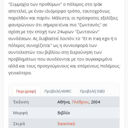
"Συμμαχία των προθύμων" ο πόλεμος στο Iράκ
αποτελεί, με έναν ιδιόμορφο τρόπο, ταυτοχρόνως
παρελθόν και παρόν. Mάλιστα, οι πρόσφατες εξελίξεις
φανερώνουν ότι σήμερα είναι πιο "ζωντανός" σε
σχέση με την εποχή των 24ωρων "ζωντανών"
συνδέσεων. Aς διαβαστεί λοιπόν το "Et in Iraq ego ή ο
πόλεμος συνεχίζεται" ως η συνεισφορά των
συντελεστών του βιβλίου στη διερεύνηση των
προβλημάτων που συνδέονται με τον συγκεκριμένο
αλλά και τους προηγούμενους και επόμενους πολέμους
γενικότερα.
Περιγραφή
Προβολή MARC
Προβολή ISBD
Έκδοση
Αθήνα,
Πλέθρον
, 2004
Μορφή
Βιβλίο
Σειρά
Εικαστικά