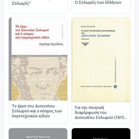
Ο Σολωμός των Ελλήνων
Σολωμός"
Το έργο του Διονυσίου
Για την ποιητική
Σολωμού και ο κόσμος των
διαμόρφωση του
λογοτεχνικών ειδών
Διονυσίου Σολωμού (1815-
1833)