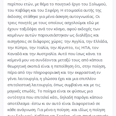
περίπου ετών, με θέμα το ποιητικό έργο του Σολωμού,
του Καβάφη και του Σεφέρη. Η ετοιμασία αυτής της
έκδοσης στάθηκε για μένα άσκηση αυτογνωσίας. Οι
τρεις ποιητές με τους οποίους ασχολούμαι εδώ με
έχουν ταξιδέψει ανά τον κόσμο, αφού εκδοχές των
κειμένων αυτών παρουσιάστηκαν ως διαλέξεις και
εισηγήσεις σε διάφορες χώρες: την Αγγλία, την Ελλάδα,
την Κύπρο, την Ιταλία, την Αίγυπτο, τις ΗΠΑ, τον
Καναδά και την Αυστραλία. Αυτό που ίσως κάνει τα
κείμενά μου να συνδέονται μεταξύ τους από κάποια
θεωρητική σκοπιά είναι η πεποίθηση ότι, στην ποίηση,
πέρα από την πληροφοριακή και την εκφραστική εν
γένει λειτουργία, η γλώσσα έχει και μια επιπλέον
επιτελεστική λειτουργία, όπως συμβαίνει και με τις
μαγικές επωδές. Το ποίημα είναι εκ φύσεως μια
οντότητα που επιτελεί κάτι, δηλαδή παράγει κάποιο
αποτέλεσμα -έστω κι αν αυτό είναι διαφορετικό σε
κάθε ανάγνωση. Για μένα η ποίηση -και ιδίως η ποίηση
των Σολωμού, Καβάφη και Σεφέρη- είναι πηγή μυστικής