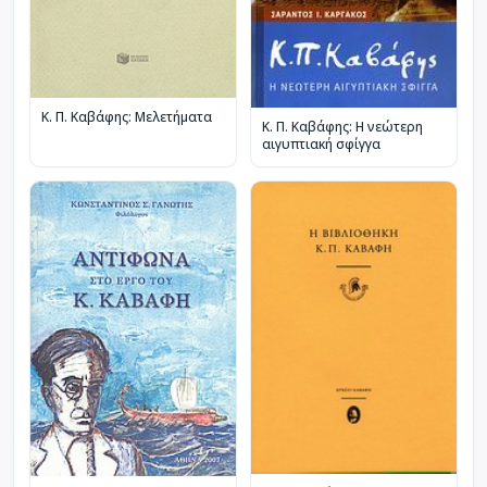
Κ. Π. Καβάφης: Μελετήματα
Κ. Π. Καβάφης: Η νεώτερη
αιγυπτιακή σφίγγα