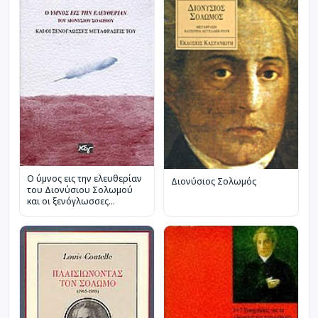
Ο ύμνος εις την ελευθερίαν
Διονύσιος Σολωμός
του Διονύσιου Σολωμού
και οι ξενόγλωσσες
μεταφράσεις του