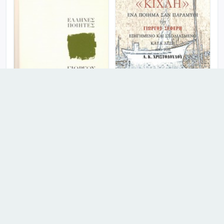
"Κίχλη", Ένα ποίημα σαν
παραμύθι του Γιώργου
Σεφέρη
Γιώργος Σεφέρης: Η μνήμη
όπου και να την αγγίξεις
πονεί
Περισσότερα