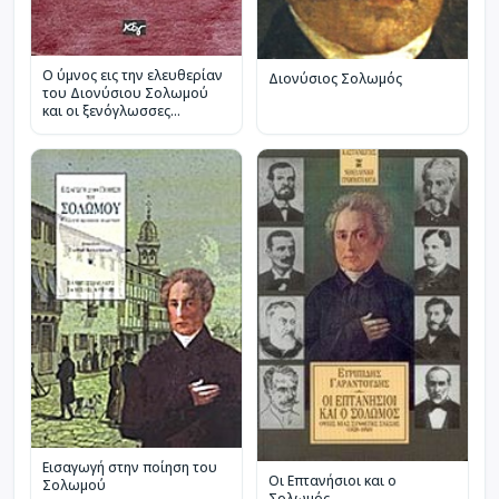
Ο ύμνος εις την ελευθερίαν
Διονύσιος Σολωμός
του Διονύσιου Σολωμού
και οι ξενόγλωσσες
μεταφράσεις του
Εισαγωγή στην ποίηση του
Οι Επτανήσιοι και ο
Σολωμού
Σολωμός