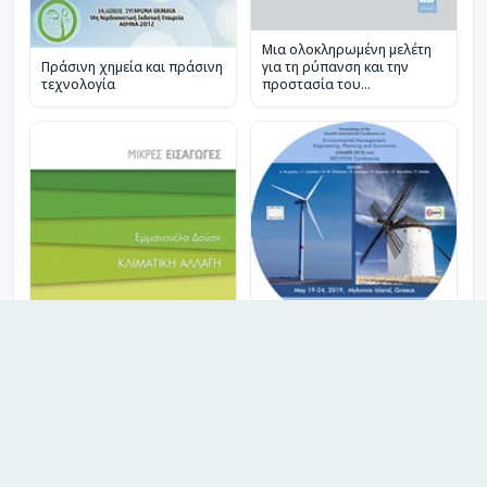
Μια ολοκληρωμένη μελέτη
Πράσινη χημεία και πράσινη
για τη ρύπανση και την
τεχνολογία
προστασία του
περιβάλλοντος
Proceedings of the Seventh
International Conference on
Environmental Management,
Engineering, Planning and
Economics (CEMEPE 2019)
and SECOTOX Conference
Κλιματική αλλαγή