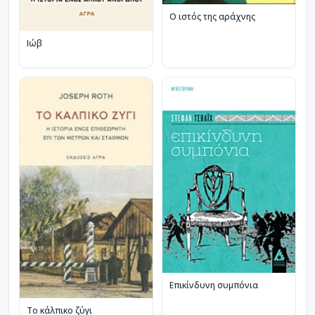
Ο ιστός της αράχνης
Ιώβ
Επικίνδυνη συμπόνια
Το κάλπικο ζύγι