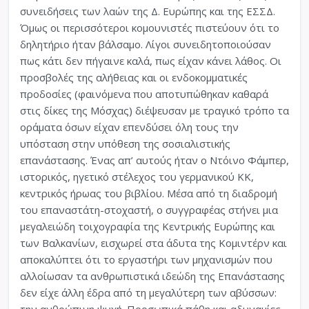
συνειδήσεις των λαών της Δ. Ευρώπης και της ΕΣΣΔ.
Όμως οι περισσότεροι κομουνιστές πιστεύουν ότι το
δηλητήριο ήταν βάλσαμο. Λίγοι συνειδητοποιούσαν
πως κάτι δεν πήγαινε καλά, πως είχαν κάνει λάθος. Οι
προσβολές της αλήθειας και οι ενδοκομματικές
προδοσίες (φαινόμενα που αποτυπώθηκαν καθαρά
στις δίκες της Μόσχας) διέψευσαν με τραγικό τρόπο τα
οράματα όσων είχαν επενδύσει όλη τους την
υπόσταση στην υπόθεση της σοσιαλιστικής
επανάστασης. Ένας απ’ αυτούς ήταν ο Ντόινο Φάμπερ,
ιστορικός, ηγετικό στέλεχος του γερμανικού ΚΚ,
κεντρικός ήρωας του βιβλίου. Μέσα από τη διαδρομή
του επαναστάτη-στοχαστή, ο συγγραφέας στήνει μια
μεγαλειώδη τοιχογραφία της Κεντρικής Ευρώπης και
των Βαλκανίων, εισχωρεί στα άδυτα της Κομιντέρν και
αποκαλύπτει ότι το εργαστήρι των μηχανισμών που
αλλοίωσαν τα ανθρωπιστικά ιδεώδη της Επανάστασης
δεν είχε άλλη έδρα από τη μεγαλύτερη των αβύσσων:
την ανθρώπινη ψυχή. Προσωπικά πάθη και αδυναμίες