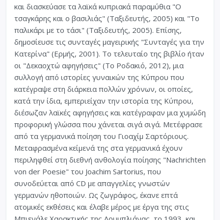
και διασκεύασε τα λαϊκά κυπριακά παραμύθια "Ο
τσαγκάρης και ο βασιλιάς" (Ταξιδευτής, 2005) και "To
παλικάρι με το τάσι" (Ταξιδευτής, 2005). Επίσης,
δημοσίευσε τις συνταγές μαγειρικής "Συνταγές για την
Κατερίνα" (Ερμής, 2001). Το τελευταίο της βιβλίο ήταν
οι "Δεκαοχτώ αφηγήσεις" (Το Ροδακιό, 2012), μια
συλλογή από ιστορίες γυναικών της Κύπρου που
κατέγραψε στη διάρκεια πολλών χρόνων, οι οποίες,
κατά την ίδια, εμπεριείχαν την ιστορία της Κύπρου,
διέσωζαν λαϊκές αφηγήσεις και κατέγραφαν μια χυμώδη
προφορική γλώσσα που χάνεται σιγά σιγά. Μετέφρασε
από τα γερμανικά ποίηση του Γιοαχίμ Σαρτόριους.
Μεταφρασμένα κείμενά της στα γερμανικά έχουν
περιληφθεί στη διεθνή ανθολογία ποίησης "Nachrichten
von der Poesie" του Joachim Sartorius, που
συνοδεύεται από CD με απαγγελίες γνωστών
γερμανών ηθοποιών. Ως ζωγράφος, έκανε επτά
ατομικές εκθέσεις και έλαβε μέρος με έργα της στις
Μπιενάλε Χαρακτικής της Λουμπλιάνας, το 1993, και