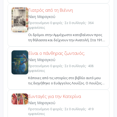
κεραμιδιά, φοίν...
Γιατρός από τη Βιέννη
Νίκη Μαραγκού
Προτεινόμενο 0 φορές · Σε 0 συλλογές · 364
εμφανίσεις
Οι δρόμοι στην Αμμόχωστο κατεβαίνουν προς
τη θάλασσα και δείχνουν την Ανατολή. Στα 1918
-αρχή της ισ...
Είναι ο πάνθηρας ζωντανός;
Νίκη Μαραγκού
Προτεινόμενο 0 φορές · Σε 0 συλλογές · 408
εμφανίσεις
Kάποιες από τις ιστορίες στο βιβλίο αυτό μου
τις διηγήθηκε ο Eυάγγελος Λουίζος. O Λουίζος
ήταν ένας ...
Συνταγές για την Κατερίνα
Νίκη Μαραγκού
Προτεινόμενο 0 φορές · Σε 0 συλλογές · 419
εμφανίσεις