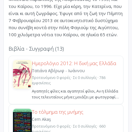
του Καΐρου, το 1996. Είχε μία κόρη, την Κατερίνα, που
είναι κι αυτή ζωγράφος. Έφυγε από τη ζωή την Πέμπτη
7 Φεβρουαρίου 2013 σε αυτοκινητιστικό δυστύχημα
που συνέβη κοντά στην πόλη Φαγιούμ της Αιγύπτου,
100 χιλιόμετρα νότια του Καΐρου, σε ηλικία 65 ετών.
Βιβλία - Συγγραφή (13)
Ημερολόγιο 2012: Η δική μας Ελλάδα
Τατιάνα Αβέρωφ - Ιωάννου
Προτεινόμενο 0 φορές · Σε 0 συλλογές · 786
εμφανίσεις
Αγαπητές φίλες και αγαπητοί φίλοι, Αν η Ελλάδα
τους τελευταίους μήνες μοιάζει με φωτογραφία
όπου οι...
Το τόλμημα της μνήμης
Cem Akaş
Προτεινόμενο 0 φορές · Σε 0 συλλογές · 660
εμφανίσεις