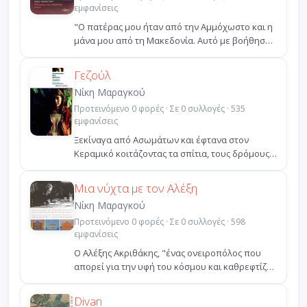
εμφανίσεις
"Ο πατέρας μου ήταν από την Αμμόχωστο και η
μάνα μου από τη Μακεδονία. Αυτό με βοήθησε
να διατηρήσω ...
Γεζούλ
Νίκη Μαραγκού
Προτεινόμενο 0 φορές · Σε 0 συλλογές · 535
εμφανίσεις
Ξεκίναγα από Ασωμάτων και έφτανα στον
Κεραμικό κοιτάζοντας τα σπίτια, τους δρόμους,
τους Αέρηδες από...
Μια νύχτα με τον Αλέξη
Νίκη Μαραγκού
Προτεινόμενο 0 φορές · Σε 0 συλλογές · 598
εμφανίσεις
Ο Αλέξης Ακριθάκης, "ένας ονειροπόλος που
απορεί για την υφή του κόσμου και καθρεφτίζει
την απορία τ...
Divan