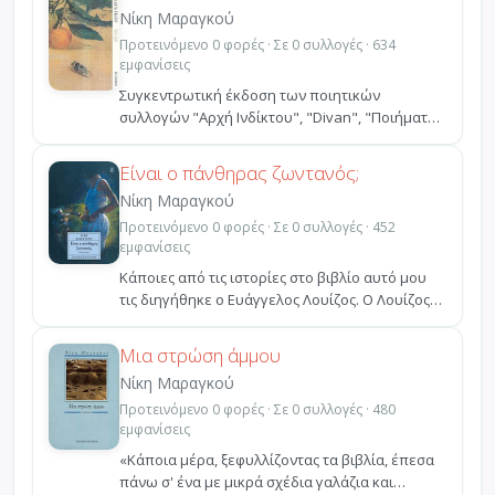
Νίκη Μαραγκού
Προτεινόμενο 0 φορές · Σε 0 συλλογές · 634
εμφανίσεις
Συγκεντρωτική έκδοση των ποιητικών
συλλογών "Αρχή Ινδίκτου", "Divan", "Ποιήματα
μιας άλλης εποχής" κ...
Είναι ο πάνθηρας ζωντανός;
Νίκη Μαραγκού
Προτεινόμενο 0 φορές · Σε 0 συλλογές · 452
εμφανίσεις
Κάποιες από τις ιστορίες στο βιβλίο αυτό μου
τις διηγήθηκε ο Ευάγγελος Λουίζος. Ο Λουίζος
ήταν ένας ...
Μια στρώση άμμου
Νίκη Μαραγκού
Προτεινόμενο 0 φορές · Σε 0 συλλογές · 480
εμφανίσεις
«Κάποια μέρα, ξεφυλλίζοντας τα βιβλία, έπεσα
πάνω σ' ένα με μικρά σχέδια γαλάζια και