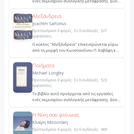
ενός σεμιναρίου συλλογικής μετάφρασης. Δύο
ξένοι ποιητές ...
Αλεξάνδρεια
Joachim Sartorius
Προτεινόμενο 0 φορές · Σε 0 συλλογές · 527
εμφανίσεις
Ο κύκλος "Αλεξάνδρεια" επικεντρώνεται γύρω
από τη μορφή του Κωνσταντίνου Π. Καβάφη και
της γενέθλιάς...
Ποιήματα
Michael Longley
Προτεινόμενο 0 φορές · Σε 0 συλλογές · 523
εμφανίσεις
Το βιβλίο αυτό προέρχεται από τις εργασίες
ενός σεμιναρίου συλλογικής μετάφρασης. Δύο
ξένοι ποιητές ...
Η Νίκη σαν φοίνικας
Κλαίρη Μιτσοτάκη
Προτεινόμενο 0 φορές · Σε 0 συλλογές · 469