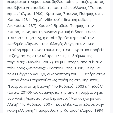
κεραμίστρια. Δημοσίευσε βιβλία ποίησης, πεζογραφίας
και βιβλία για παιδιά: τις ποιητικές συλλογές "Τα από
κήπων" (Άγρα, 1980), Κρατικός Έπαινος Ποίησης στην
Κύπρο, 1981, "Αρχή Ινδίκτου" (ιδιωτική έκδοση,
Λευκωσία, 1987), Κρατικό Βραβείο Ποίησης στην
Κύπρο, 1988, και τη συγκεντρωτική έκδοση "Divan
1967-2000" (2005), η οποία βραβεύτηκε από την
Ακαδημία Αθηνών· τις συλλογές διηγημάτων "Μια
στρώση άμμου" (Καστανιώτης, 1990), Κρατικό Βραβείο
Πεζογραφίας στην Κύπρο, 1991, "Ο δαίμων της
πορνείας" (Μελάνι, 2007)· τα μυθιστορήματα "Είναι ο
πάνθηρας ζωντανός;" (Καστανιώτης, 1998, με ήρωα
τον Ευάγγελο Λουίζο, οικοδεσπότη του Γ. Σεφέρη στην
Κύπρο όταν υπηρετούσε ως πρέσβης στη Βηρυττό),
"Γιατρός από τη Βιέννη" (Το Ροδακιό, 2003), "Γεζούλ"
(Εστία, 2010)· τις αναμνήσεις της από τη συμβίωση με
τον Αλέξη Ακριθάκη στο Βερολίνο, "Μια νύχτα με τον
Αλέξη" (Το Ροδακιό, 2007). Συνέλεξε και απέδωσε στην
κοινή ελληνική "Παραμύθια της Κύπρου" (Αρμός, 1994)