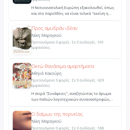
H Νοτιοανατολική Ευρώπη εξακολουθεί, όπως
και στο παρελθόν, να είναι τελικά "εκείνη η
πολυεθνική περ...
Προς αμυδράν ιδέαν
Νίκη Μαραγκού
Προτεινόμενο 0 φορές · Σε 0 συλλογές · 591
εμφανίσεις
Οκτώ θανάσιμα αμαρτήματα
Αθηνά Κακούρη
Προτεινόμενο 0 φορές · Σε 0 συλλογές · 629
εμφανίσεις
Η σειρά "Συνάφειες", αναζητώντας το άρωμα
των παλιών λογοτεχνικών συναναστροφών,
συσπειρώνει γύρω απ...
Ο δαίμων της πορνείας
Νίκη Μαραγκού
Προτεινόμενο 0 φορές · Σε 0 συλλογές · 588